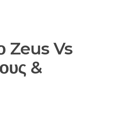
nsulting
Support
Contact us
ο Zeus Vs
ους &