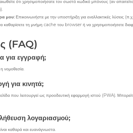
ιωθείτε ότι χρησιμοποιήσατε τον σωστό κωδικό μπόνους (αν απαιτείται
).
ρα μου:
Επικοινωνήστε με την υποστήριξη για εναλλακτικές λύσεις (π.χ
α καθαρίσετε τη μνήμη cache του browser ή να χρησιμοποιήσετε δια
ς (FAQ)
ία για εγγραφή;
ι η νομοθεσία.
γή για κινητά;
σελίδα που λειτουργεί ως προοδευτική εφαρμογή ιστού (PWA). Μπορείτ
αλήθευση λογαριασμού;
ίναι καθαρά και ευανάγνωστα.