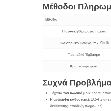
Μέθοδοι Πληρω
Μέθοδος
Πιστωτική/Χρεωστική Κάρτα
Ηλεκτρονικό Ποινικό (π.χ. Skrill)
Τραπεζικό Έμβασμα
Κρυπτονομίσματα
Συχνά Προβλήμα
Ξέχασα τον κωδικό μου:
Χρησιμοποιήσ
Η ανάληψη καθυστερεί:
Ελέγξτε αν έ
διεύθυνσης, απόδειξη πληρωμής).