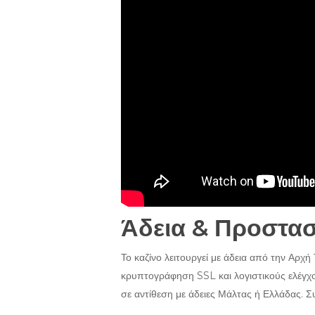
Άδεια & Προστασ
Το καζίνο λειτουργεί με άδεια από την Αρχ
κρυπτογράφηση SSL και λογιστικούς ελέγχ
σε αντίθεση με άδειες Μάλτας ή Ελλάδας. Σ