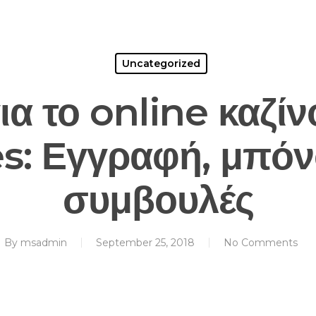
Home
About Us
Services
Co
Uncategorized
ια το online καζίν
s: Εγγραφή, μπόν
συμβουλές
By
msadmin
September 25, 2018
No Comments