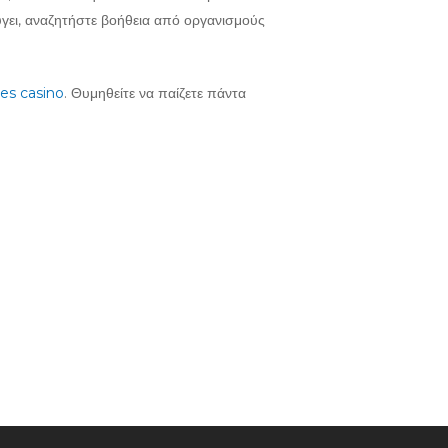
ύγει, αναζητήστε βοήθεια από οργανισμούς
es casino
. Θυμηθείτε να παίζετε πάντα