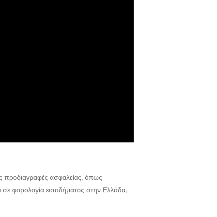
κές προδιαγραφές ασφαλείας, όπως
ι σε φορολογία εισοδήματος στην Ελλάδα,