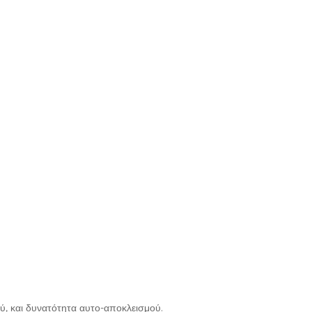
ού, και δυνατότητα αυτο-αποκλεισμού.