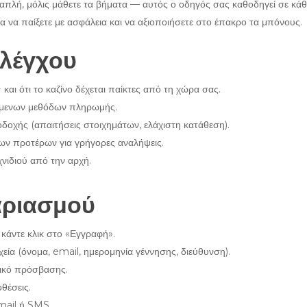
 απλή, μόλις μάθετε τα βήματα — αυτός ο οδηγός σας καθοδηγεί σε κάθ
α να παίξετε με ασφάλεια και να αξιοποιήσετε στο έπακρο τα μπόνους.
Ελέγχου
+ και ότι το καζίνο δέχεται παίκτες από τη χώρα σας.
μώμενων μεθόδων πληρωμής.
δοχής (απαιτήσεις στοιχημάτων, ελάχιστη κατάθεση).
ων προτέρων για γρήγορες αναλήψεις.
χνιδιού από την αρχή.
αριασμού
 κάντε κλικ στο «Εγγραφή».
ία (όνομα, email, ημερομηνία γέννησης, διεύθυνση).
δικό πρόσβασης.
θέσεις.
mail ή SMS.