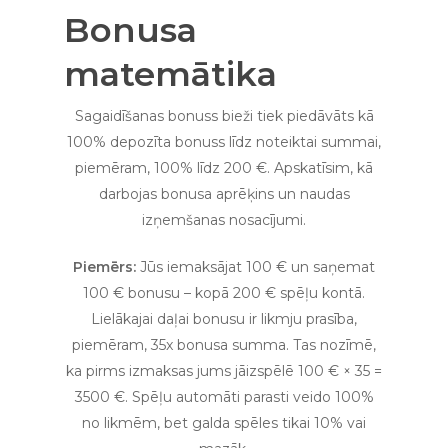
Bonusa
matemātika
Sagaidīšanas bonuss bieži tiek piedāvāts kā
100% depozīta bonuss līdz noteiktai summai,
piemēram, 100% līdz 200 €. Apskatīsim, kā
darbojas bonusa aprēķins un naudas
izņemšanas nosacījumi.
Piemērs:
Jūs iemaksājat 100 € un saņemat
100 € bonusu – kopā 200 € spēļu kontā.
Lielākajai daļai bonusu ir likmju prasība,
piemēram, 35x bonusa summa. Tas nozīmē,
ka pirms izmaksas jums jāizspēlē 100 € × 35 =
3500 €. Spēļu automāti parasti veido 100%
no likmēm, bet galda spēles tikai 10% vai