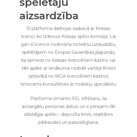
spēlētāju
aizsardzība
Šī platforma darbojas saskaņā ar Kirasao
licenci, ko izdevusi Kirasao spēļu komisija. Lai
gan šī licence nodrošina noteiktu uzraudzību,
spēlētājiem no Eiropas Savienības jāapzinās,
ka laimesti no Kirasao licencētiem kazino var
tikt aplikti ar ienākuma nodokli vietējā līmenī
(atšķirībā no MGA licencētiem kazino).
Ieteicams konsultēties ar nodokļu speciālistu.
Platforma izmanto SSL šifrēšanu, lai
aizsargātu personas datus, un ir pieejami rīki
atbildīgai spēlei – depozīta limiti, realitātes
pārbaudes un pašizslēgšana.