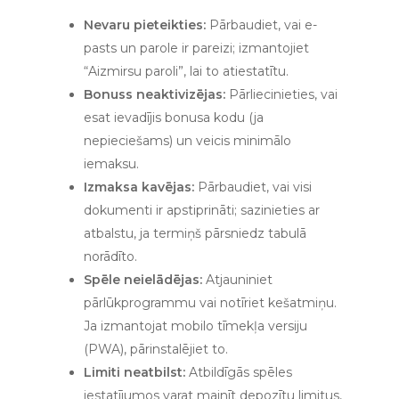
Nevaru pieteikties:
Pārbaudiet, vai e-
pasts un parole ir pareizi; izmantojiet
“Aizmirsu paroli”, lai to atiestatītu.
Bonuss neaktivizējas:
Pārliecinieties, vai
esat ievadījis bonusa kodu (ja
nepieciešams) un veicis minimālo
iemaksu.
Izmaksa kavējas:
Pārbaudiet, vai visi
dokumenti ir apstiprināti; sazinieties ar
atbalstu, ja termiņš pārsniedz tabulā
norādīto.
Spēle neielādējas:
Atjauniniet
pārlūkprogrammu vai notīriet kešatmiņu.
Ja izmantojat mobilo tīmekļa versiju
(PWA), pārinstalējiet to.
Limiti neatbilst:
Atbildīgās spēles
iestatījumos varat mainīt depozītu limitus,