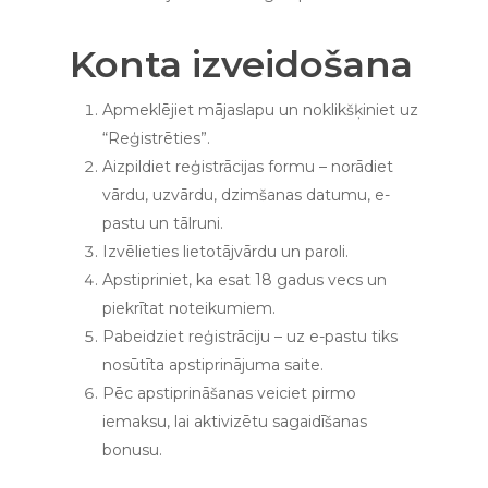
Konta izveidošana
Apmeklējiet mājaslapu un noklikšķiniet uz
“Reģistrēties”.
Aizpildiet reģistrācijas formu – norādiet
vārdu, uzvārdu, dzimšanas datumu, e-
pastu un tālruni.
Izvēlieties lietotājvārdu un paroli.
Apstipriniet, ka esat 18 gadus vecs un
piekrītat noteikumiem.
Pabeidziet reģistrāciju – uz e-pastu tiks
nosūtīta apstiprinājuma saite.
Pēc apstiprināšanas veiciet pirmo
iemaksu, lai aktivizētu sagaidīšanas
bonusu.