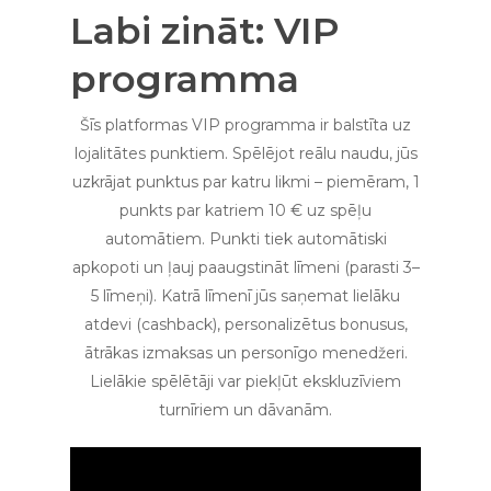
Labi zināt: VIP
programma
Šīs platformas VIP programma ir balstīta uz
lojalitātes punktiem. Spēlējot reālu naudu, jūs
uzkrājat punktus par katru likmi – piemēram, 1
punkts par katriem 10 € uz spēļu
automātiem. Punkti tiek automātiski
apkopoti un ļauj paaugstināt līmeni (parasti 3–
5 līmeņi). Katrā līmenī jūs saņemat lielāku
atdevi (cashback), personalizētus bonusus,
ātrākas izmaksas un personīgo menedžeri.
Lielākie spēlētāji var piekļūt ekskluzīviem
turnīriem un dāvanām.