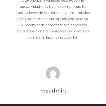
que prioriza la variedad de juegos y la
operatividad móvil, y que comprende las
implicaciones de los términos promocionales,
esta plataforma es una opción competitiva.
Se recomienda comenzar con depósitos
moderados hasta familiarizarse por completo
con la interfaz y los protocolos.
msadmin