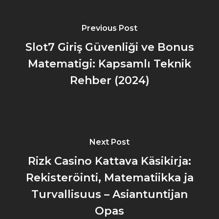
Previous Post
Slot7 Giriş Güvenliği ve Bonus
Matematigi: Kapsamlı Teknik
Rehber (2024)
Next Post
Rizk Casino Kattava Käsikirja:
Rekisteröinti, Matematiikka ja
Turvallisuus – Asiantuntijan
Opas