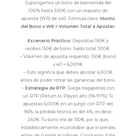
Supongamos un bono de bienvenida del
100% hasta 300€ con un requisito de
apuesta (WR) de x40. Fórmula clave:
Monto
del Bono x WR = Volumen Total a Apostar
.
Escenario Práctico:
Depositas 150€ y
recibes 150€ de bono. Saldo total: 300€.
– Volumen de apuesta requerido: 150€ (bono)
x 40 = 6,000€.
– Esto significa que debes apostar 6,000€
antes de poder retirar las ganancias del bono.
–
Estrategia de RTP:
Juega tragaperras con
un RTP (Return to Player) alto (96-97%). Si
apuestas 6,000€ en un juego con RTP del
96%, la pérdida teórica es del 4%, es decir,
240€. Tu bono era de 150€, por lo que,
estadísticamente, es probable que lo pierdas
antes de cumplir el rollover. Conclusión: Este