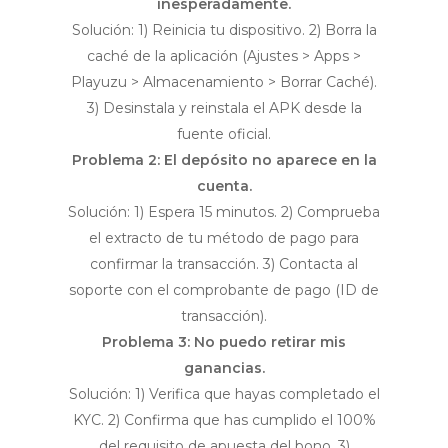
inesperadamente.
Solución: 1) Reinicia tu dispositivo. 2) Borra la
caché de la aplicación (Ajustes > Apps >
Playuzu > Almacenamiento > Borrar Caché).
3) Desinstala y reinstala el APK desde la
fuente oficial.
Problema 2: El depósito no aparece en la
cuenta.
Solución: 1) Espera 15 minutos. 2) Comprueba
el extracto de tu método de pago para
confirmar la transacción. 3) Contacta al
soporte con el comprobante de pago (ID de
transacción).
Problema 3: No puedo retirar mis
ganancias.
Solución: 1) Verifica que hayas completado el
KYC. 2) Confirma que has cumplido el 100%
del requisito de apuesta del bono. 3)