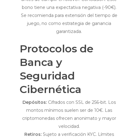
bono tiene una expectativa negativa (-90€).
Se recomienda para extensión del tiempo de
juego, no como estrategia de ganancia
garantizada.
Protocolos de
Banca y
Seguridad
Cibernética
Depósitos:
Cifrados con SSL de 256-bit. Los
montos mínimos suelen ser de 10€. Las
criptomonedas ofrecen anonimato y mayor
velocidad.
Retiros:
Sujeto a verificación KYC. Límites