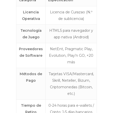
Categoría
Especificación
Licencia
Licencia de Curazao (N.º
Operativa
de sublicencia)
Tecnología
HTML5 para navegador y
de Juego
app nativa (Android)
Proveedores
NetEnt, Pragmatic Play,
de Software
Evolution, Play’n GO, +20
más
Métodos de
Tarjetas VISA/Mastercard,
Pago
Skrill, Neteller, Bizum,
Criptomonedas (Bitcoin,
etc.)
Tiempo de
0-24 horas para e-wallets /
Retiro
Cripto; 1-5 días bancarios