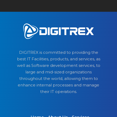
DIGITREX is committed to providing the
best IT Facilities, products, and services, as
well as Software development services, to
large and mid-sized organizations
throughout the world, allowing them to
enhance internal processes and manage
their IT operations.