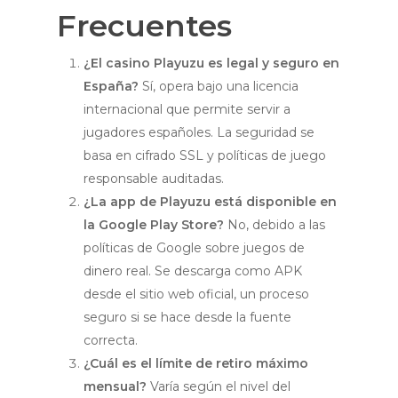
Frecuentes
¿El casino Playuzu es legal y seguro en
España?
Sí, opera bajo una licencia
internacional que permite servir a
jugadores españoles. La seguridad se
basa en cifrado SSL y políticas de juego
responsable auditadas.
¿La app de Playuzu está disponible en
la Google Play Store?
No, debido a las
políticas de Google sobre juegos de
dinero real. Se descarga como APK
desde el sitio web oficial, un proceso
seguro si se hace desde la fuente
correcta.
¿Cuál es el límite de retiro máximo
mensual?
Varía según el nivel del