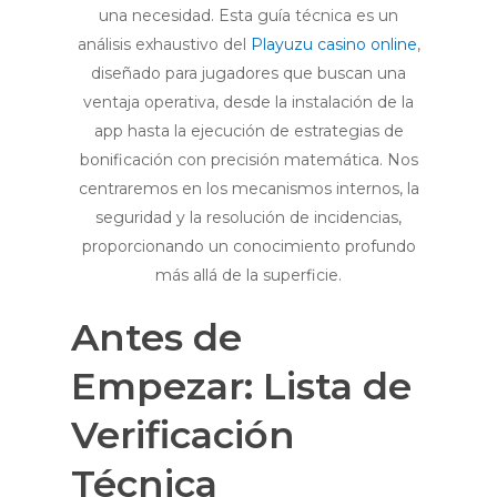
una necesidad. Esta guía técnica es un
análisis exhaustivo del
Playuzu casino online
,
diseñado para jugadores que buscan una
ventaja operativa, desde la instalación de la
app hasta la ejecución de estrategias de
bonificación con precisión matemática. Nos
centraremos en los mecanismos internos, la
seguridad y la resolución de incidencias,
proporcionando un conocimiento profundo
más allá de la superficie.
Antes de
Empezar: Lista de
Verificación
Técnica