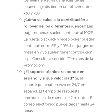
Generalmente, las ganancias de las
apuestas gratis tienen un rollover entre
x30 y x50.
¿Cómo se calcula la contribución al
rollover de los diferentes juegos?
Las
tragamonedas suelen contribuir al 100%.
La ruleta, blackjack y video póker pueden
contribuir entre 5% y 20%. Los juegos de
mesa en vivo suelen tener contribución
baja. Consulta la sección “Términos de la
Promoción”.
¿El soporte técnico responde en
español y a qué velocidad?
Sí, el
soporte por chat en vivo es 24/7 en
español. El tiempo de respuesta
promedio es de menos de 2 minutos. El
correo electrónico puede tardar hasta 24
horas.