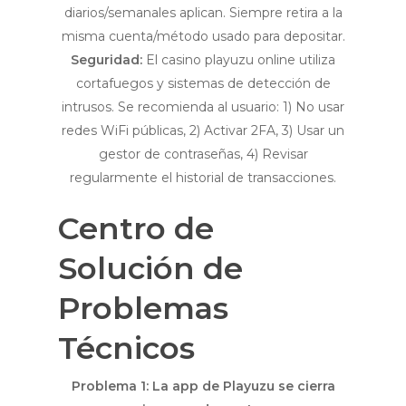
diarios/semanales aplican. Siempre retira a la
misma cuenta/método usado para depositar.
Seguridad:
El casino playuzu online utiliza
cortafuegos y sistemas de detección de
intrusos. Se recomienda al usuario: 1) No usar
redes WiFi públicas, 2) Activar 2FA, 3) Usar un
gestor de contraseñas, 4) Revisar
regularmente el historial de transacciones.
Centro de
Solución de
Problemas
Técnicos
Problema 1: La app de Playuzu se cierra