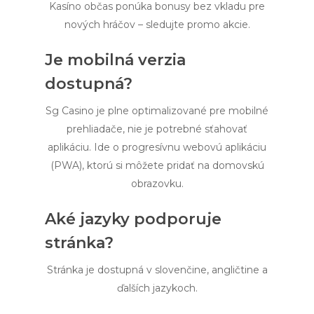
Kasíno občas ponúka bonusy bez vkladu pre
nových hráčov – sledujte promo akcie.
Je mobilná verzia
dostupná?
Sg Casino je plne optimalizované pre mobilné
prehliadače, nie je potrebné sťahovať
aplikáciu. Ide o progresívnu webovú aplikáciu
(PWA), ktorú si môžete pridať na domovskú
obrazovku.
Aké jazyky podporuje
stránka?
Stránka je dostupná v slovenčine, angličtine a
ďalších jazykoch.