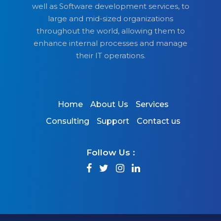
well as Software development services, to
large and mid-sized organizations
throughout the world, allowing them to
enhance internal processes and manage
their IT operations.
Home
About Us
Services
Consulting
Support
Contact us
Follow Us :