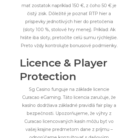
mať zostatok napríklad 150 €, z čoho 50 € je
čistý zisk. Dôležité je poznať RTP hier a
príspevky jednotlivých hier do pretočenia
(sloty 100 %, stolové hry menej). Príklad: Ak
hráte iba sloty, pretočíte celú sumu rýchlejšie.
Preto vždy kontrolujte bonusové podmienky.
Licence & Player
Protection
Sg Casino funguje na základe licencie
Curacao eGaming. Táto licencia zaručuje, že
kasíno dodržiava základné pravidlá fair play a
bezpečnosti. Upozorňujeme, že výhry z
Curacao licencovaných kasín môžu byť vo
vašej krajine predmetom dane z príjmu –
odporúčame konzultovať s daňovým