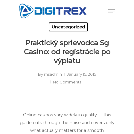
Skip
Menu
to
Close
main
Menu
content
Uncategorized
Praktický sprievodca Sg
Casino: od registrácie po
výplatu
By
msadmin
January 15, 2015
No Comments
Online casinos vary widely in quality — this
guide cuts through the noise and covers only
what actually matters for a smooth