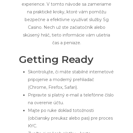
experience. V tomto návode sa zameriame
na praktické kroky, ktoré vám pomôžu
bezpečne a efektívne využívať služby Sg
Casino. Nech už ste začiatočník alebo
skúsený hráč, tieto informácie vám ušetria
čas a peniaze.
Getting Ready
Skontrolujte, či máte stabilné internetové
pripojenie a moderný prehliadač
(Chrome, Firefox, Safari).
Pripravte si platný e-mail a telefónne číslo
na overenie účtu.
Majte po ruke doklad totožnosti
(občiansky preukaz alebo pas) pre proces
KYC.