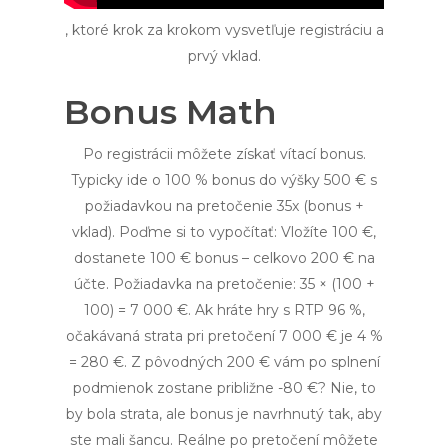
, ktoré krok za krokom vysvetľuje registráciu a
prvý vklad.
Bonus Math
Po registrácii môžete získať vítací bonus.
Typicky ide o 100 % bonus do výšky 500 € s
požiadavkou na pretočenie 35x (bonus +
vklad). Poďme si to vypočítať: Vložíte 100 €,
dostanete 100 € bonus – celkovo 200 € na
účte. Požiadavka na pretočenie: 35 × (100 +
100) = 7 000 €. Ak hráte hry s RTP 96 %,
očakávaná strata pri pretočení 7 000 € je 4 %
= 280 €. Z pôvodných 200 € vám po splnení
podmienok zostane približne -80 €? Nie, to
by bola strata, ale bonus je navrhnutý tak, aby
ste mali šancu. Reálne po pretočení môžete