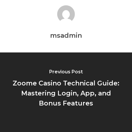
msadmin
Previous Post
Zoome Casino Technical Guide:
Mastering Login, App, and
Bonus Features