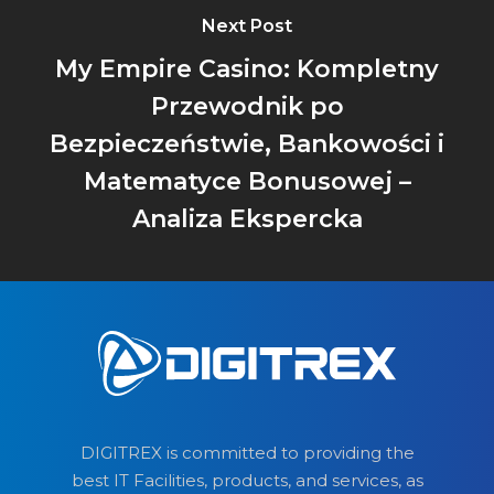
Next Post
My Empire Casino: Kompletny
Przewodnik po
Bezpieczeństwie, Bankowości i
Matematyce Bonusowej –
Analiza Ekspercka
DIGITREX is committed to providing the
best IT Facilities, products, and services, as