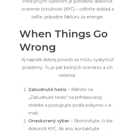
Pred prvým výberom je potrebné dokončiť
overenie totožnosti (KYC) – odfoťte doklad a
selfie, prípadne faktúru za energie.
When Things Go
Wrong
Aj napriek dobrej povesti sa môžu vyskytnúť
problémy. Tu je päť bežných scenárov a ich
riešenia:
Zabudnuté heslo
– Kliknite na
„Zabudnuté heslo“ na prihlasovacej
stránke a postupujte podľa pokynov v e-
maili.
Oneskorený výber
– Skontrolujte, či ste
dokončili KYC. Ak áno, kontaktujte