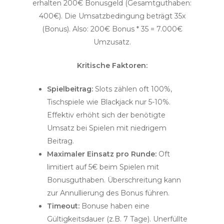
erhalten 200€ Bonusgeld (Gesamtguthaben:
400€). Die Umsatzbedingung beträgt 35x
(Bonus). Also: 200€ Bonus * 35 = 7.000€
Umzusatz.
Kritische Faktoren:
Spielbeitrag:
Slots zählen oft 100%,
Tischspiele wie Blackjack nur 5-10%.
Effektiv erhöht sich der benötigte
Umsatz bei Spielen mit niedrigem
Beitrag.
Maximaler Einsatz pro Runde:
Oft
limitiert auf 5€ beim Spielen mit
Bonusguthaben. Überschreitung kann
zur Annullierung des Bonus führen.
Timeout:
Bonuse haben eine
Gültigkeitsdauer (z.B. 7 Tage). Unerfüllte