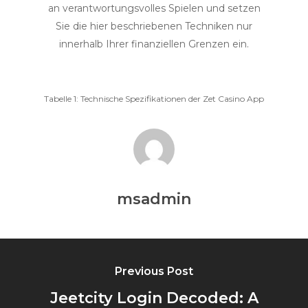
an verantwortungsvolles Spielen und setzen
Sie die hier beschriebenen Techniken nur
innerhalb Ihrer finanziellen Grenzen ein.
Tabelle 1: Technische Spezifikationen der Zet Casino App
msadmin
Previous Post
Jeetcity Login Decoded: A