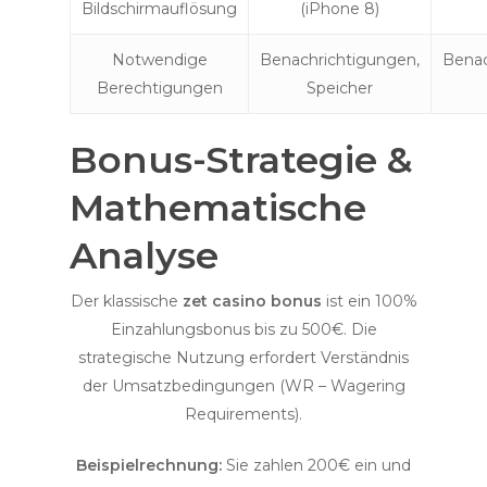
Bildschirmauflösung
(iPhone 8)
Notwendige
Benachrichtigungen,
Benac
Berechtigungen
Speicher
Bonus-Strategie &
Mathematische
Analyse
Der klassische
zet casino bonus
ist ein 100%
Einzahlungsbonus bis zu 500€. Die
strategische Nutzung erfordert Verständnis
der Umsatzbedingungen (WR – Wagering
Requirements).
Beispielrechnung:
Sie zahlen 200€ ein und