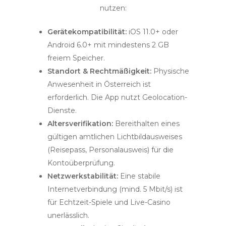
nutzen:
Gerätekompatibilität:
iOS 11.0+ oder
Android 6.0+ mit mindestens 2 GB
freiem Speicher.
Standort & Rechtmäßigkeit:
Physische
Anwesenheit in Österreich ist
erforderlich. Die App nutzt Geolocation-
Dienste.
Altersverifikation:
Bereithalten eines
gültigen amtlichen Lichtbildausweises
(Reisepass, Personalausweis) für die
Kontoüberprüfung.
Netzwerkstabilität:
Eine stabile
Internetverbindung (mind. 5 Mbit/s) ist
für Echtzeit-Spiele und Live-Casino
unerlässlich.