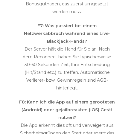
Bonusguthaben, das zuerst umgesetzt
werden muss.
F7: Was passiert bei einem
Netzwerkabbruch während eines Live-
Blackjack-Hands?
Der Server hält die Hand für Sie an. Nach
dem Reconnect haben Sie typischerweise
30-60 Sekunden Zeit, Ihre Entscheidung
(Hit/Stand etc.) zu treffen. Automatische
Verlierer- bzw. Gewinnregeln sind AGB-
hinterlegt.
F8: Kann ich die App auf einem gerooteten
(Android) oder gejailbreakten (iOS) Gerät
nutzen?
Die App erkennt dies oft und verweigert aus
Sicherheitsgründen den Start oder sperrt das