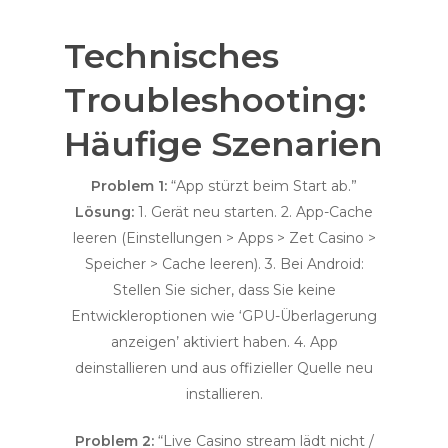
Technisches
Troubleshooting:
Häufige Szenarien
Problem 1:
“App stürzt beim Start ab.”
Lösung:
1. Gerät neu starten. 2. App-Cache
leeren (Einstellungen > Apps > Zet Casino >
Speicher > Cache leeren). 3. Bei Android:
Stellen Sie sicher, dass Sie keine
Entwickleroptionen wie ‘GPU-Überlagerung
anzeigen’ aktiviert haben. 4. App
deinstallieren und aus offizieller Quelle neu
installieren.
Problem 2:
“Live Casino stream lädt nicht /