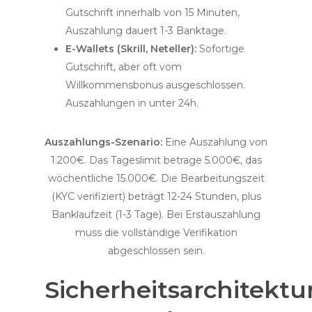
Gutschrift innerhalb von 15 Minuten,
Auszahlung dauert 1-3 Banktage.
E-Wallets (Skrill, Neteller):
Sofortige
Gutschrift, aber oft vom
Willkommensbonus ausgeschlossen.
Auszahlungen in unter 24h.
Auszahlungs-Szenario:
Eine Auszahlung von
1.200€. Das Tageslimit betrage 5.000€, das
wöchentliche 15.000€. Die Bearbeitungszeit
(KYC verifiziert) beträgt 12-24 Stunden, plus
Banklaufzeit (1-3 Tage). Bei Erstauszahlung
muss die vollständige Verifikation
abgeschlossen sein.
Sicherheitsarchitektu