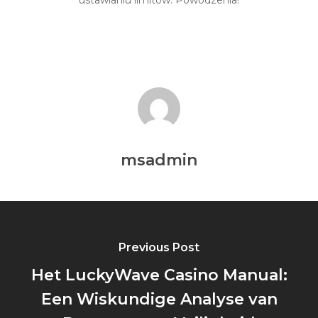
ustawianiu limitów. Powodzenia!
msadmin
Previous Post
Het LuckyWave Casino Manual:
Een Wiskundige Analyse van