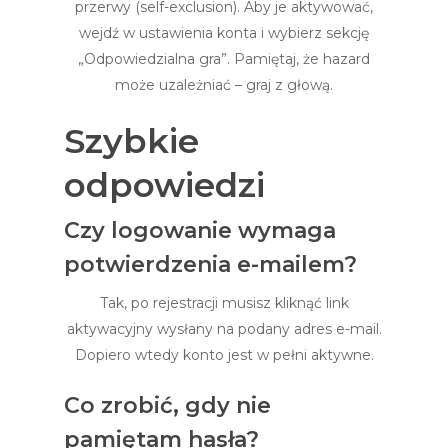
przerwy (self-exclusion). Aby je aktywować,
wejdź w ustawienia konta i wybierz sekcję
„Odpowiedzialna gra”. Pamiętaj, że hazard
może uzależniać – graj z głową.
Szybkie
odpowiedzi
Czy logowanie wymaga
potwierdzenia e-mailem?
Tak, po rejestracji musisz kliknąć link
aktywacyjny wysłany na podany adres e-mail.
Dopiero wtedy konto jest w pełni aktywne.
Co zrobić, gdy nie
pamiętam hasła?