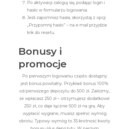
Po aktywacji zaloguj się, podając login i
hasło w formularzu logowania.
Jeśli zapomnisz hasła, skorzystaj z opcji
„Przypomnij hasło” – na e-mail przyjdzie
link do resetu.
Bonusy i
promocje
Po pierwszym logowaniu często dostępny
jest bonus powitalny. Przykład: bonus 100%
od pierwszego depozytu do 500 zł. Załóżmy,
że wpłacasz 250 zł – otrzymujesz dodatkowe
250 zł, co daje łącznie 500 zł na grę. Aby
wypłacić wygrane, musisz spełnić wymóg
obrotu. Typowy wymóg to 35-krotność kwoty
bonusu plus depozytu. W naszym