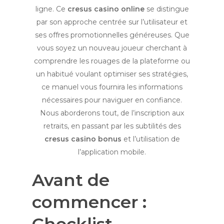
ligne. Ce
cresus casino online
se distingue
par son approche centrée sur l’utilisateur et
ses offres promotionnelles généreuses. Que
vous soyez un nouveau joueur cherchant à
comprendre les rouages de la plateforme ou
un habitué voulant optimiser ses stratégies,
ce manuel vous fournira les informations
nécessaires pour naviguer en confiance.
Nous aborderons tout, de l’inscription aux
retraits, en passant par les subtilités des
cresus casino bonus
et l’utilisation de
l’application mobile.
Avant de
commencer :