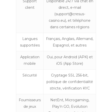
Support
Disponible 24/7 via chat en
client
direct, e-mail
(support@cresus-
casino.eu), et téléphone
dans certaines régions
Langues
Français, Anglais, Allemand,
supportées
Espagnol, et autres
Application
Oui, pour Android (APK) et
mobile
iOS (App Store)
Sécurité
Cryptage SSL 256-bit,
politique de confidentialité
stricte, vérification KYC
Fournisseurs
NetEnt, Microgaming,
de jeux
Play’n GO, Evolution