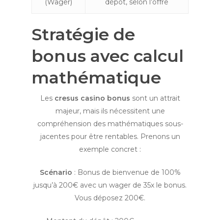
(Wager)
dépôt, selon l’offre
Stratégie de
bonus avec calcul
mathématique
Les
cresus casino bonus
sont un attrait
majeur, mais ils nécessitent une
compréhension des mathématiques sous-
jacentes pour être rentables. Prenons un
exemple concret :
Scénario
: Bonus de bienvenue de 100%
jusqu’à 200€ avec un wager de 35x le bonus.
Vous déposez 200€.