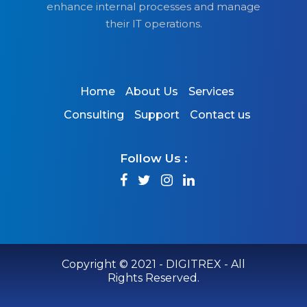
enhance internal processes and manage
their IT operations.
Home
About Us
Services
Consulting
Support
Contact us
Follow Us :
Copyright © 2021 - DIGITREX - All
Rights Reserved.