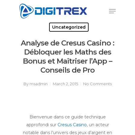
Skip
Menu
to
Close
main
Menu
content
Uncategorized
Analyse de Cresus Casino :
Débloquer les Maths des
Bonus et Maîtriser l’App –
Conseils de Pro
By
msadmin
March 2, 2015
No Comments
Bienvenue dans ce guide technique
approfondi sur
Cresus Casino
, un acteur
notable dans l’univers des jeux d’argent en