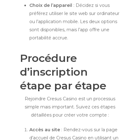
Choix de l’appareil
: Décidez si vous
préférez utiliser le site web sur ordinateur
ou l’application mobile. Les deux options
sont disponibles, mais l’app offre une
portabilité accrue.
Procédure
d’inscription
étape par étape
Rejoindre Cresus Casino est un processus
simple mais important. Suivez ces étapes
détaillées pour créer votre compte :
Accès au site
: Rendez-vous sur la page
d’accueil de Cresus Casino en utilisant un