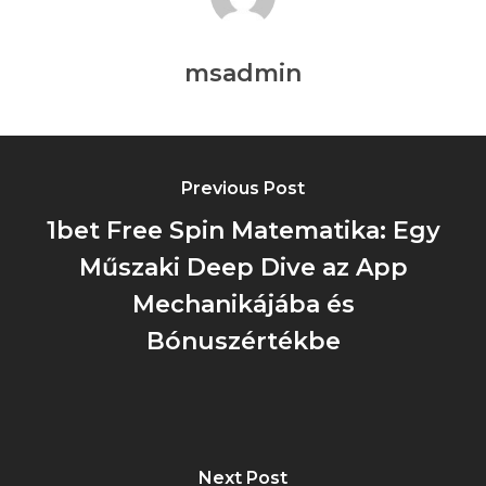
msadmin
Previous Post
1bet Free Spin Matematika: Egy
Műszaki Deep Dive az App
Mechanikájába és
Bónuszértékbe
Next Post