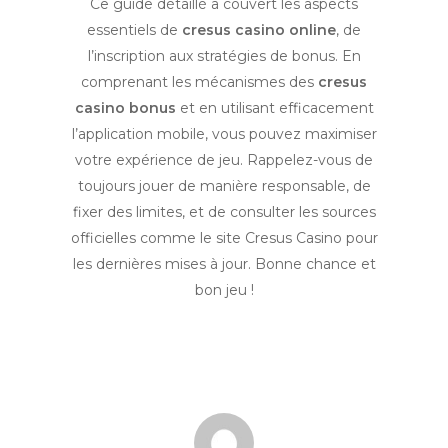
Ce guide détaillé a couvert les aspects
essentiels de
cresus casino online
, de
l’inscription aux stratégies de bonus. En
comprenant les mécanismes des
cresus
casino bonus
et en utilisant efficacement
l’application mobile, vous pouvez maximiser
votre expérience de jeu. Rappelez-vous de
toujours jouer de manière responsable, de
fixer des limites, et de consulter les sources
officielles comme le site Cresus Casino pour
les dernières mises à jour. Bonne chance et
bon jeu !