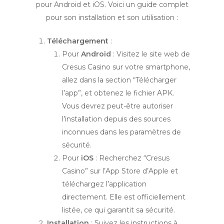
pour Android et iOS. Voici un guide complet
pour son installation et son utilisation :
Téléchargement
:
Pour
Android
: Visitez le site web de
Cresus Casino sur votre smartphone,
allez dans la section “Télécharger
l’app”, et obtenez le fichier APK.
Vous devrez peut-être autoriser
l’installation depuis des sources
inconnues dans les paramètres de
sécurité.
Pour
iOS
: Recherchez “Cresus
Casino” sur l’App Store d’Apple et
téléchargez l’application
directement. Elle est officiellement
listée, ce qui garantit sa sécurité.
Installation
: Suivez les instructions à