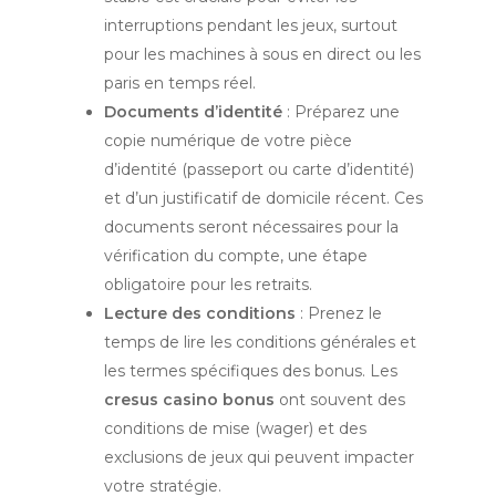
interruptions pendant les jeux, surtout
pour les machines à sous en direct ou les
paris en temps réel.
Documents d’identité
: Préparez une
copie numérique de votre pièce
d’identité (passeport ou carte d’identité)
et d’un justificatif de domicile récent. Ces
documents seront nécessaires pour la
vérification du compte, une étape
obligatoire pour les retraits.
Lecture des conditions
: Prenez le
temps de lire les conditions générales et
les termes spécifiques des bonus. Les
cresus casino bonus
ont souvent des
conditions de mise (wager) et des
exclusions de jeux qui peuvent impacter
votre stratégie.