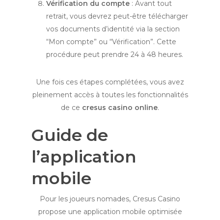
Vérification du compte
: Avant tout
retrait, vous devrez peut-être télécharger
vos documents d’identité via la section
“Mon compte” ou “Vérification”. Cette
procédure peut prendre 24 à 48 heures.
Une fois ces étapes complétées, vous avez
pleinement accès à toutes les fonctionnalités
de ce
cresus casino online
.
Guide de
l’application
mobile
Pour les joueurs nomades, Cresus Casino
propose une application mobile optimisée