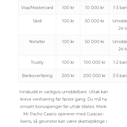
Visa/Mastercard
100 kr
10 000 kr
1-3 ba
Skrill
100 kr
50 000 kr
Umiddel
24 t
Neteller
100 kr
50 000 kr
Umiddel
24 t
Trustly
100 kr
100 000 kr
1-2 ba
Bankoverføring
200 kr
200 000 kr
3-5 ba
Innskudd er vanligvis umiddelbare. Uttak kan
kreve verifisering før første gang. Du må ha
omsatt bonuspenger før uttak tillates. Merk:
Mr Pacho Casino opererer med Curacao-
lisens, så gevinster kan være skattepliktige i