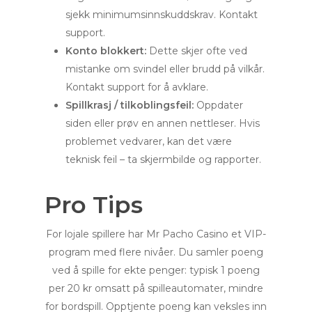
sjekk minimumsinnskuddskrav. Kontakt
support.
Konto blokkert:
Dette skjer ofte ved
mistanke om svindel eller brudd på vilkår.
Kontakt support for å avklare.
Spillkrasj / tilkoblingsfeil:
Oppdater
siden eller prøv en annen nettleser. Hvis
problemet vedvarer, kan det være
teknisk feil – ta skjermbilde og rapporter.
Pro Tips
For lojale spillere har Mr Pacho Casino et VIP-
program med flere nivåer. Du samler poeng
ved å spille for ekte penger: typisk 1 poeng
per 20 kr omsatt på spilleautomater, mindre
for bordspill. Opptjente poeng kan veksles inn