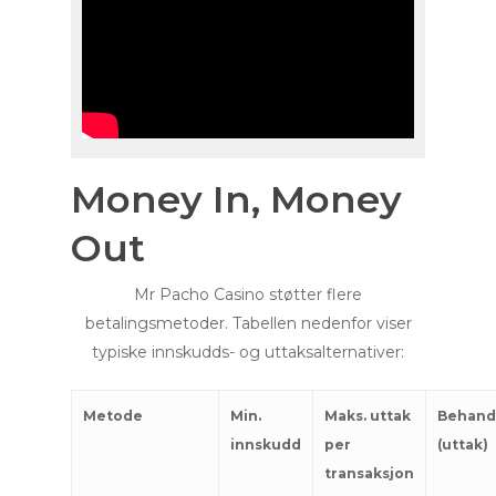
Money In, Money
Out
Mr Pacho Casino støtter flere
betalingsmetoder. Tabellen nedenfor viser
typiske innskudds- og uttaksalternativer:
Metode
Min.
Maks. uttak
Behandl
innskudd
per
(uttak)
transaksjon