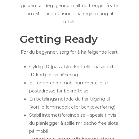
guiden tar deg gjennom alt du trenger å vite
om Mr Pacho Casino – fra registrering til
uttak.
Getting Ready
Før du begynner, sørg for å ha følgende klart:
Gyldig ID (pass, førerkort eller nasjonalt
ID-kort) for verifisering.
Et fungerende mobilnummer eller e-
postadresse for bekreftelse.
En betalingsmetode du har tilgang til
(kort, e-lommebok eller bankoverføring).
Stabil internettforbindelse – spesielt hvis
du planlegger å spille mr pacho free slots
på mobil.