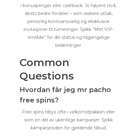
i bonuspenger eller cashback. Jo høyere nivå,
desto bedre fordeler – som raskere uttak,
personlig kontoansvarlig og eksklusive
invitasjoner til turneringer. Sjekk “Mitt VIP-
område” for din status og tilgjengelige
belønninger.
Common
Questions
Hvordan får jeg mr pacho
free spins?
Free spins tilbys ofte i velkomstpakken eller
som en del av ukentlige kampanjer. Sjekk
kampanjesiden for gjeldende tilbud.