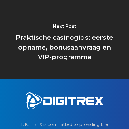
Next Post
Praktische casinogids: eerste
opname, bonusaanvraag en
VIP-programma
DIGITREX is committed to providing the