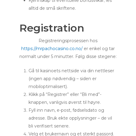
Kjennskap til eventuelle bonusvilkår; les
alltid de små skriftene.
Registration
Registreringsprosessen hos
https://mrpachocasino.co.no/
er enkel og tar
normalt under 5 minutter. Følg disse stegene:
Gå til kasinoets nettside via din nettleser
(ingen app nødvendig – siden er
mobiloptimalisert).
Klikk på “Registrer” eller “Bli med”-
knappen, vanligvis øverst til høyre.
Fyll inn navn, e-post, fødselsdato og
adresse. Bruk ekte opplysninger – de vil
bli verifisert senere.
Velg et brukernavn og et sterkt passord.