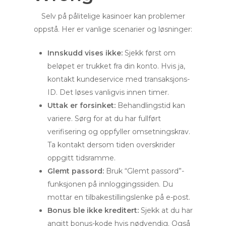
Selv på pålitelige kasinoer kan problemer
oppstå. Her er vanlige scenarier og løsninger:
Innskudd vises ikke:
Sjekk først om
beløpet er trukket fra din konto. Hvis ja,
kontakt kundeservice med transaksjons-
ID. Det løses vanligvis innen timer.
Uttak er forsinket:
Behandlingstid kan
variere. Sørg for at du har fullført
verifisering og oppfyller omsetningskrav.
Ta kontakt dersom tiden overskrider
oppgitt tidsramme.
Glemt passord:
Bruk “Glemt passord”-
funksjonen på innloggingssiden. Du
mottar en tilbakestillingslenke på e-post.
Bonus ble ikke kreditert:
Sjekk at du har
angitt bonus-kode hvis nødvendig. Også