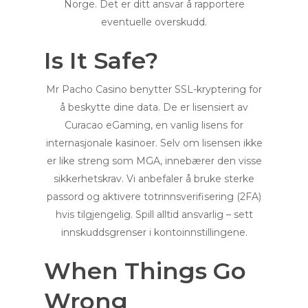
Norge. Det er ditt ansvar å rapportere
eventuelle overskudd.
Is It Safe?
Mr Pacho Casino benytter SSL-kryptering for
å beskytte dine data. De er lisensiert av
Curacao eGaming, en vanlig lisens for
internasjonale kasinoer. Selv om lisensen ikke
er like streng som MGA, innebærer den visse
sikkerhetskrav. Vi anbefaler å bruke sterke
passord og aktivere totrinnsverifisering (2FA)
hvis tilgjengelig. Spill alltid ansvarlig – sett
innskuddsgrenser i kontoinnstillingene.
When Things Go
Wrong