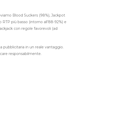
 troviamo Blood Suckers (98%), Jackpot
o RTP più basso (intorno all’88-92%) e
blackjack con regole favorevoli (ad
a pubblicitaria in un reale vantaggio.
care responsabilmente.