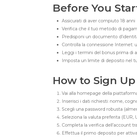
Before You Star
Assicurati di aver compiuto 18 anni (
Verifica che il tuo metodo di pagam
Predisponi un documento d’identità v
Controlla la connessione Internet: un
Leggi i termini del bonus prima di 
Imposta un limite di deposito nel t
How to Sign Up
Vai alla homepage della piattaforma e
Inserisci i dati richiesti: nome, cog
Scegli una password robusta (almen
Seleziona la valuta preferita (EUR, U
Completa la verifica dell’account t
Effettua il primo deposito per atti