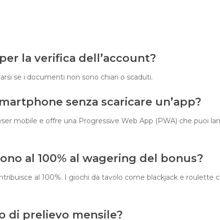
er la verifica dell’account?
arsi se i documenti non sono chiari o scaduti.
smartphone senza scaricare un’app?
rowser mobile e offre una Progressive Web App (PWA) che puoi la
cono al 100% al wagering del bonus?
ribuisce al 100%. I giochi da tavolo come blackjack e roulette co
o di prelievo mensile?