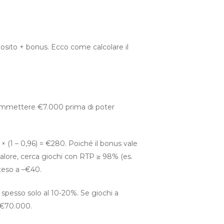
sito + bonus. Ecco come calcolare il
scommettere €7.000 prima di poter
× (1 – 0,96) = €280. Poiché il bonus vale
 valore, cerca giochi con RTP ≥ 98% (es.
teso a –€40.
 spesso solo al 10-20%. Se giochi a
è €70.000.