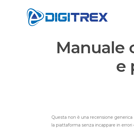
Skip
to
main
content
Manuale o
e 
Questa non è una recensione generica d
la piattaforma senza incappare in errori