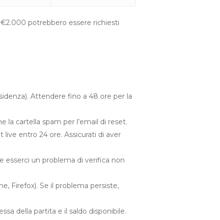
 a €2.000 potrebbero essere richiesti
sidenza). Attendere fino a 48 ore per la
 la cartella spam per l’email di reset.
live entro 24 ore. Assicurati di aver
be esserci un problema di verifica non
 Firefox). Se il problema persiste,
sa della partita e il saldo disponibile.