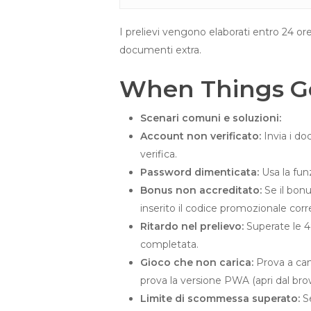
I prelievi vengono elaborati entro 24 ore
documenti extra.
When Things 
Scenari comuni e soluzioni:
Account non verificato:
Invia i do
verifica.
Password dimenticata:
Usa la funz
Bonus non accreditato:
Se il bonu
inserito il codice promozionale corr
Ritardo nel prelievo:
Superate le 48
completata.
Gioco che non carica:
Prova a can
prova la versione PWA (apri dal br
Limite di scommessa superato:
Se