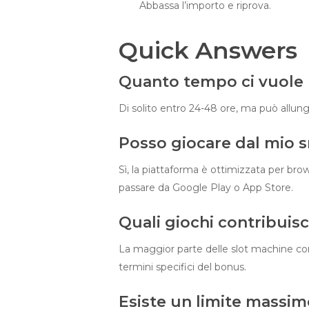
Abbassa l’importo e riprova.
Quick Answers
Quanto tempo ci vuole p
Di solito entro 24-48 ore, ma può allung
Posso giocare dal mio 
Sì, la piattaforma è ottimizzata per b
passare da Google Play o App Store.
Quali giochi contribuis
La maggior parte delle slot machine cont
termini specifici del bonus.
Esiste un limite massim