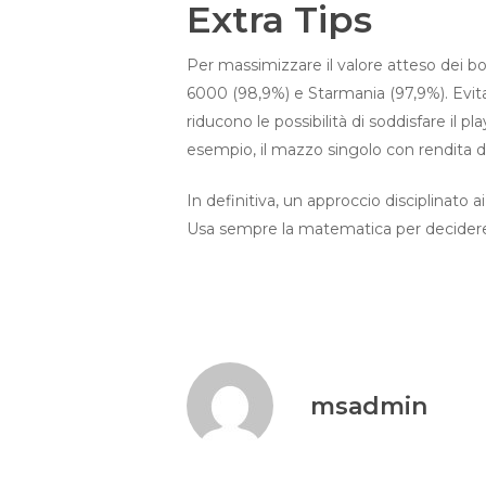
Extra Tips
Per massimizzare il valore atteso dei bo
6000 (98,9%) e Starmania (97,9%). Evita
riducono le possibilità di soddisfare il p
esempio, il mazzo singolo con rendita de
In definitiva, un approccio disciplinato 
Usa sempre la matematica per decidere
msadmin