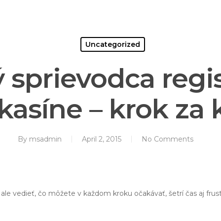
Home
About Us
Services
Co
Uncategorized
 sprievodca regi
 kasíne – krok za
By
msadmin
April 2, 2015
No Comments
, ale vedieť, čo môžete v každom kroku očakávať, šetrí čas aj frust