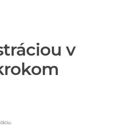
nsulting
Support
Contact us
stráciou v
 krokom
ráciu.