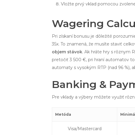
Vložte prvý vklad pomocou zvolene
Wagering Calcu
Pri získaní bonusu je dôležité porozu
35x. To znamená, že musíte staviť celko
objem stávok
. Ak hráte hry s rôznym R
pretočiť 3 500 €, pri hraní automatov to
automaty s vysokým RTP (nad 96 %), ab
Banking & Pay
Pre vklady a výbery môžete využiť rôz
Metóda
Minimá
Visa/Mastercard