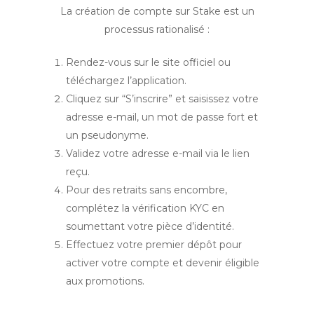
La création de compte sur Stake est un
processus rationalisé :
Rendez-vous sur le site officiel ou
téléchargez l’application.
Cliquez sur “S’inscrire” et saisissez votre
adresse e-mail, un mot de passe fort et
un pseudonyme.
Validez votre adresse e-mail via le lien
reçu.
Pour des retraits sans encombre,
complétez la vérification KYC en
soumettant votre pièce d’identité.
Effectuez votre premier dépôt pour
activer votre compte et devenir éligible
aux promotions.