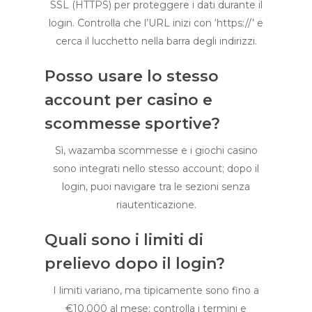
SSL (HTTPS) per proteggere i dati durante il
login. Controlla che l’URL inizi con ‘https://’ e
cerca il lucchetto nella barra degli indirizzi.
Posso usare lo stesso
account per casino e
scommesse sportive?
Sì, wazamba scommesse e i giochi casino
sono integrati nello stesso account; dopo il
login, puoi navigare tra le sezioni senza
riautenticazione.
Quali sono i limiti di
prelievo dopo il login?
I limiti variano, ma tipicamente sono fino a
€10.000 al mese; controlla i termini e