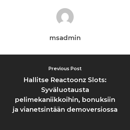
msadmin
Previous Post
Hallitse Reactoonz Slots:
Syväluotausta
pelimekaniikkoihin, bonuksiin
ja vianetsintään demoversiossa