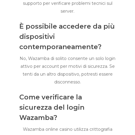
supporto per verificare problemi tecnici sul
server.
È possibile accedere da più
dispositivi
contemporaneamente?
No, Wazamba di solito consente un solo login
attivo per account per motivi di sicurezza. Se
tenti da un altro dispositivo, potresti essere
disconnesso.
Come verificare la
sicurezza del login
Wazamba?
Wazamba online casino utilizza crittografia