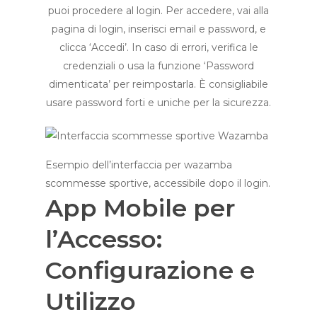
puoi procedere al login. Per accedere, vai alla
pagina di login, inserisci email e password, e
clicca ‘Accedi’. In caso di errori, verifica le
credenziali o usa la funzione ‘Password
dimenticata’ per reimpostarla. È consigliabile
usare password forti e uniche per la sicurezza.
Esempio dell’interfaccia per wazamba
scommesse sportive, accessibile dopo il login.
App Mobile per
l’Accesso:
Configurazione e
Utilizzo