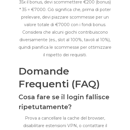
35x il bonus, devi scommettere €200 (bonus)
* 35 = €7000. Ciò significa che, prima di poter
prelevare, devi piazzare scommesse per un
valore totale di €7000 con i fondi bonus.
Considera che alcuni giochi contribuiscono
diversamente (es., slot al 100%, tavoli al 10%),
quindi pianifica le scommesse per ottimizzare
il rispetto dei requisiti.
Domande
Frequenti (FAQ)
Cosa fare se il login fallisce
ripetutamente?
Prova a cancellare la cache del browser,
disabilitare estensioni VPN, o contattare il