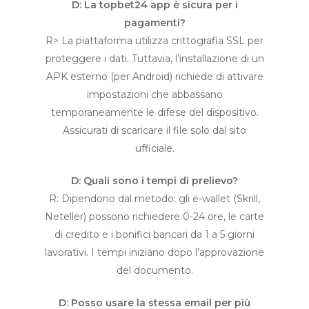
D: La topbet24 app è sicura per i
pagamenti?
R> La piattaforma utilizza crittografia SSL per
proteggere i dati. Tuttavia, l’installazione di un
APK esterno (per Android) richiede di attivare
impostazioni che abbassano
temporaneamente le difese del dispositivo.
Assicurati di scaricare il file solo dal sito
ufficiale.
D: Quali sono i tempi di prelievo?
R: Dipendono dal metodo: gli e-wallet (Skrill,
Neteller) possono richiedere 0-24 ore, le carte
di credito e i bonifici bancari da 1 a 5 giorni
lavorativi. I tempi iniziano dopo l’approvazione
del documento.
D: Posso usare la stessa email per più