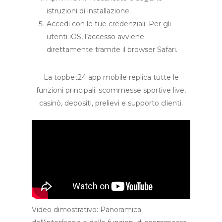
istruzioni di installazione.
Accedi con le tue credenziali. Per gli
utenti iOS, l’accesso avviene
direttamente tramite il browser Safari.
La topbet24 app mobile replica tutte le
funzioni principali: scommesse sportive live,
casinò, depositi, prelievi e supporto clienti.
Video dimostrativo: Panoramica