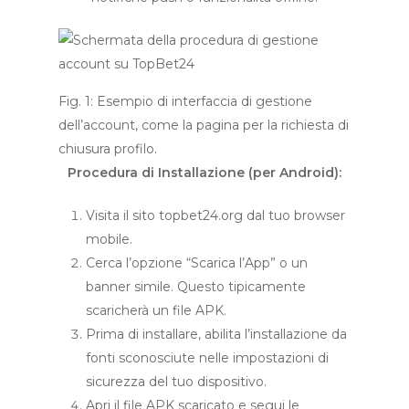
Fig. 1: Esempio di interfaccia di gestione
dell’account, come la pagina per la richiesta di
chiusura profilo.
Procedura di Installazione (per Android):
Visita il sito topbet24.org dal tuo browser
mobile.
Cerca l’opzione “Scarica l’App” o un
banner simile. Questo tipicamente
scaricherà un file APK.
Prima di installare, abilita l’installazione da
fonti sconosciute nelle impostazioni di
sicurezza del tuo dispositivo.
Apri il file APK scaricato e segui le