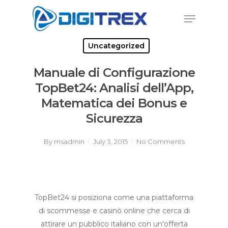
Skip
Menu
to
Close
main
Menu
content
Uncategorized
Manuale di Configurazione
TopBet24: Analisi dell’App,
Matematica dei Bonus e
Sicurezza
By
msadmin
July 3, 2015
No Comments
TopBet24 si posiziona come una piattaforma
di scommesse e casinò online che cerca di
attirare un pubblico italiano con un’offerta