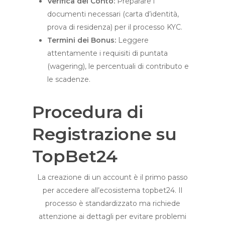
Verifica del Conto:
Preparare i
documenti necessari (carta d’identità,
prova di residenza) per il processo KYC.
Termini dei Bonus:
Leggere
attentamente i requisiti di puntata
(wagering), le percentuali di contributo e
le scadenze.
Procedura di
Registrazione su
TopBet24
La creazione di un account è il primo passo
per accedere all’ecosistema topbet24. Il
processo è standardizzato ma richiede
attenzione ai dettagli per evitare problemi