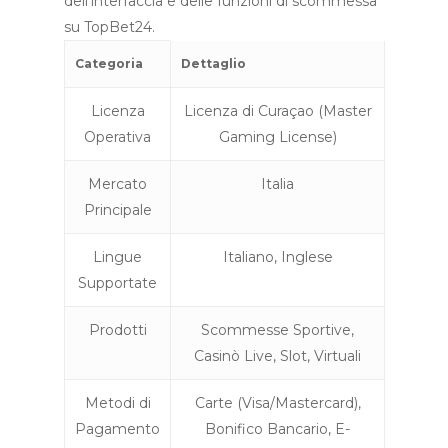
dell’interfaccia e delle funzioni di scommessa
su TopBet24.
Categoria
Dettaglio
Licenza
Licenza di Curaçao (Master
Operativa
Gaming License)
Mercato
Italia
Principale
Lingue
Italiano, Inglese
Supportate
Prodotti
Scommesse Sportive,
Casinò Live, Slot, Virtuali
Metodi di
Carte (Visa/Mastercard),
Pagamento
Bonifico Bancario, E-