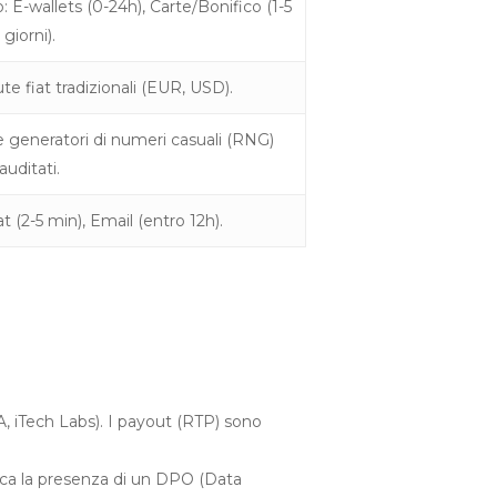
: E-wallets (0-24h), Carte/Bonifico (1-5
giorni).
ute fiat tradizionali (EUR, USD).
e generatori di numeri casuali (RNG)
auditati.
t (2-5 min), Email (entro 12h).
A, iTech Labs). I payout (RTP) sono
fica la presenza di un DPO (Data