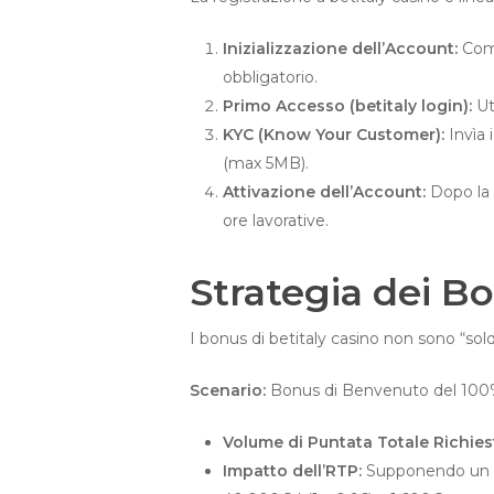
Inizializzazione dell’Account:
Comp
obbligatorio.
Primo Accesso (betitaly login):
Uti
KYC (Know Your Customer):
Invìa 
(max 5MB).
Attivazione dell’Account:
Dopo la v
ore lavorative.
Strategia dei B
I bonus di betitaly casino non sono “sold
Scenario:
Bonus di Benvenuto del 100% 
Volume di Puntata Totale Richies
Impatto dell’RTP:
Supponendo un RTP