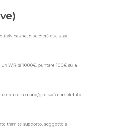
ve)
italy casino, bloccherà qualsiasi
re un WR di 1000€, puntare 100€ sulla
 stato noto o la mano/giro sarà completato
mento tramite supporto, soggetto a