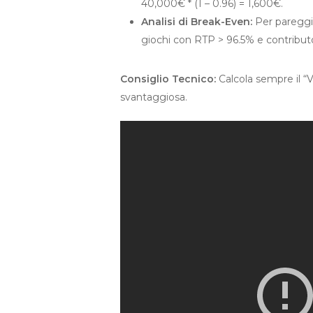
40,000€ * (1 – 0.96) = 1,600€.
Analisi di Break-Even:
Per pareggia
giochi con RTP > 96.5% e contribut
Consiglio Tecnico:
Calcola sempre il “Va
svantaggiosa.