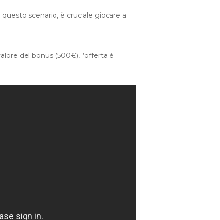
 questo scenario, è cruciale giocare a
valore del bonus (500€), l’offerta è