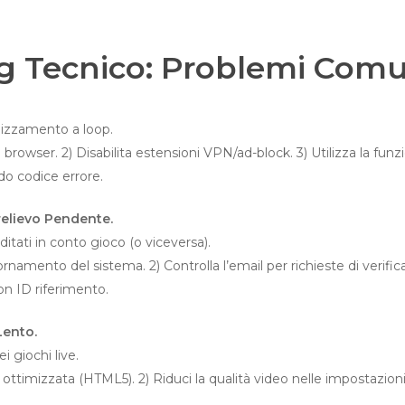
g Tecnico: Problemi Comun
dizzamento a loop.
 browser. 2) Disabilita estensioni VPN/ad-block. 3) Utilizza la fu
do codice errore.
elievo Pendente.
tati in conto gioco (o viceversa).
ornamento del sistema. 2) Controlla l’email per richieste di verifica
on ID riferimento.
Lento.
 giochi live.
 ottimizzata (HTML5). 2) Riduci la qualità video nelle impostazioni