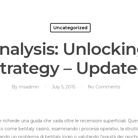
Home
About Us
Services
Co
Uncategorized
Analysis: Unlockin
trategy – Updat
By
msadmin
July 5, 2015
No Comments
richiede una guida che vada oltre le recensioni superficiali. Que
to come betitaly casinò, esaminando i processi operativi, la struttu
tando un problema di betitaly login o valutando l’equità dei gioch