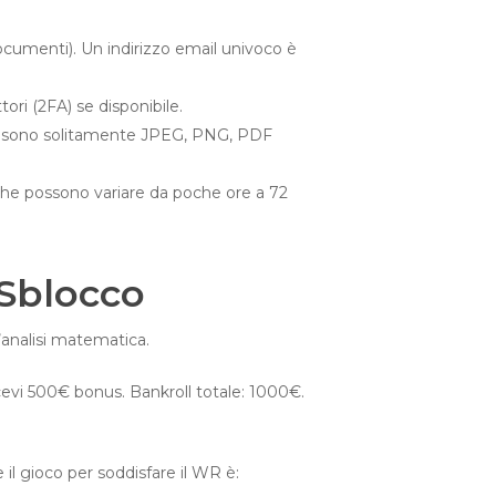
ocumenti). Un indirizzo email univoco è
tori (2FA) se disponibile.
ati sono solitamente JPEG, PNG, PDF
tiche possono variare da poche ore a 72
 Sblocco
l’analisi matematica.
vi 500€ bonus. Bankroll totale: 1000€.
l gioco per soddisfare il WR è: