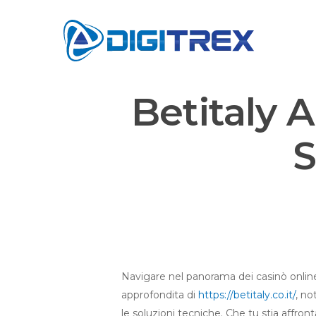
Skip
to
main
content
Betitaly 
S
Navigare nel panorama dei casinò online 
approfondita di
https://betitaly.co.it/
, no
le soluzioni tecniche. Che tu stia affron