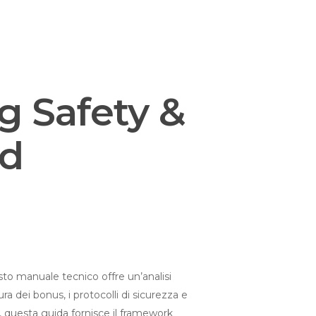
nsulting
Support
Contact us
g Safety &
ed
sto manuale tecnico offre un’analisi
ra dei bonus, i protocolli di sicurezza e
i, questa guida fornisce il framework