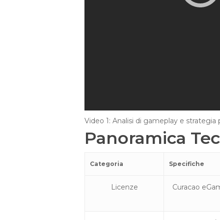
Video 1: Analisi di gameplay e strategia
Panoramica Tecn
Categoria
Specifiche
Licenze
Curacao eGam