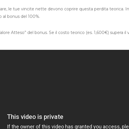
re, le tue vincite nette devono coprire questa perdita teorica. In
o al bonus del 100%.
lore Atteso” del bonus. Se il costo teorico (es. 1,600€) supera il 