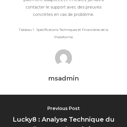
contacter le support avec des preuves
concrètes en cas de problème.
Tableau 1 : Spécifications Techniques et Financières de la
Plateforme
msadmin
Previous Post
Lucky8 : Analyse Technique du