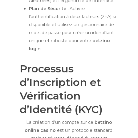
Aléatoires) et l’ergonomie de l’interface.
Plan de Sécurité :
Activez
l’authentification à deux facteurs (2FA) si
disponible et utilisez un gestionnaire de
mots de passe pour créer un identifiant
unique et robuste pour votre
betzino
login
.
Processus
d’Inscription et
Vérification
d’Identité (KYC)
La création d’un compte sur ce
betzino
online casino
est un protocole standard,