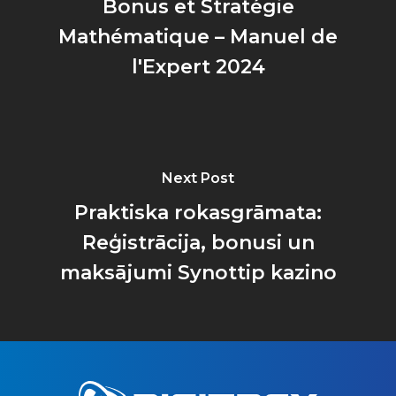
Bonus et Stratégie
Mathématique – Manuel de
l'Expert 2024
Next Post
Praktiska rokasgrāmata:
Reģistrācija, bonusi un
maksājumi Synottip kazino