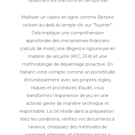
observant les réactions en temps réel.
Maîtriser un casino en ligne comme Betzino
va bien au-delà du simple clic sur “Tourner”.
Cela implique une compréhension
approfondie des mécanismes financiers
(calculs de mise), une diligence rigoureuse en
matière de sécurité (KYC, 2FA) et une
méthodologie de dépannage proactive. En
traitant votre compte comme un portefeuille
d’investissement avec ses propres règles,
risques et procédures d’audit, vous
transformez l’expérience de jeu en une
activité gérée de manière technique et
responsable. La clé réside dans la préparation :
lisez les conditions, vérifiez vos documents à
l’avance, choisissez des méthodes de
paiement adaptées et n’hésitez jamais à