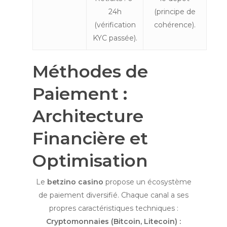
24h
(principe de
(vérification
cohérence).
KYC passée).
Méthodes de
Paiement :
Architecture
Financière et
Optimisation
Le
betzino casino
propose un écosystème
de paiement diversifié. Chaque canal a ses
propres caractéristiques techniques :
Cryptomonnaies (Bitcoin, Litecoin) :