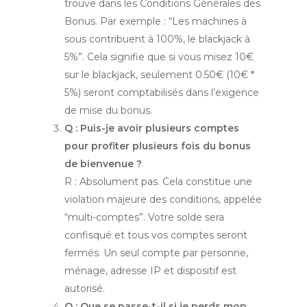
trouve dans les Conditions Générales des
Bonus. Par exemple : “Les machines à
sous contribuent à 100%, le blackjack à
5%”. Cela signifie que si vous misez 10€
sur le blackjack, seulement 0.50€ (10€ *
5%) seront comptabilisés dans l’exigence
de mise du bonus.
Q : Puis-je avoir plusieurs comptes
pour profiter plusieurs fois du bonus
de bienvenue ?
R : Absolument pas. Cela constitue une
violation majeure des conditions, appelée
“multi-comptes”. Votre solde sera
confisqué et tous vos comptes seront
fermés. Un seul compte par personne,
ménage, adresse IP et dispositif est
autorisé.
Q : Que se passe-t-il si je perds mon