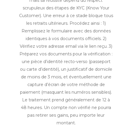
mais sa réussite dépend du respect
scrupuleux des étapes de KYC (Know Your
Customer). Une erreur à ce stade bloque tous
les retraits ultérieurs. Procédez ainsi : 1)
Remplissez le formulaire avec des données
identiques à vos documents officiels. 2)
Vérifiez votre adresse email via le lien reçu. 3)
Préparez vos documents pour la vérification :
une pièce d’identité recto-verso (passeport
ou carte d’identité), un justificatif de domicile
de moins de 3 mois, et éventuellement une
capture d’écran de votre méthode de
paiement (masquant les numéros sensibles).
Le traitement prend généralement de 12 à
48 heures. Un compte non vérifié ne pourra
pas retirer ses gains, peu importe leur
montant.