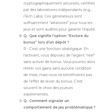
cryptographiquement sécurisés, certifiés
par des laboratoires indépendants (e.g.,
iTech Labs). Ces générateurs sont
suffisamment “aléatoires” pour tous les
jeux et sont audités pour garantir l’équité.
Q : Que signifie l’option “Exclure du
bonus” lors d’un dépôt ?
R : C’est une fonction stratégique. En
l’activant, vous déposez de l’argent “réel”
sans activer de bonus. Vous pourrez alors
retirer vos gains sans aucune condition
de mise, mais vous ne bénéficierez pas
de l’effet de levier du bonus. C’est
souvent le choix des joueurs
expérimentés.
Q : Comment signaler un
comportement de jeu problématique ?