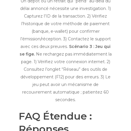
Un dépôt ou un retrait qui “pend” au-delà du
délai annoncé nécessite une investigation. 1)
Capturez l’ID de la transaction. 2) Vérifiez
l’historique de votre méthode de paiement
(banque, e-wallet) pour confirmer
l’émission/réception. 3) Contactez le support
avec ces deux preuves.
Scénario 3 : Jeu qui
se fige.
Ne rechargez pas immédiatement la
page. 1) Vérifiez votre connexion internet. 2)
Consultez l’onglet “Réseau” des outils de
développement (F12) pour des erreurs. 3) Le
jeu peut avoir un mécanisme de
recouvrement automatique ; patientez 60
secondes.
FAQ Étendue :
Réponses