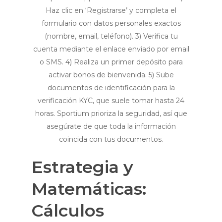
Haz clic en ‘Registrarse’ y completa el
formulario con datos personales exactos
(nombre, email, teléfono). 3) Verifica tu
cuenta mediante el enlace enviado por email
o SMS. 4) Realiza un primer depósito para
activar bonos de bienvenida. 5) Sube
documentos de identificación para la
verificación KYC, que suele tomar hasta 24
horas. Sportium prioriza la seguridad, así que
asegúrate de que toda la información
coincida con tus documentos.
Estrategia y
Matemáticas:
Cálculos