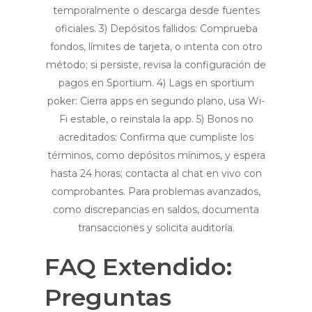
temporalmente o descarga desde fuentes
oficiales. 3) Depósitos fallidos: Comprueba
fondos, límites de tarjeta, o intenta con otro
método; si persiste, revisa la configuración de
pagos en Sportium. 4) Lags en sportium
poker: Cierra apps en segundo plano, usa Wi-
Fi estable, o reinstala la app. 5) Bonos no
acreditados: Confirma que cumpliste los
términos, como depósitos mínimos, y espera
hasta 24 horas; contacta al chat en vivo con
comprobantes. Para problemas avanzados,
como discrepancias en saldos, documenta
transacciones y solicita auditoría.
FAQ Extendido:
Preguntas