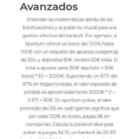
Avanzados
Entender las matemáticas detrás de las
bonificaciones y el poker es crucial para una
gestión efectiva del bankroll. Por ejemplo, si
Sportium ofrece un bono del 100% hasta
100€ con un requisito de apuesta (wagering)
de 30x, y depositas 50€, recibes 50€ extra. El
total a apostar sería (50€ depósito + 50€
bono) * 30 = 3000€. Suponiendo un RTP del
97% en tragamonedas, el valor esperado de
pérdida es aproximadamente 3000€ * (1 –
0.97) = 90€. En sportium poker, el rake
promedio del 5% en cash games significa que
por cada 100€ en botes, pagas 5€ en
comisiones. Calcula tu bankroll ideal para
poker: si juegas NL10, un bankroll de 20-30