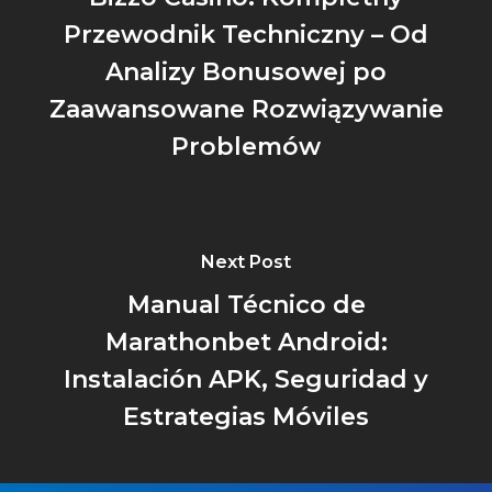
Przewodnik Techniczny – Od
Analizy Bonusowej po
Zaawansowane Rozwiązywanie
Problemów
Next Post
Manual Técnico de
Marathonbet Android:
Instalación APK, Seguridad y
Estrategias Móviles