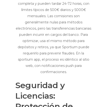
completa y pueden tardar 24-72 horas, con
límites típicos de 500€ diarios y 5000€
mensuales. Las comisiones son
generalmente nulas para métodos
electrónicos, pero las transferencias bancarias
pueden incurrir en cargos del banco. Para
optimizar, usa el mismo método para
depósitos y retiros, ya que Sportium puede
requerirlo para prevenir fraudes. En la
sportium app, el proceso es idéntico al sitio
web, con notificaciones push para
confirmaciones.
Seguridad y
Licencias:
Protección de