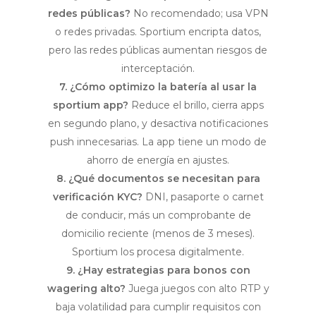
redes públicas?
No recomendado; usa VPN
o redes privadas. Sportium encripta datos,
pero las redes públicas aumentan riesgos de
interceptación.
7. ¿Cómo optimizo la batería al usar la
sportium app?
Reduce el brillo, cierra apps
en segundo plano, y desactiva notificaciones
push innecesarias. La app tiene un modo de
ahorro de energía en ajustes.
8. ¿Qué documentos se necesitan para
verificación KYC?
DNI, pasaporte o carnet
de conducir, más un comprobante de
domicilio reciente (menos de 3 meses).
Sportium los procesa digitalmente.
9. ¿Hay estrategias para bonos con
wagering alto?
Juega juegos con alto RTP y
baja volatilidad para cumplir requisitos con