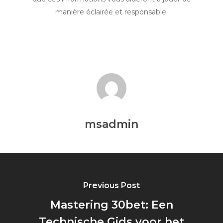
manière éclairée et responsable.
msadmin
Previous Post
Mastering 30bet: Een
Technische Gids voor het