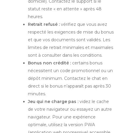
domicile). Contactez le support si le
statut reste « en attente » après 48
heures.
Retrait refusé :
vérifiez que vous avez
respecté les exigences de mise du bonus
et que vos documents sont validés. Les
limites de retrait minimales et maximales
sont à consulter dans les conditions.
Bonus non crédité :
certains bonus
nécessitent un code promotionnel ou un
dépôt minimum. Contactez le chat en
direct si le bonus n’apparaît pas après 30
minutes.
Jeu qui ne charge pas :
videz le cache
de votre navigateur ou essayez un autre
navigateur. Pour une expérience
optimale, utilisez la version PWA
(application web progressive) accessible