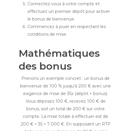
Connectez-vous à votre compte et
effectuez un premier dépôt pour activer
le bonus de bienvenue.
Commencez à jouer en respectant les
conditions de mise.
Mathématiques
des bonus
Prenons un exemple concret : un bonus de
bienvenue de 100 % jusqu’à 200 € avec une
exigence de mise de 35x (dépôt + bonus).
Vous déposez 100 €, recevez 100 € de
bonus, soit un total de 200 € sur votre
compte. La mise totale à effectuer est de
200 € × 35 = 7 000 €. En supposant un RTP