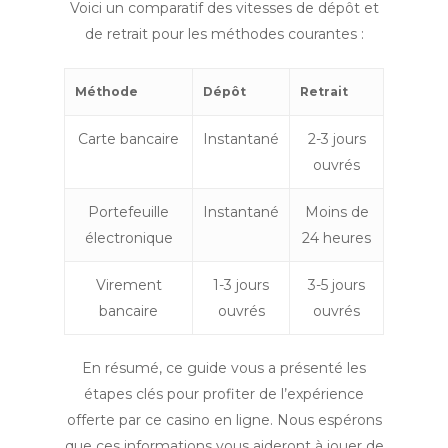
Voici un comparatif des vitesses de dépôt et
de retrait pour les méthodes courantes :
Méthode
Dépôt
Retrait
Carte bancaire
Instantané
2-3 jours
ouvrés
Portefeuille
Instantané
Moins de
électronique
24 heures
Virement
1-3 jours
3-5 jours
bancaire
ouvrés
ouvrés
En résumé, ce guide vous a présenté les
étapes clés pour profiter de l’expérience
offerte par ce casino en ligne. Nous espérons
que ces informations vous aideront à jouer de