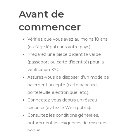
Avant de
commencer
Vérifiez que vous avez au moins 18 ans
(ou l’âge légal dans votre pays).
Préparez une pièce d’identité valide
(passeport ou carte d’identité) pour la
vérification KYC.
Assurez-vous de disposer d’un mode de
paiement accepté (carte bancaire,
portefeuille électronique, etc.).
Connectez-vous depuis un réseau
sécurisé (évitez le Wi-Fi public).
Consultez les conditions générales,
notamment les exigences de mise des
bonus.