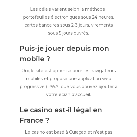
Les délais varient selon la méthode :
portefeuilles électroniques sous 24 heures,
cartes bancaires sous 2-3 jours, virements
sous 5 jours ouvrés.
Puis-je jouer depuis mon
mobile ?
Oui, le site est optimisé pour les navigateurs
mobiles et propose une application web
progressive (PWA) que vous pouvez ajouter à
votre écran d’accueil.
Le casino est-il légal en
France ?
Le casino est basé à Curaçao et n’est pas