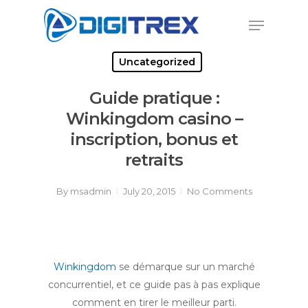
Skip
Menu
to
Close
main
Menu
content
Uncategorized
Guide pratique :
Winkingdom casino –
inscription, bonus et
retraits
By
msadmin
July 20, 2015
No Comments
Winkingdom
se démarque sur un marché
concurrentiel, et ce guide pas à pas explique
comment en tirer le meilleur parti.