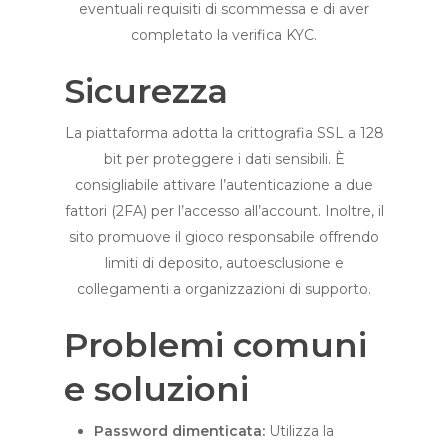
eventuali requisiti di scommessa e di aver
completato la verifica KYC.
Sicurezza
La piattaforma adotta la crittografia SSL a 128
bit per proteggere i dati sensibili. È
consigliabile attivare l’autenticazione a due
fattori (2FA) per l’accesso all’account. Inoltre, il
sito promuove il gioco responsabile offrendo
limiti di deposito, autoesclusione e
collegamenti a organizzazioni di supporto.
Problemi comuni
e soluzioni
Password dimenticata:
Utilizza la