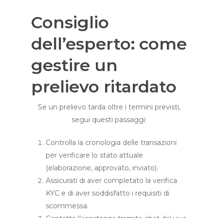
Consiglio
dell’esperto: come
gestire un
prelievo ritardato
Se un prelievo tarda oltre i termini previsti,
segui questi passaggi:
Controlla la cronologia delle transazioni
per verificare lo stato attuale
(elaborazione, approvato, inviato).
Assicurati di aver completato la verifica
KYC e di aver soddisfatto i requisiti di
scommessa.