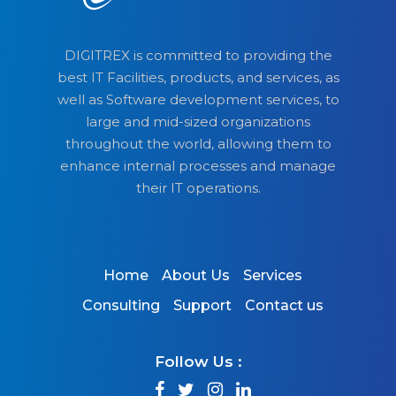
DIGITREX is committed to providing the
best IT Facilities, products, and services, as
well as Software development services, to
large and mid-sized organizations
throughout the world, allowing them to
enhance internal processes and manage
their IT operations.
Home
About Us
Services
Consulting
Support
Contact us
Follow Us :