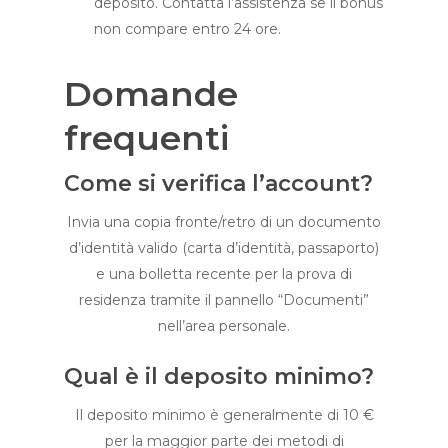
deposito. Contatta l’assistenza se il bonus
non compare entro 24 ore.
Domande
frequenti
Come si verifica l’account?
Invia una copia fronte/retro di un documento
d’identità valido (carta d’identità, passaporto)
e una bolletta recente per la prova di
residenza tramite il pannello “Documenti”
nell’area personale.
Qual è il deposito minimo?
Il deposito minimo è generalmente di 10 €
per la maggior parte dei metodi di