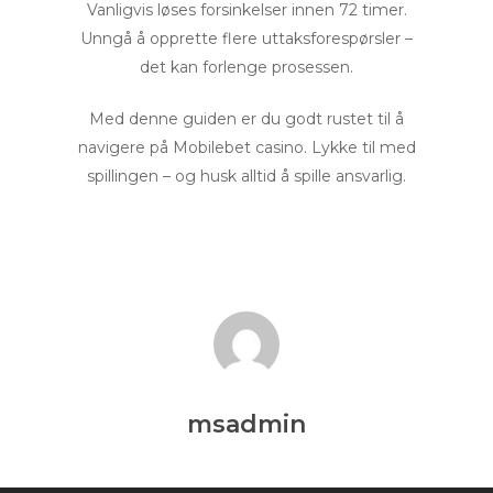
Vanligvis løses forsinkelser innen 72 timer.
Unngå å opprette flere uttaksforespørsler –
det kan forlenge prosessen.
Med denne guiden er du godt rustet til å
navigere på Mobilebet casino. Lykke til med
spillingen – og husk alltid å spille ansvarlig.
msadmin