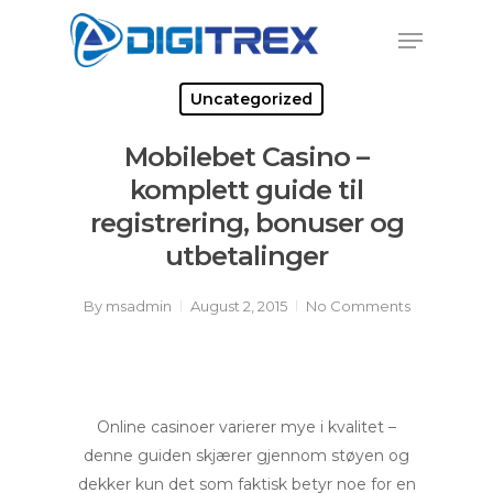
Skip
Menu
to
Close
main
Menu
content
Uncategorized
Mobilebet Casino –
komplett guide til
registrering, bonuser og
utbetalinger
By
msadmin
August 2, 2015
No Comments
Online casinoer varierer mye i kvalitet –
denne guiden skjærer gjennom støyen og
dekker kun det som faktisk betyr noe for en