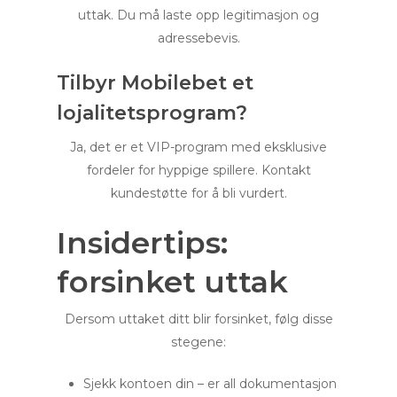
uttak. Du må laste opp legitimasjon og
adressebevis.
Tilbyr Mobilebet et
lojalitetsprogram?
Ja, det er et VIP-program med eksklusive
fordeler for hyppige spillere. Kontakt
kundestøtte for å bli vurdert.
Insidertips:
forsinket uttak
Dersom uttaket ditt blir forsinket, følg disse
stegene:
Sjekk kontoen din – er all dokumentasjon