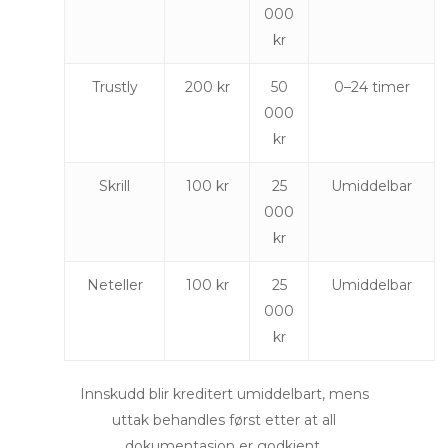
000
kr
Trustly
200 kr
50
0–24 timer
000
kr
Skrill
100 kr
25
Umiddelbar
000
kr
Neteller
100 kr
25
Umiddelbar
000
kr
Innskudd blir kreditert umiddelbart, mens
uttak behandles først etter at all
dokumentasjon er godkjent.