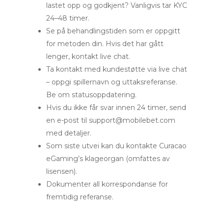
lastet opp og godkjent? Vanligvis tar KYC
24–48 timer.
Se på behandlingstiden som er oppgitt
for metoden din. Hvis det har gått
lenger, kontakt live chat.
Ta kontakt med kundestøtte via live chat
– oppgi spillernavn og uttaksreferanse.
Be om statusoppdatering.
Hvis du ikke får svar innen 24 timer, send
en e-post til support@mobilebet.com
med detaljer.
Som siste utvei kan du kontakte Curacao
eGaming’s klageorgan (omfattes av
lisensen).
Dokumenter all korrespondanse for
fremtidig referanse.