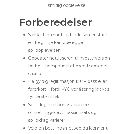
smidig opplevelse.
Forberedelser
Sjekk at internettforbindelsen er stabil –
en treg linje kan ødelegge
spillopplevelsen.
Oppdater nettleseren til nyeste versjon
for best kompatibilitet med Mobilebet
casino.
Ha gyldig legitimasjon klar – pass eller
førerkort – fordi KYC-verifisering kreves
før første uttak.
Sett deg inn i bonusvilkårene:
omsetningskrav, maksinnsats og
spillbidrag varierer.
Velg en betalingsmetode du kjenner til,