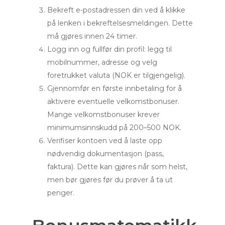
Bekreft e-postadressen din ved å klikke
på lenken i bekreftelsesmeldingen. Dette
må gjøres innen 24 timer.
Logg inn og fullfør din profil: legg til
mobilnummer, adresse og velg
foretrukket valuta (NOK er tilgjengelig).
Gjennomfør en første innbetaling for å
aktivere eventuelle velkomstbonuser.
Mange velkomstbonuser krever
minimumsinnskudd på 200–500 NOK.
Verifiser kontoen ved å laste opp
nødvendig dokumentasjon (pass,
faktura). Dette kan gjøres når som helst,
men bør gjøres før du prøver å ta ut
penger.