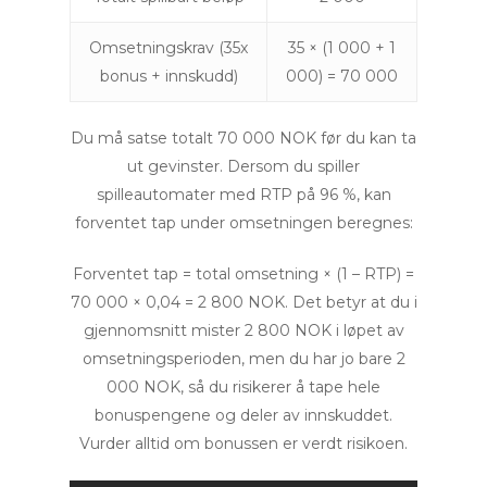
Omsetningskrav (35x
35 × (1 000 + 1
bonus + innskudd)
000) = 70 000
Du må satse totalt 70 000 NOK før du kan ta
ut gevinster. Dersom du spiller
spilleautomater med RTP på 96 %, kan
forventet tap under omsetningen beregnes:
Forventet tap = total omsetning × (1 – RTP) =
70 000 × 0,04 = 2 800 NOK. Det betyr at du i
gjennomsnitt mister 2 800 NOK i løpet av
omsetningsperioden, men du har jo bare 2
000 NOK, så du risikerer å tape hele
bonuspengene og deler av innskuddet.
Vurder alltid om bonussen er verdt risikoen.