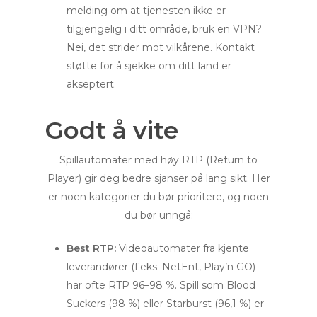
melding om at tjenesten ikke er
tilgjengelig i ditt område, bruk en VPN?
Nei, det strider mot vilkårene. Kontakt
støtte for å sjekke om ditt land er
akseptert.
Godt å vite
Spillautomater med høy RTP (Return to
Player) gir deg bedre sjanser på lang sikt. Her
er noen kategorier du bør prioritere, og noen
du bør unngå:
Best RTP:
Videoautomater fra kjente
leverandører (f.eks. NetEnt, Play’n GO)
har ofte RTP 96–98 %. Spill som Blood
Suckers (98 %) eller Starburst (96,1 %) er