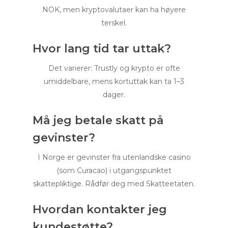
NOK, men kryptovalutaer kan ha høyere
terskel.
Hvor lang tid tar uttak?
Det varierer: Trustly og krypto er ofte
umiddelbare, mens kortuttak kan ta 1–3
dager.
Må jeg betale skatt på
gevinster?
I Norge er gevinster fra utenlandske casino
(som Curacao) i utgangspunktet
skattepliktige. Rådfør deg med Skatteetaten.
Hvordan kontakter jeg
kundestøtte?