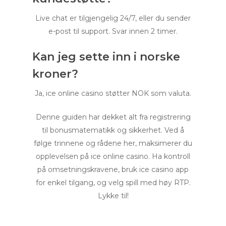
Live chat er tilgjengelig 24/7, eller du sender
e-post til support. Svar innen 2 timer.
Kan jeg sette inn i norske
kroner?
Ja, ice online casino støtter NOK som valuta.
Denne guiden har dekket alt fra registrering
til bonusmatematikk og sikkerhet. Ved å
følge trinnene og rådene her, maksimerer du
opplevelsen på ice online casino. Ha kontroll
på omsetningskravene, bruk ice casino app
for enkel tilgang, og velg spill med høy RTP.
Lykke til!