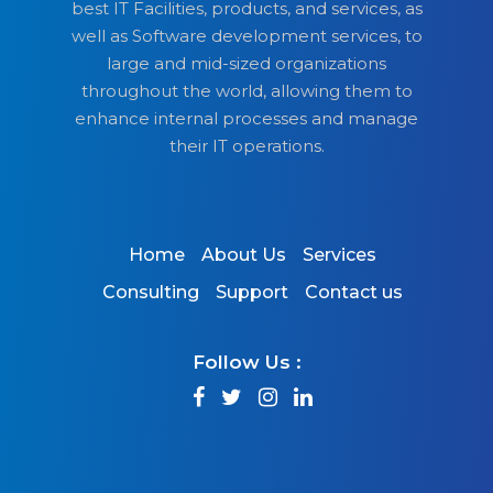
best IT Facilities, products, and services, as
well as Software development services, to
large and mid-sized organizations
throughout the world, allowing them to
enhance internal processes and manage
their IT operations.
Home
About Us
Services
Consulting
Support
Contact us
Follow Us :