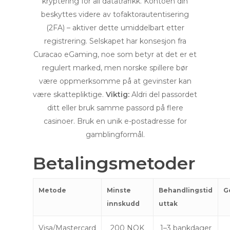
kryptering for all datatrafikk. Kontoen din
beskyttes videre av tofaktorautentisering
(2FA) – aktiver dette umiddelbart etter
registrering. Selskapet har konsesjon fra
Curacao eGaming, noe som betyr at det er et
regulert marked, men norske spillere bør
være oppmerksomme på at gevinster kan
være skattepliktige.
Viktig:
Aldri del passordet
ditt eller bruk samme passord på flere
casinoer. Bruk en unik e-postadresse for
gamblingformål.
Betalingsmetoder
Metode
Minste
Behandlingstid
G
innskudd
uttak
Visa/Mastercard
200 NOK
1–3 bankdager