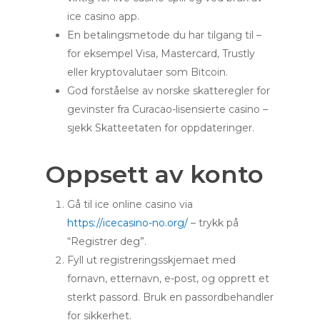
ice casino app.
En betalingsmetode du har tilgang til –
for eksempel Visa, Mastercard, Trustly
eller kryptovalutaer som Bitcoin.
God forståelse av norske skatteregler for
gevinster fra Curacao-lisensierte casino –
sjekk Skatteetaten for oppdateringer.
Oppsett av konto
Gå til ice online casino via
https://icecasino-no.org/
– trykk på
“Registrer deg”.
Fyll ut registreringsskjemaet med
fornavn, etternavn, e-post, og opprett et
sterkt passord. Bruk en passordbehandler
for sikkerhet.