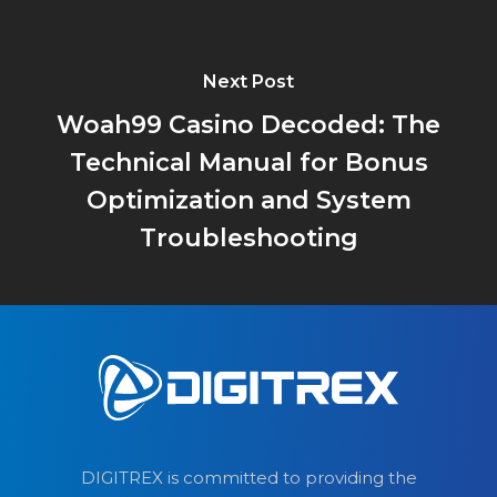
Next Post
Woah99 Casino Decoded: The
Technical Manual for Bonus
Optimization and System
Troubleshooting
DIGITREX is committed to providing the