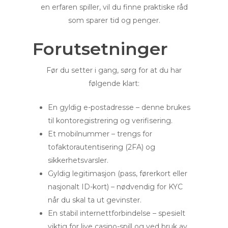
en erfaren spiller, vil du finne praktiske råd
som sparer tid og penger.
Forutsetninger
Før du setter i gang, sørg for at du har
følgende klart:
En gyldig e-postadresse – denne brukes
til kontoregistrering og verifisering.
Et mobilnummer – trengs for
tofaktorautentisering (2FA) og
sikkerhetsvarsler.
Gyldig legitimasjon (pass, førerkort eller
nasjonalt ID-kort) – nødvendig for KYC
når du skal ta ut gevinster.
En stabil internettforbindelse – spesielt
viktig for live casino-spill og ved bruk av