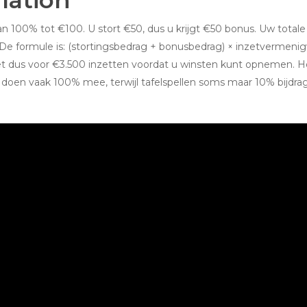
lation
100% tot €100. U stort €50, dus u krijgt €50 bonus. Uw totale s
e formule is: (stortingsbedrag + bonusbedrag) × inzetvermenigvul
et dus voor €3.500 inzetten voordat u winsten kunt opnemen. Ho
 doen vaak 100% mee, terwijl tafelspellen soms maar 10% bijdra