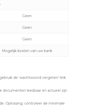
n
Geen
Geen
Geen
Mogelijk kosten van uw bank
gebruik de ‘wachtwoord vergeten’-link
le documenten leesbaar en actueel zijn
e. Oplossing: controleer de minimale