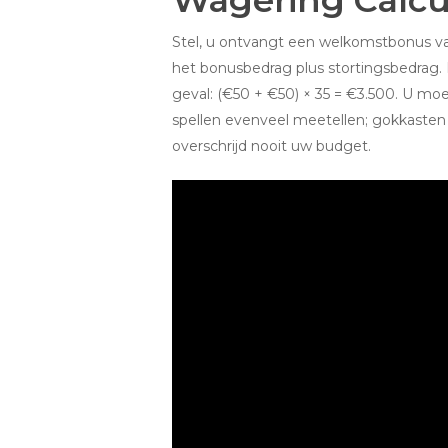
Wagering Calcu
Stel, u ontvangt een welkomstbonus van 
het bonusbedrag plus stortingsbedrag. D
geval: (€50 + €50) × 35 = €3.500. U mo
spellen evenveel meetellen; gokkasten
overschrijd nooit uw budget.