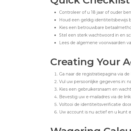
Quick Checklist
Controleer of u 18 jaar of ouder ben
Houd een geldig identiteitsbewijs bi
Kies een betrouwbare betaalmethode 
Stel een sterk wachtwoord in en sc
Lees de algemene voorwaarden van
Creating Your 
Ga naar de registratiepagina via de
Vul uw persoonlijke gegevens in: 
Kies een gebruikersnaam en wacht
Bevestig uw e-mailadres via de link
Voltooi de identiteitsverificatie d
Uw account is nu actief en u kunt 