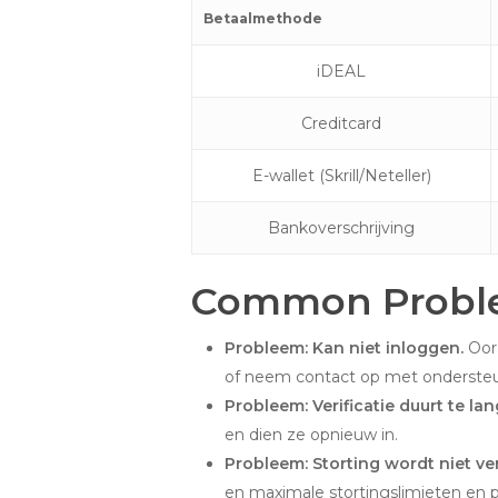
Betaalmethode
iDEAL
Creditcard
E-wallet (Skrill/Neteller)
Bankoverschrijving
Common Proble
Probleem: Kan niet inloggen.
Oorz
of neem contact op met ondersteu
Probleem: Verificatie duurt te lan
en dien ze opnieuw in.
Probleem: Storting wordt niet ve
en maximale stortingslimieten en