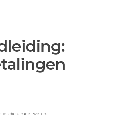
nsulting
Support
Contact us
leiding:
etalingen
cties die u moet weten.