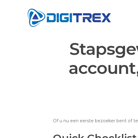
Skip
to
main
content
Stapsge
account,
Of u nu een eerste bezoeker bent of t