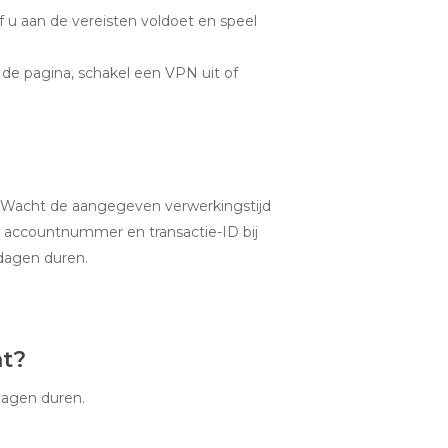
f u aan de vereisten voldoet en speel
de pagina, schakel een VPN uit of
 2) Wacht de aangegeven verwerkingstijd
uw accountnummer en transactie-ID bij
dagen duren.
at?
dagen duren.