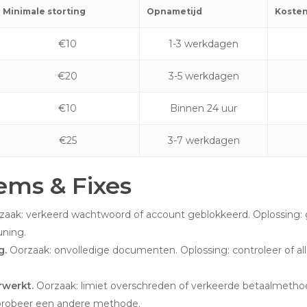
Minimale storting
Opnametijd
Koste
€10
1-3 werkdagen
€20
3-5 werkdagen
€10
Binnen 24 uur
€25
3-7 werkdagen
ms & Fixes
aak: verkeerd wachtwoord of account geblokkeerd. Oplossing: 
ning.
g.
Oorzaak: onvolledige documenten. Oplossing: controleer of al
rwerkt.
Oorzaak: limiet overschreden of verkeerde betaalmethod
 probeer een andere methode.