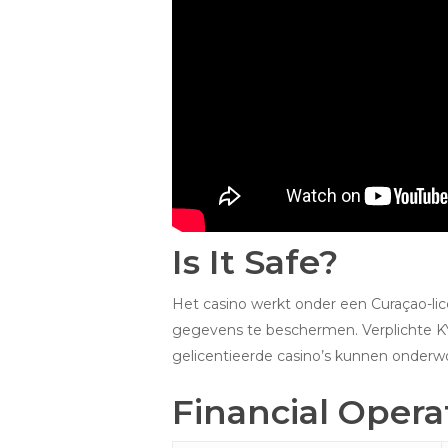
Is It Safe?
Het casino werkt onder een Curaçao-lic
gegevens te beschermen. Verplichte 
gelicentieerde casino’s kunnen onderwo
Financial Opera