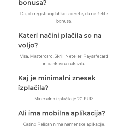
bonusa?
Da, ob registraciji lahko izberete, da ne želite
bonusa.
Kateri načini plačila so na
voljo?
Visa, Mastercard, Skrill, Neteller, Paysafecard
in bankovna nakazila.
Kaj je minimalni znesek
izplačila?
Minimalno izplačilo je 20 EUR.
Ali ima mobilna aplikacija?
Casino Pelican nima namenske aplikacije,