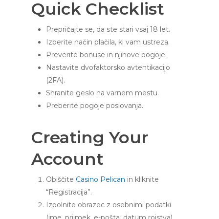
Quick Checklist
Prepričajte se, da ste stari vsaj 18 let.
Izberite način plačila, ki vam ustreza.
Preverite bonuse in njihove pogoje.
Nastavite dvofaktorsko avtentikacijo
(2FA).
Shranite geslo na varnem mestu.
Preberite pogoje poslovanja.
Creating Your
Account
Obiščite
Casino Pelican
in kliknite
“Registracija”.
Izpolnite obrazec z osebnimi podatki
(ime, priimek, e-pošta, datum rojstva).