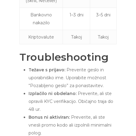
(Skrill, Neteller)
Bankovno
1–3 dni
3–5 dni
nakazilo
Kriptovalute
Takoj
Takoj
Troubleshooting
Težave s prijavo:
Preverite geslo in
uporabniško ime. Uporabite možnost
“Pozabljeno geslo” za ponastavitev.
Izplačilo ni obdelano:
Preverite, ali ste
opravili KYC verifikacijo. Običajno traja do
48 ur.
Bonus ni aktiviran:
Preverite, ali ste
vnesli promo kodo ali izpolnili minimalni
polog.