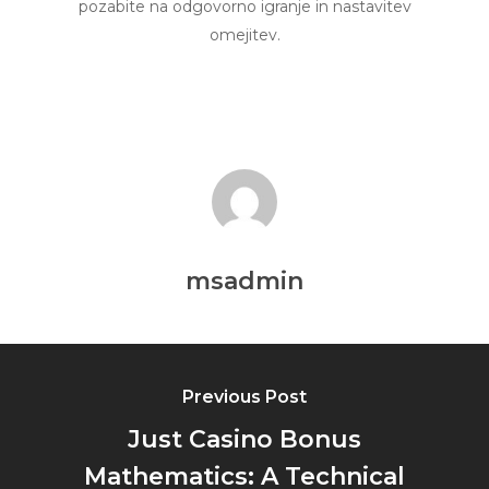
pozabite na odgovorno igranje in nastavitev
omejitev.
msadmin
Previous Post
Just Casino Bonus
Mathematics: A Technical