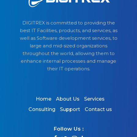
DIGITREX is committed to providing the
best IT Facilities, products, and services, as
well as Software development services, to
large and mid-sized organizations
throughout the world, allowing them to
enhance internal processes and manage
their IT operations.
Home
About Us
Services
Consulting
Support
Contact us
Follow Us :