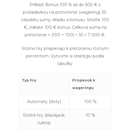
Príklad: Bonus 100 % až do 500 € s
požiadavkou na pretočenie (wagering) 35-
násobku sumy vkladu a bonusu. Vložíte 100
€, získate 100 € bonus. Celková suma na
pretočenie = (100 + 100) × 35 = 7 000 €.
Rôzne hry prispievajú k pretočeniu rôznym
percentom. Vytvorte si stratégiu podľa
tabuľky:
Typ hry
Príspevok k
wageringu
Automaty (sloty)
100 %
Stolné hry (blackjack,
10 %
ruleta)