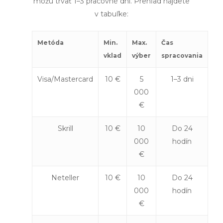
môžu trvať 1–3 pracovné dni. Prehľad nájdete
v tabuľke:
Metóda
Min.
Max.
Čas
vklad
výber
spracovania
Visa/Mastercard
10 €
5
1–3 dni
000
€
Skrill
10 €
10
Do 24
000
hodín
€
Neteller
10 €
10
Do 24
000
hodín
€