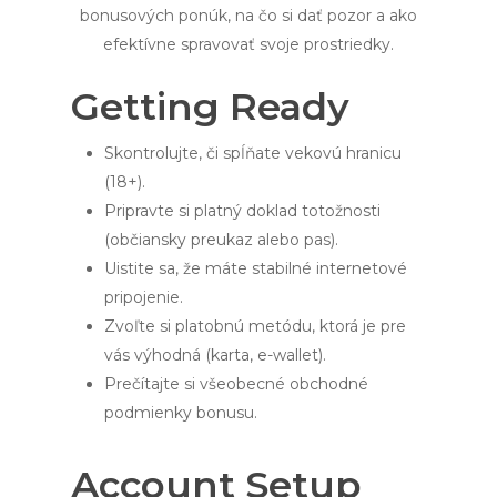
bonusových ponúk, na čo si dať pozor a ako
efektívne spravovať svoje prostriedky.
Getting Ready
Skontrolujte, či spĺňate vekovú hranicu
(18+).
Pripravte si platný doklad totožnosti
(občiansky preukaz alebo pas).
Uistite sa, že máte stabilné internetové
pripojenie.
Zvoľte si platobnú metódu, ktorá je pre
vás výhodná (karta, e-wallet).
Prečítajte si všeobecné obchodné
podmienky bonusu.
Account Setup