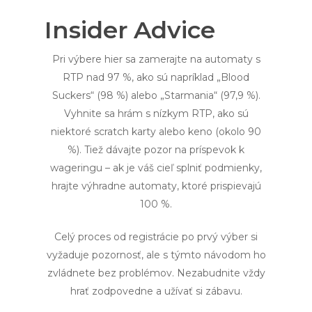
Insider Advice
Pri výbere hier sa zamerajte na automaty s
RTP nad 97 %, ako sú napríklad „Blood
Suckers“ (98 %) alebo „Starmania“ (97,9 %).
Vyhnite sa hrám s nízkym RTP, ako sú
niektoré scratch karty alebo keno (okolo 90
%). Tiež dávajte pozor na príspevok k
wageringu – ak je váš cieľ splniť podmienky,
hrajte výhradne automaty, ktoré prispievajú
100 %.
Celý proces od registrácie po prvý výber si
vyžaduje pozornosť, ale s týmto návodom ho
zvládnete bez problémov. Nezabudnite vždy
hrať zodpovedne a užívať si zábavu.