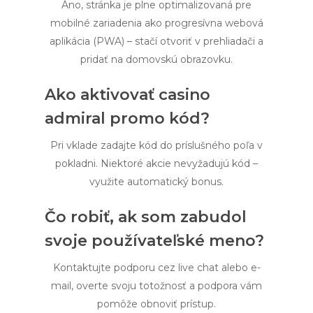
Áno, stránka je plne optimalizovaná pre
mobilné zariadenia ako progresívna webová
aplikácia (PWA) – stačí otvoriť v prehliadači a
pridať na domovskú obrazovku.
Ako aktivovať casino
admiral promo kód?
Pri vklade zadajte kód do príslušného poľa v
pokladni. Niektoré akcie nevyžadujú kód –
využite automatický bonus.
Čo robiť, ak som zabudol
svoje používateľské meno?
Kontaktujte podporu cez live chat alebo e-
mail, overte svoju totožnosť a podpora vám
pomôže obnoviť prístup.