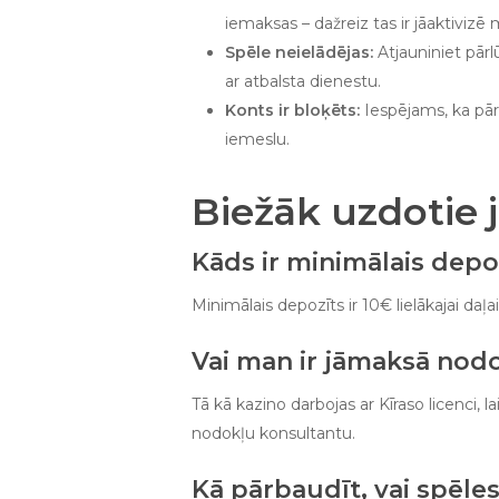
iemaksas – dažreiz tas ir jāaktivizē
Spēle neielādējas:
Atjauniniet pārl
ar atbalsta dienestu.
Konts ir bloķēts:
Iespējams, ka pārk
iemeslu.
Biežāk uzdotie 
Kāds ir minimālais depo
Minimālais depozīts ir 10€ lielākajai d
Vai man ir jāmaksā nodo
Tā kā kazino darbojas ar Kīraso licenci, l
nodokļu konsultantu.
Kā pārbaudīt, vai spēles