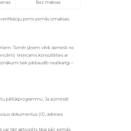
ienas
Bez maksas
verifikāciju pirms pirmās izmaksas.
dartiem. Tomēr jāņem vērā: laimesti no
icencēm). Ieteicams konsultēties ar
iznākumi tiek pārbaudīti neatkarīgi –
citu pārlūkprogrammu. Ja aizmirsāt
s visus dokumentus (ID, adreses
s var tikt aktivizēts tikai pēc pirmās