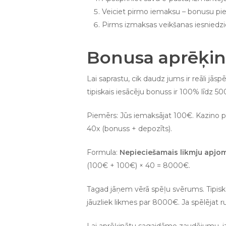
Veiciet pirmo iemaksu – bonusu pied
Pirms izmaksas veikšanas iesniedzie
Bonusa aprēķi
Lai saprastu, cik daudz jums ir reāli jā
tipiskais iesācēju bonuss ir 100% līdz 
Piemērs: Jūs iemaksājat 100€. Kazino pi
40x (bonuss + depozīts).
Formula:
Nepieciešamais likmju apjom
(100€ + 100€) × 40 = 8000€.
Tagad jāņem vērā spēļu svērums. Tipiskai
jāuzliek likmes par 8000€. Ja spēlējat r