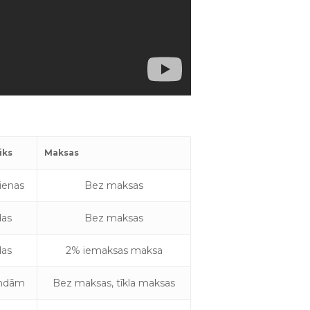
iks
Maksas
ienas
Bez maksas
das
Bez maksas
das
2% iemaksas maksa
undām
Bez maksas, tīkla maksas