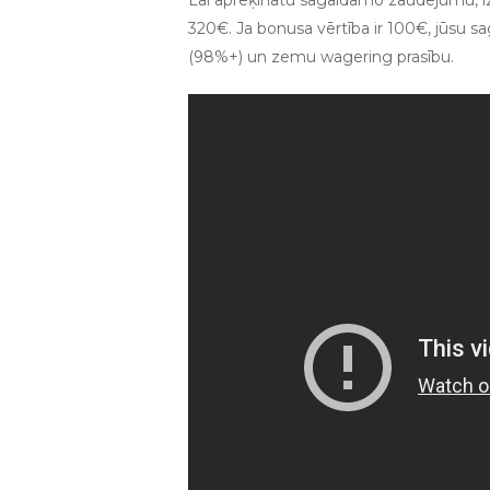
Lai aprēķinātu sagaidāmo zaudējumu, i
320€. Ja bonusa vērtība ir 100€, jūsu s
(98%+) un zemu wagering prasību.