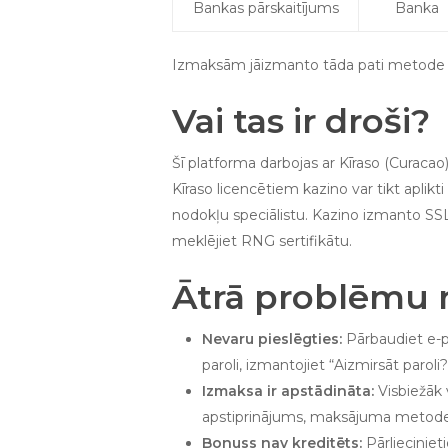
Bankas pārskaitījums
Banka
Izmaksām jāizmanto tāda pati metode kā 
Vai tas ir droši?
Šī platforma darbojas ar Kīraso (Curacao
Kīraso licencētiem kazino var tikt aplik
nodokļu speciālistu. Kazino izmanto SSL 
meklējiet RNG sertifikātu.
Ātrā problēmu r
Nevaru pieslēgties:
Pārbaudiet e-pa
paroli, izmantojiet “Aizmirsāt paroli?
Izmaksa ir apstādināta:
Visbiežāk 
apstiprinājums, maksājuma metodes
Bonuss nav kreditēts:
Pārliecinieti