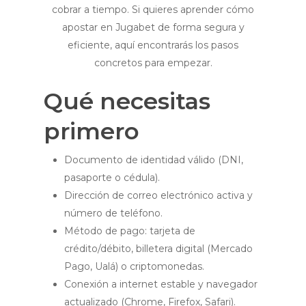
cobrar a tiempo. Si quieres aprender cómo
apostar en Jugabet de forma segura y
eficiente, aquí encontrarás los pasos
concretos para empezar.
Qué necesitas
primero
Documento de identidad válido (DNI,
pasaporte o cédula).
Dirección de correo electrónico activa y
número de teléfono.
Método de pago: tarjeta de
crédito/débito, billetera digital (Mercado
Pago, Ualá) o criptomonedas.
Conexión a internet estable y navegador
actualizado (Chrome, Firefox, Safari).