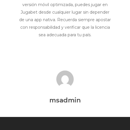
versión móvil optimizada, puedes jugar en
Jugabet desde cualquier lugar sin depender
de una app nativa. Recuerda siempre apostar
con responsabilidad y verificar que la licencia
sea adecuada para tu país.
msadmin