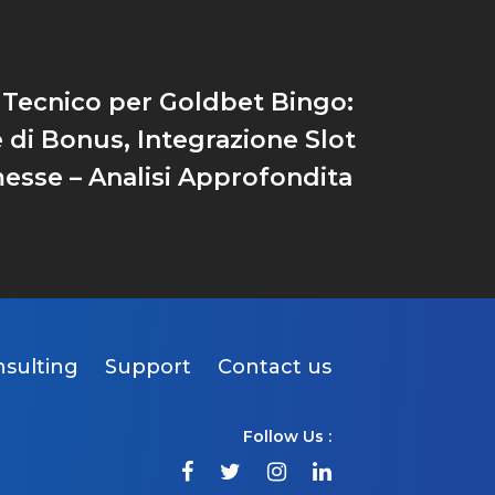
Tecnico per Goldbet Bingo:
e di Bonus, Integrazione Slot
sse – Analisi Approfondita
sulting
Support
Contact us
Follow Us :