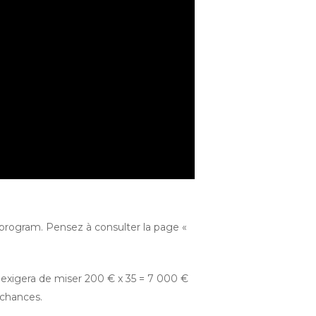
 program. Pensez à consulter la page «
exigera de miser 200 € x 35 = 7 000 €
 chances.