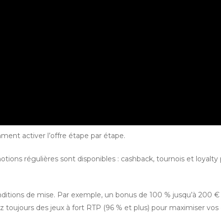
ent activer l’offre étape par étape.
ions régulières sont disponibles : cashback, tournois et loyalty
ditions de mise. Par exemple, un bonus de 100 % jusqu’à 200 € 
isez toujours des jeux à fort RTP (96 % et plus) pour maximiser vos