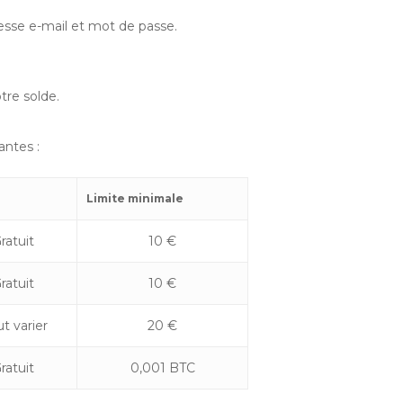
esse e-mail et mot de passe.
tre solde.
antes :
Limite minimale
ratuit
10 €
ratuit
10 €
t varier
20 €
ratuit
0,001 BTC