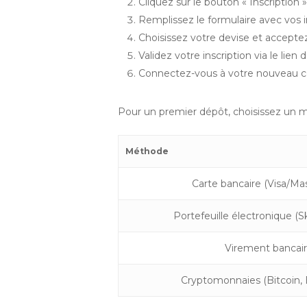
Cliquez sur le bouton « Inscription »
Remplissez le formulaire avec vos 
Choisissez votre devise et acceptez 
Validez votre inscription via le lie
Connectez-vous à votre nouveau co
Pour un premier dépôt, choisissez un mo
Méthode
Carte bancaire (Visa/Ma
Portefeuille électronique (Skr
Virement bancai
Cryptomonnaies (Bitcoin,