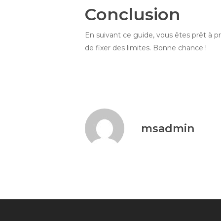
Conclusion
En suivant ce guide, vous êtes prêt à p
de fixer des limites. Bonne chance !
msadmin