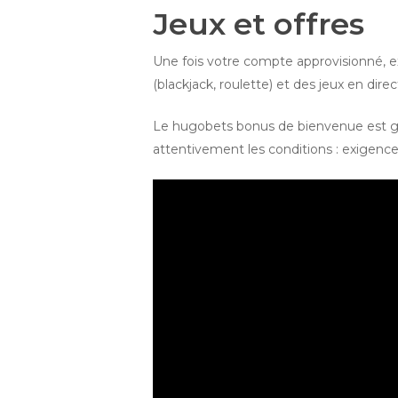
Jeux et offres
Une fois votre compte approvisionné, e
(blackjack, roulette) et des jeux en dir
Le hugobets bonus de bienvenue est gé
attentivement les conditions : exigences