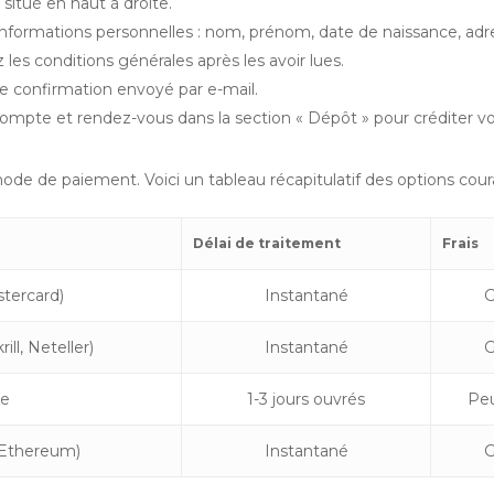
 situé en haut à droite.
informations personnelles : nom, prénom, date de naissance, adr
les conditions générales après les avoir lues.
n de confirmation envoyé par e-mail.
mpte et rendez-vous dans la section « Dépôt » pour créditer vo
de de paiement. Voici un tableau récapitulatif des options cour
Délai de traitement
Frais
stercard)
Instantané
G
ill, Neteller)
Instantané
G
re
1-3 jours ouvrés
Peu
 Ethereum)
Instantané
G