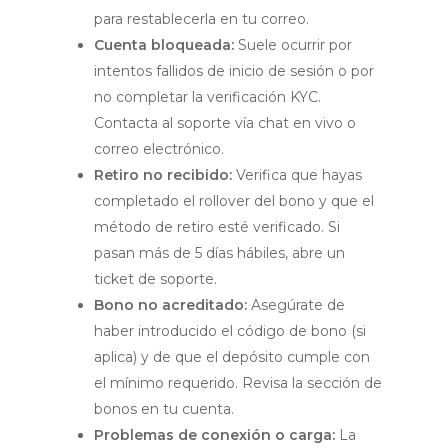
para restablecerla en tu correo.
Cuenta bloqueada:
Suele ocurrir por
intentos fallidos de inicio de sesión o por
no completar la verificación KYC.
Contacta al soporte vía chat en vivo o
correo electrónico.
Retiro no recibido:
Verifica que hayas
completado el rollover del bono y que el
método de retiro esté verificado. Si
pasan más de 5 días hábiles, abre un
ticket de soporte.
Bono no acreditado:
Asegúrate de
haber introducido el código de bono (si
aplica) y de que el depósito cumple con
el mínimo requerido. Revisa la sección de
bonos en tu cuenta.
Problemas de conexión o carga:
La