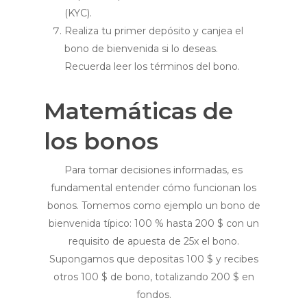
(KYC).
Realiza tu primer depósito y canjea el
bono de bienvenida si lo deseas.
Recuerda leer los términos del bono.
Matemáticas de
los bonos
Para tomar decisiones informadas, es
fundamental entender cómo funcionan los
bonos. Tomemos como ejemplo un bono de
bienvenida típico: 100 % hasta 200 $ con un
requisito de apuesta de 25x el bono.
Supongamos que depositas 100 $ y recibes
otros 100 $ de bono, totalizando 200 $ en
fondos.