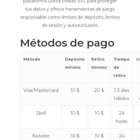
plataforma utiliza cifrado SSL para proteger
tus datos y ofrece herramientas de juego
responsable como límites de depósito, límites
de sesión y autoexclusión.
Métodos de pago
Método
Depósito
Retiro
Tiempo
C
mínimo
mínimo
de
retiro
Visa/Mastercard
10 $
20 $
1-3 días
hábiles
Skrill
10 $
10 $
24
horas
Neteller
10 $
10 $
24