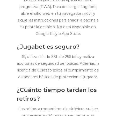
La app Jugabet es una aplicación web
progresiva (PWA). Para descargar Jugabet,
abre el sitio web en tu navegador móvil y
sigue las instrucciones para añadir la página a
tu pantalla de inicio. No está disponible en
Google Play o App Store.
¿Jugabet es seguro?
Sí, utiliza cifrado SSL de 256 bits y realiza
auditorías de seguridad periódicas. Además, la
licencia de Curazao exige el cumplimiento de
estándares básicos de protección al jugador.
¿Cuánto tiempo tardan los
retiros?
Los retiros a monederos electrónicos suelen
procesarse en 24 horas, mientras que las