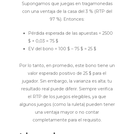
Supongamos que juegas en tragamonedas
con una ventaja de la casa del 3 % (RTP del
97 %). Entonces:
Pérdida esperada de las apuestas = 2500
$ × 0,03 = 75 $
EV del bono = 100 $ – 75 $ = 25 $
Por lo tanto, en promedio, este bono tiene un
valor esperado positivo de 25 $ para el
jugador. Sin embargo, la varianza es alta; tu
resultado real puede diferir. Siempre verifica
el RTP de los juegos elegibles, ya que
algunos juegos (como la ruleta) pueden tener
una ventaja mayor o no contar
completamente para el requisito.