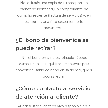
Necesitarás una copia de tu pasaporte o
carnet de identidad, un comprobante de
domicilio reciente (factura de servicios) y, en
ocasiones, una foto sosteniendo tu
documento.
¿El bono de bienvenida se
puede retirar?
No, el bono en sí no es retirable. Debes
cumplir con los requisitos de apuesta para
convertir el saldo de bono en saldo real, que sí
podrás retirar.
¿Cómo contacto al servicio
de atención al cliente?
Puedes usar el chat en vivo disponible en la