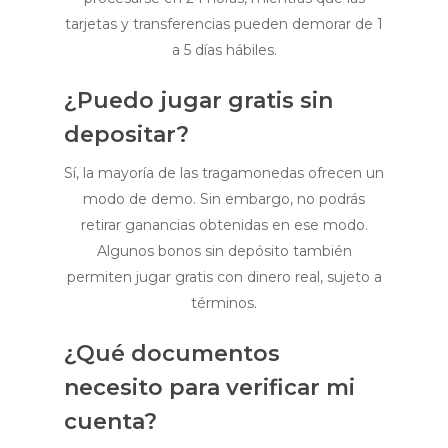
tarjetas y transferencias pueden demorar de 1
a 5 días hábiles.
¿Puedo jugar gratis sin
depositar?
Sí, la mayoría de las tragamonedas ofrecen un
modo de demo. Sin embargo, no podrás
retirar ganancias obtenidas en ese modo.
Algunos bonos sin depósito también
permiten jugar gratis con dinero real, sujeto a
términos.
¿Qué documentos
necesito para verificar mi
cuenta?