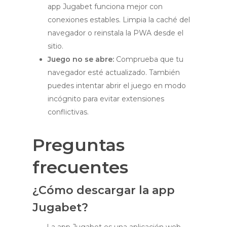
app Jugabet funciona mejor con
conexiones estables. Limpia la caché del
navegador o reinstala la PWA desde el
sitio.
Juego no se abre:
Comprueba que tu
navegador esté actualizado. También
puedes intentar abrir el juego en modo
incógnito para evitar extensiones
conflictivas.
Preguntas
frecuentes
¿Cómo descargar la app
Jugabet?