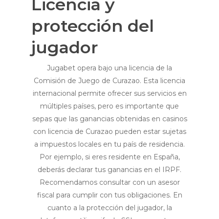
Licencia y
protección del
jugador
Jugabet opera bajo una licencia de la
Comisión de Juego de Curazao. Esta licencia
internacional permite ofrecer sus servicios en
múltiples países, pero es importante que
sepas que las ganancias obtenidas en casinos
con licencia de Curazao pueden estar sujetas
a impuestos locales en tu país de residencia.
Por ejemplo, si eres residente en España,
deberás declarar tus ganancias en el IRPF.
Recomendamos consultar con un asesor
fiscal para cumplir con tus obligaciones. En
cuanto a la protección del jugador, la