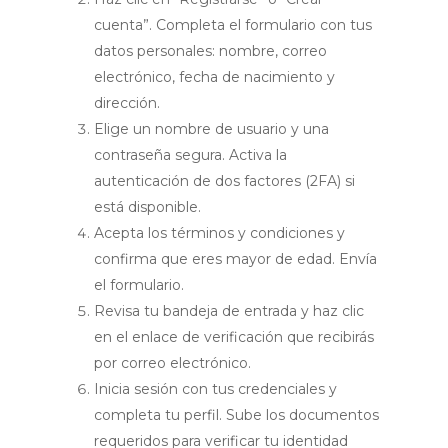
cuenta”. Completa el formulario con tus
datos personales: nombre, correo
electrónico, fecha de nacimiento y
dirección.
Elige un nombre de usuario y una
contraseña segura. Activa la
autenticación de dos factores (2FA) si
está disponible.
Acepta los términos y condiciones y
confirma que eres mayor de edad. Envía
el formulario.
Revisa tu bandeja de entrada y haz clic
en el enlace de verificación que recibirás
por correo electrónico.
Inicia sesión con tus credenciales y
completa tu perfil. Sube los documentos
requeridos para verificar tu identidad