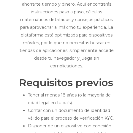
ahorrarte tiempo y dinero. Aquí encontrarás
instrucciones paso a paso, cálculos
matemáticos detallados y consejos prácticos
para aprovechar al máximo tu experiencia. La
plataforma está optimizada para dispositivos
móviles, por lo que no necesitas buscar en
tiendas de aplicaciones: simplemente accede
desde tu navegador y juega sin
complicaciones.
Requisitos previos
Tener al menos 18 años (o la mayoría de
edad legal en tu país).
Contar con un documento de identidad
válido para el proceso de verificación KYC.
Disponer de un dispositivo con conexión