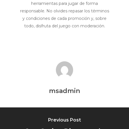
herramientas para jugar de forma
responsable. No olvides repasar los términos
y condiciones de cada promoción y, sobre
todo, disfruta del juego con moderación.
msadmin
Previous Post