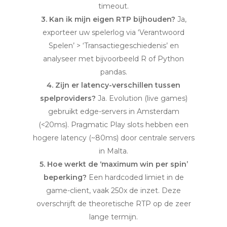
timeout.
3. Kan ik mijn eigen RTP bijhouden?
Ja,
exporteer uw spelerlog via ‘Verantwoord
Spelen’ > ‘Transactiegeschiedenis’ en
analyseer met bijvoorbeeld R of Python
pandas.
4. Zijn er latency-verschillen tussen
spelproviders?
Ja. Evolution (live games)
gebruikt edge-servers in Amsterdam
(<20ms). Pragmatic Play slots hebben een
hogere latency (~80ms) door centrale servers
in Malta.
5. Hoe werkt de ‘maximum win per spin’
beperking?
Een hardcoded limiet in de
game-client, vaak 250x de inzet. Deze
overschrijft de theoretische RTP op de zeer
lange termijn.