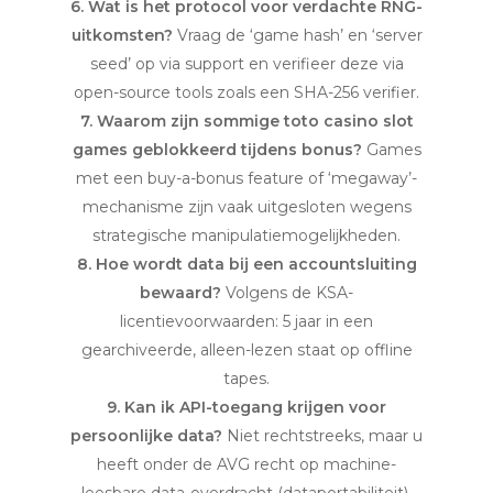
6. Wat is het protocol voor verdachte RNG-
uitkomsten?
Vraag de ‘game hash’ en ‘server
seed’ op via support en verifieer deze via
open-source tools zoals een SHA-256 verifier.
7. Waarom zijn sommige toto casino slot
games geblokkeerd tijdens bonus?
Games
met een buy-a-bonus feature of ‘megaway’-
mechanisme zijn vaak uitgesloten wegens
strategische manipulatiemogelijkheden.
8. Hoe wordt data bij een accountsluiting
bewaard?
Volgens de KSA-
licentievoorwaarden: 5 jaar in een
gearchiveerde, alleen-lezen staat op offline
tapes.
9. Kan ik API-toegang krijgen voor
persoonlijke data?
Niet rechtstreeks, maar u
heeft onder de AVG recht op machine-