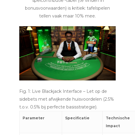
‘spelcontributie’-tabel (te vinden in
bonusvoorwaarden) is kritiek: tafelspelen
tellen vaak maar 10% mee.
Fig. 1: Live Blackjack Interface – Let op de
sidebets met afwijkende huisvoordelen (2.5%
t.o.v. 0.5% bij perfecte basisstrategie).
Parameter
Specificatie
Technische
Impact