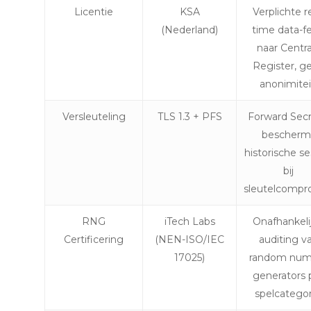
Licentie
KSA
Verplichte re
(Nederland)
time data-f
naar Centra
Register, g
anonimitei
Versleuteling
TLS 1.3 + PFS
Forward Sec
bescherm
historische se
bij
sleutelcompr
RNG
iTech Labs
Onafhankeli
Certificering
(NEN-ISO/IEC
auditing v
17025)
random num
generators 
spelcategor