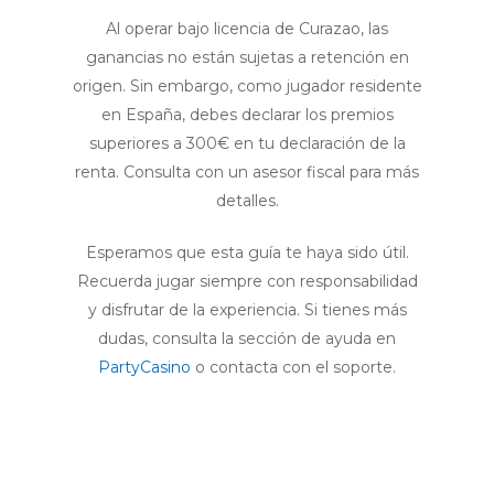
Al operar bajo licencia de Curazao, las
ganancias no están sujetas a retención en
origen. Sin embargo, como jugador residente
en España, debes declarar los premios
superiores a 300€ en tu declaración de la
renta. Consulta con un asesor fiscal para más
detalles.
Esperamos que esta guía te haya sido útil.
Recuerda jugar siempre con responsabilidad
y disfrutar de la experiencia. Si tienes más
dudas, consulta la sección de ayuda en
PartyCasino
o contacta con el soporte.