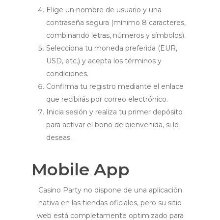
Elige un nombre de usuario y una
contraseña segura (mínimo 8 caracteres,
combinando letras, números y símbolos).
Selecciona tu moneda preferida (EUR,
USD, etc.) y acepta los términos y
condiciones.
Confirma tu registro mediante el enlace
que recibirás por correo electrónico.
Inicia sesión y realiza tu primer depósito
para activar el bono de bienvenida, si lo
deseas.
Mobile App
Casino Party no dispone de una aplicación
nativa en las tiendas oficiales, pero su sitio
web está completamente optimizado para