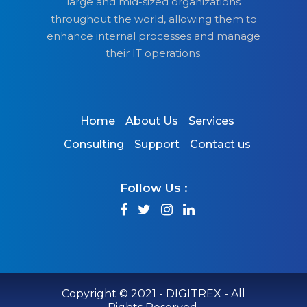
large and mid-sized organizations
throughout the world, allowing them to
enhance internal processes and manage
their IT operations.
Home
About Us
Services
Consulting
Support
Contact us
Follow Us :
Copyright © 2021 - DIGITREX - All