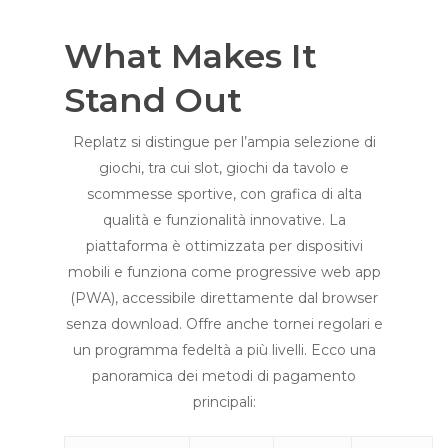
What Makes It
Stand Out
Replatz si distingue per l’ampia selezione di
giochi, tra cui slot, giochi da tavolo e
scommesse sportive, con grafica di alta
qualità e funzionalità innovative. La
piattaforma è ottimizzata per dispositivi
mobili e funziona come progressive web app
(PWA), accessibile direttamente dal browser
senza download. Offre anche tornei regolari e
un programma fedeltà a più livelli. Ecco una
panoramica dei metodi di pagamento
principali: