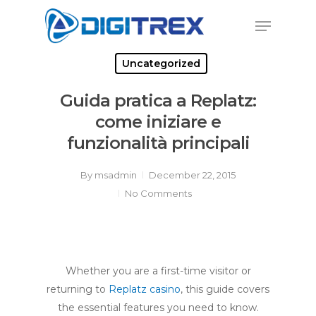
Skip
Menu
to
Close
main
Menu
content
Uncategorized
Guida pratica a Replatz:
come iniziare e
funzionalità principali
By
msadmin
December 22, 2015
No Comments
Whether you are a first-time visitor or
returning to
Replatz casino
, this guide covers
the essential features you need to know.