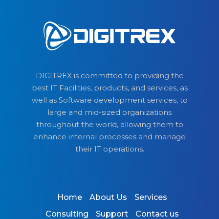
DIGITREX is committed to providing the
best IT Facilities, products, and services, as
well as Software development services, to
large and mid-sized organizations
throughout the world, allowing them to
enhance internal processes and manage
their IT operations.
Home
About Us
Services
Consulting
Support
Contact us