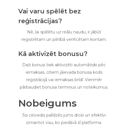
Vai varu spēlēt bez
reģistrācijas?
Nē, lai spēlētu uz reālu naudu, ir jābūt
reģistrētam un pilnībā verificētam kontam.
Kā aktivizēt bonusu?
Daži bonusi tiek aktivizēti automātiski pēc
iemaksas, citiem jāievada bonusa kods
reģistrācijā vai iemaksas brīdī. Vienmēr
pārbaudiet bonusa termiņus un noteikumus.
Nobeigums
Šis ceļvedis palīdzēs jums droši un efektīvi
izmantot visu, ko piedāvā šī platforma.