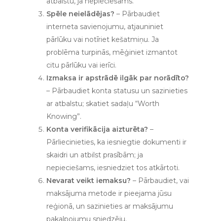
atbalstu, ja nepieciešams.
Spēle neielādējas?
– Pārbaudiet
interneta savienojumu, atjauniniet
pārlūku vai notīriet kešatmiņu. Ja
problēma turpinās, mēģiniet izmantot
citu pārlūku vai ierīci.
Izmaksa ir apstrādē ilgāk par norādīto?
– Pārbaudiet konta statusu un sazinieties
ar atbalstu; skatiet sadaļu “Worth
Knowing”.
Konta verifikācija aizturēta?
–
Pārliecinieties, ka iesniegtie dokumenti ir
skaidri un atbilst prasībām; ja
nepieciešams, iesniedziet tos atkārtoti.
Nevarat veikt iemaksu?
– Pārbaudiet, vai
maksājuma metode ir pieejama jūsu
reģionā, un sazinieties ar maksājumu
pakalpojumu sniedzēju.