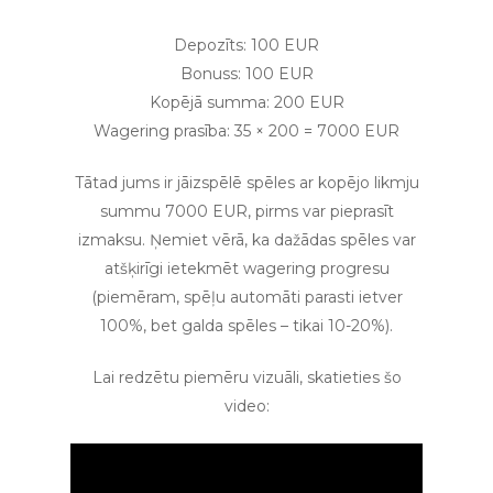
Depozīts: 100 EUR
Bonuss: 100 EUR
Kopējā summa: 200 EUR
Wagering prasība: 35 × 200 = 7000 EUR
Tātad jums ir jāizspēlē spēles ar kopējo likmju
summu 7000 EUR, pirms var pieprasīt
izmaksu. Ņemiet vērā, ka dažādas spēles var
atšķirīgi ietekmēt wagering progresu
(piemēram, spēļu automāti parasti ietver
100%, bet galda spēles – tikai 10-20%).
Lai redzētu piemēru vizuāli, skatieties šo
video: