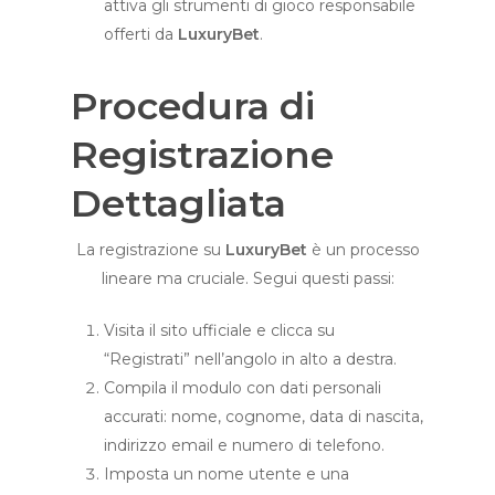
attiva gli strumenti di gioco responsabile
offerti da
LuxuryBet
.
Procedura di
Registrazione
Dettagliata
La registrazione su
LuxuryBet
è un processo
lineare ma cruciale. Segui questi passi:
Visita il sito ufficiale e clicca su
“Registrati” nell’angolo in alto a destra.
Compila il modulo con dati personali
accurati: nome, cognome, data di nascita,
indirizzo email e numero di telefono.
Imposta un nome utente e una