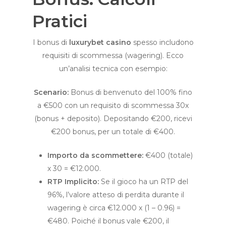
Pratici
I bonus di
luxurybet casino
spesso includono
requisiti di scommessa (wagering). Ecco
un’analisi tecnica con esempio:
Scenario:
Bonus di benvenuto del 100% fino
a €500 con un requisito di scommessa 30x
(bonus + deposito). Depositando €200, ricevi
€200 bonus, per un totale di €400.
Importo da scommettere:
€400 (totale)
x 30 = €12.000.
RTP Implicito:
Se il gioco ha un RTP del
96%, l’valore atteso di perdita durante il
wagering è circa €12.000 x (1 – 0.96) =
€480. Poiché il bonus vale €200, il