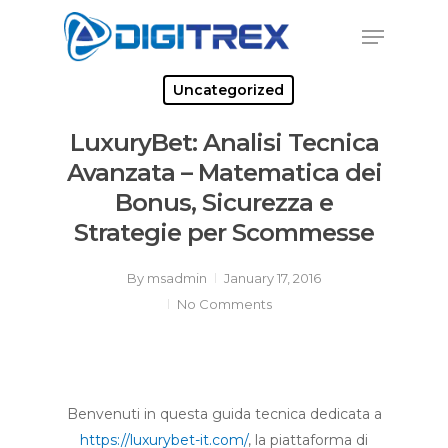
Skip
Menu
to
Close
main
Menu
content
Uncategorized
LuxuryBet: Analisi Tecnica
Avanzata – Matematica dei
Bonus, Sicurezza e
Strategie per Scommesse
By
msadmin
January 17, 2016
No Comments
Benvenuti in questa guida tecnica dedicata a
https://luxurybet-it.com/
, la piattaforma di