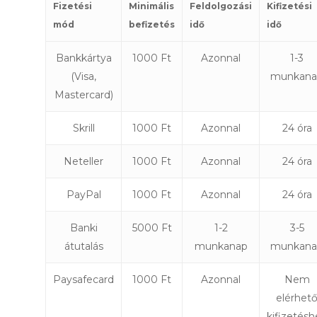
Fizetési
Minimális
Feldolgozási
Kifizetési
mód
befizetés
idő
idő
Bankkártya
1000 Ft
Azonnal
1-3
(Visa,
munkana
Mastercard)
Skrill
1000 Ft
Azonnal
24 óra
Neteller
1000 Ft
Azonnal
24 óra
PayPal
1000 Ft
Azonnal
24 óra
Banki
5000 Ft
1-2
3-5
átutalás
munkanap
munkana
Paysafecard
1000 Ft
Azonnal
Nem
elérhet
kifizetésh