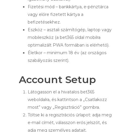
Fizetési mód – bankkártya, e-pénztárca
vagy előre fizetett kártya a
befizetésekhez.
Eszköz – asztali számítógép, laptop vagy
mobileszköz (a bet365 oldal mobilra
optimalizált PWA formában is elérhető).
Életkor – minimum 18 év (az országos
szabályozás szerint).
Account Setup
Látogasson el a hivatalos bet365
weboldalra, és kattintson a „Csatlakozz
most” vagy „Regisztráció” gombra.
Töltse ki a regisztrációs űrlapot: adja meg
e-mail címét, válasszon erős jelszót, és
adja meg személyes adatait.