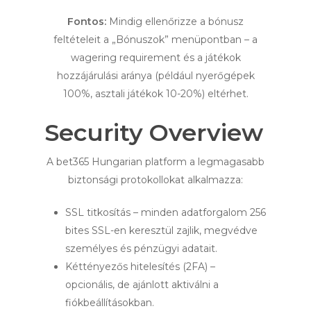
Fontos:
Mindig ellenőrizze a bónusz
feltételeit a „Bónuszok” menüpontban – a
wagering requirement és a játékok
hozzájárulási aránya (például nyerőgépek
100%, asztali játékok 10-20%) eltérhet.
Security Overview
A bet365 Hungarian platform a legmagasabb
biztonsági protokollokat alkalmazza:
SSL titkosítás – minden adatforgalom 256
bites SSL-en keresztül zajlik, megvédve
személyes és pénzügyi adatait.
Kéttényezős hitelesítés (2FA) –
opcionális, de ajánlott aktiválni a
fiókbeállításokban.