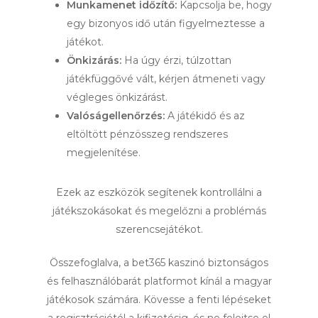
Munkamenet időzítő:
Kapcsolja be, hogy
egy bizonyos idő után figyelmeztesse a
játékot.
Önkizárás:
Ha úgy érzi, túlzottan
játékfüggővé vált, kérjen átmeneti vagy
végleges önkizárást.
Valóságellenőrzés:
A játékidő és az
eltöltött pénzösszeg rendszeres
megjelenítése.
Ezek az eszközök segítenek kontrollálni a
játékszokásokat és megelőzni a problémás
szerencsejátékot.
Összefoglalva, a bet365 kaszinó biztonságos
és felhasználóbarát platformot kínál a magyar
játékosok számára. Kövesse a fenti lépéseket