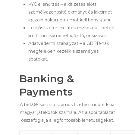
KYC ellenőrzés – a kifizetés előtt
személyazonosító okmányt és lakcímet
igazoló dokumentumot kell benyújtani.
Felelős szerencsejáték eszközök – betéti
limit, munkamenet időzítő, önkizárás.
Adatvédelmi szabályzat – a GDPR-nak
megfelelően kezelik a személyes
adatokat.
Banking &
Payments
A bet365 kaszinó számos fizetési módot kínál
magyar játékosok számára. Az alábbi táblázat
összefoglalja a legfontosabb lehetőségeket.