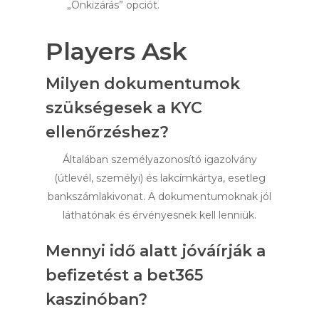
„Önkizárás” opciót.
Players Ask
Milyen dokumentumok
szükségesek a KYC
ellenőrzéshez?
Általában személyazonosító igazolvány
(útlevél, személyi) és lakcímkártya, esetleg
bankszámlakivonat. A dokumentumoknak jól
láthatónak és érvényesnek kell lenniük.
Mennyi idő alatt jóváírják a
befizetést a bet365
kaszinóban?