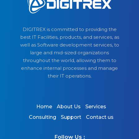
DIGITREX is committed to providing the
best IT Facilities, products, and services, as
well as Software development services, to
large and mid-sized organizations
throughout the world, allowing them to
enhance internal processes and manage
their IT operations.
Home
About Us
Services
Consulting
Support
Contact us
Follow Us :