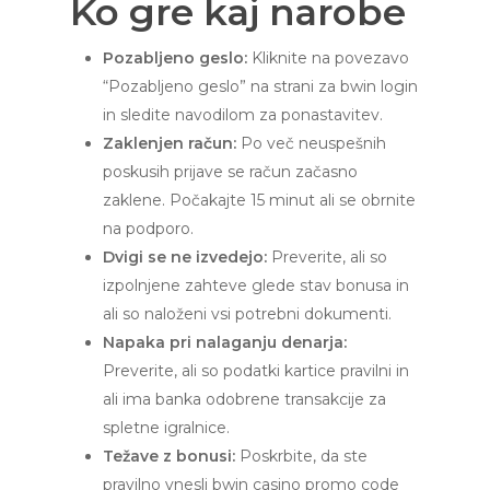
Ko gre kaj narobe
Pozabljeno geslo:
Kliknite na povezavo
“Pozabljeno geslo” na strani za bwin login
in sledite navodilom za ponastavitev.
Zaklenjen račun:
Po več neuspešnih
poskusih prijave se račun začasno
zaklene. Počakajte 15 minut ali se obrnite
na podporo.
Dvigi se ne izvedejo:
Preverite, ali so
izpolnjene zahteve glede stav bonusa in
ali so naloženi vsi potrebni dokumenti.
Napaka pri nalaganju denarja:
Preverite, ali so podatki kartice pravilni in
ali ima banka odobrene transakcije za
spletne igralnice.
Težave z bonusi:
Poskrbite, da ste
pravilno vnesli bwin casino promo code