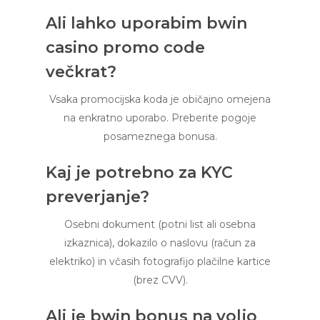
Ali lahko uporabim bwin
casino promo code
večkrat?
Vsaka promocijska koda je običajno omejena
na enkratno uporabo. Preberite pogoje
posameznega bonusa.
Kaj je potrebno za KYC
preverjanje?
Osebni dokument (potni list ali osebna
izkaznica), dokazilo o naslovu (račun za
elektriko) in včasih fotografijo plačilne kartice
(brez CVV).
Ali je bwin bonus na voljo