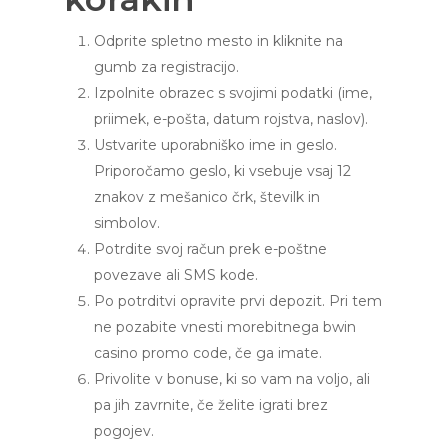
Odprite spletno mesto in kliknite na
gumb za registracijo.
Izpolnite obrazec s svojimi podatki (ime,
priimek, e-pošta, datum rojstva, naslov).
Ustvarite uporabniško ime in geslo.
Priporočamo geslo, ki vsebuje vsaj 12
znakov z mešanico črk, številk in
simbolov.
Potrdite svoj račun prek e-poštne
povezave ali SMS kode.
Po potrditvi opravite prvi depozit. Pri tem
ne pozabite vnesti morebitnega bwin
casino promo code, če ga imate.
Privolite v bonuse, ki so vam na voljo, ali
pa jih zavrnite, če želite igrati brez
pogojev.