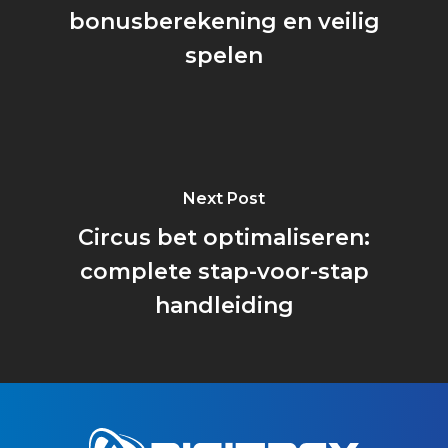
bonusberekening en veilig
spelen
Next Post
Circus bet optimaliseren:
complete stap-voor-stap
handleiding