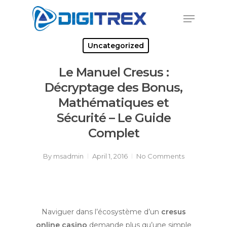
Skip
Menu
to
Close
main
Menu
content
Uncategorized
Le Manuel Cresus :
Décryptage des Bonus,
Mathématiques et
Sécurité – Le Guide
Complet
By
msadmin
April 1, 2016
No Comments
Naviguer dans l’écosystème d’un
cresus
online casino
demande plus qu’une simple