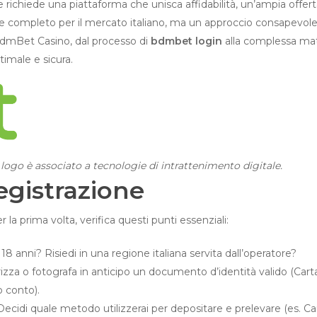
richiede una piattaforma che unisca affidabilità, un’ampia offerta
e completo per il mercato italiano, ma un approccio consapevol
BdmBet Casino, dal processo di
bdmbet login
alla complessa ma
imale e sicura.
ogo è associato a tecnologie di intrattenimento digitale.
egistrazione
r la prima volta, verifica questi punti essenziali:
8 anni? Risiedi in una regione italiana servita dall’operatore?
zza o fotografa in anticipo un documento d’identità valido (Carta
o conto).
ecidi quale metodo utilizzerai per depositare e prelevare (es. Cart