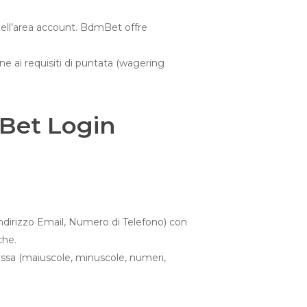
 nell’area account. BdmBet offre
ne ai requisiti di puntata (wagering
mBet Login
ndirizzo Email, Numero di Telefono) con
che.
ssa (maiuscole, minuscole, numeri,