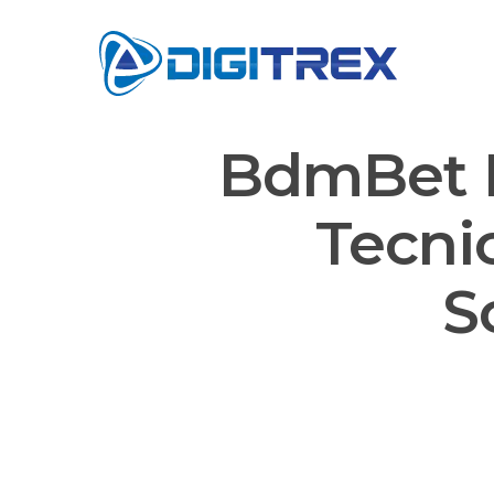
Skip
to
main
content
BdmBet M
Tecnic
S