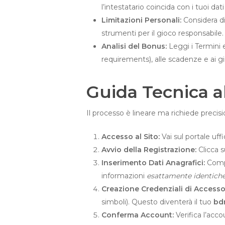
l’intestatario coincida con i tuoi dati
Limitazioni Personali:
Considera di
strumenti per il gioco responsabile.
Analisi del Bonus:
Leggi i Termini e
requirements), alle scadenze e ai gi
Guida Tecnica a
Il processo è lineare ma richiede precisi
Accesso al Sito:
Vai sul portale uff
Avvio della Registrazione:
Clicca s
Inserimento Dati Anagrafici:
Compi
informazioni
esattamente identich
Creazione Credenziali di Accesso
simboli). Questo diventerà il tuo
bd
Conferma Account:
Verifica l’acc