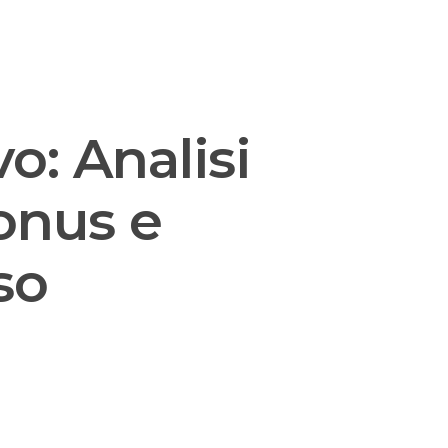
nsulting
Support
Contact us
: Analisi
Bonus e
so