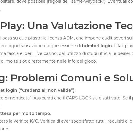
positare, dove possibile (regola del “same-wayback”). Eventuali 
.
r Play: Una Valutazione Te
i basa su due pilastri: la licenza ADM, che impone audit severi su
gere ogni transazione e ogni sessione di
bdmbet login
. Il fair p
ima fascia e, per il live casino, dall’utilizzo di studi ufficiali e deal
) di molte slot direttamente nelle info del gioco.
g: Problemi Comuni e Solu
t login
(“Credenziali non valide”).
 dimenticata”. Assicurati che il CAPS LOCK sia disattivato. Se il 
.
 attesa per molto tempo.
to la verifica KYC. Verifica di aver soddisfatto tutti i requisiti di
ione.