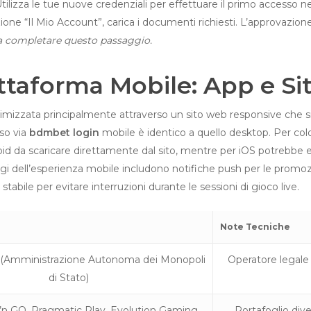
tilizza le tue nuove credenziali per effettuare il primo accesso nell
ione “Il Mio Account”, carica i documenti richiesti. L’approvazion
a completare questo passaggio.
iattaforma Mobile: App e S
mizzata principalmente attraverso un sito web responsive che si 
sso via
bdmbet login
mobile è identico a quello desktop. Per col
oid da scaricare direttamente dal sito, mentre per iOS potrebbe 
i dell’esperienza mobile includono notifiche push per le promozio
tabile per evitare interruzioni durante le sessioni di gioco live.
Note Tecniche
(Amministrazione Autonoma dei Monopoli
Operatore legale s
di Stato)
’n GO, Pragmatic Play, Evolution Gaming,
Portafoglio div