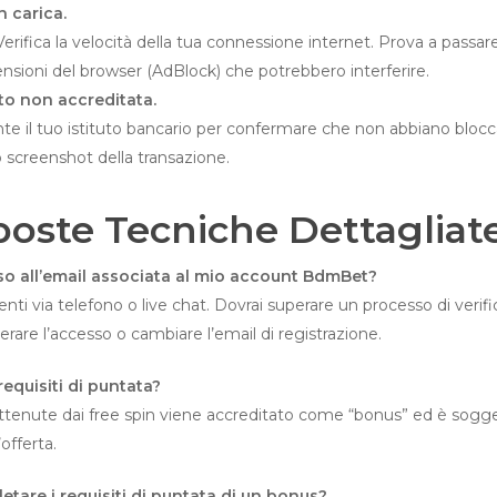
n carica.
Verifica la velocità della tua connessione internet. Prova a passar
stensioni del browser (AdBlock) che potrebbero interferire.
to non accreditata.
il tuo istituto bancario per confermare che non abbiano blocc
 screenshot della transazione.
poste Tecniche Dettagliat
sso all’email associata al mio account BdmBet?
nti via telefono o live chat. Dovrai superare un processo di verifi
erare l’accesso o cambiare l’email di registrazione.
requisiti di puntata?
 ottenute dai free spin viene accreditato come “bonus” ed è soggett
offerta.
etare i requisiti di puntata di un bonus?