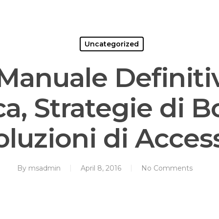
Home
About Us
Services
Co
Uncategorized
anuale Definitivo
a, Strategie di 
oluzioni di Acces
By
msadmin
April 8, 2016
No Comments