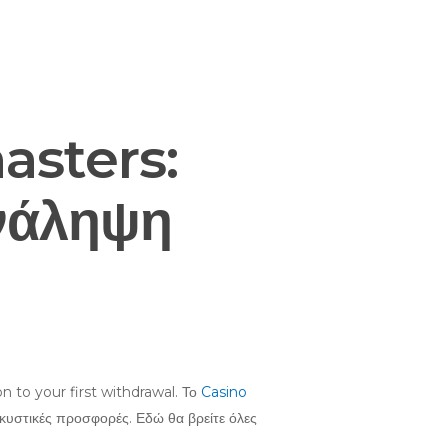
nsulting
Support
Contact us
asters:
ανάληψη
on to your first withdrawal. Το
Casino
λκυστικές προσφορές. Εδώ θα βρείτε όλες