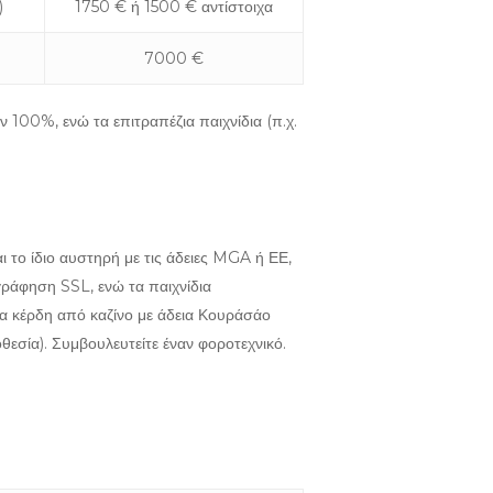
)
1750 € ή 1500 € αντίστοιχα
7000 €
 100%, ενώ τα επιτραπέζια παιχνίδια (π.χ.
 το ίδιο αυστηρή με τις άδειες MGA ή ΕΕ,
γράφηση SSL, ενώ τα παιχνίδια
τα κέρδη από καζίνο με άδεια Κουράσάο
θεσία). Συμβουλευτείτε έναν φοροτεχνικό.