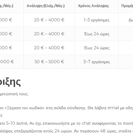
χ./Μέγ.)
Ανάληψη (Ελάχ./Μέγ.)
Χρόνος Ανάληψης
Προμήθ
5000 €
20 € – 4000 €
1–3 εργάσιμες
Δω
5000 €
20 € – 4000 €
Έως 24 ώρες
5000 €
20 € – 4000 €
Έως 24 ώρες
0000 €
50 € – 5000 €
3–7 εργάσιμες
ιξης
ιμετώπισή τους:
το «Ξέχασα τον κωδικό» στη σελίδα σύνδεσης. Θα λάβετε email με οδηγ
t.
τε 5–10 λεπτά. Αν όχι, επικοινωνήστε με το chat αναφέροντας το ποσό
λήψεις επεξεργάζονται εντός 24 ωρών. Αν περάσουν 48 ώρες, στείλτε 