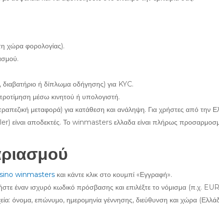
τη χώρα φορολογίας).
ασμού.
.
διαβατήριο ή δίπλωμα οδήγησης) για KYC.
προτίμηση μέσω κινητού ή υπολογιστή.
απεζική μεταφορά) για κατάθεση και ανάληψη. Για χρήστες από την Ελλ
teller) είναι αποδεκτές. Το winmasters ελλαδα είναι πλήρως προσαρμοσμ
αριασμού
sino winmasters
και κάντε κλικ στο κουμπί «Εγγραφή».
τε έναν ισχυρό κωδικό πρόσβασης και επιλέξτε το νόμισμα (π.χ. EUR
α: όνομα, επώνυμο, ημερομηνία γέννησης, διεύθυνση και χώρα (Ελλάδ