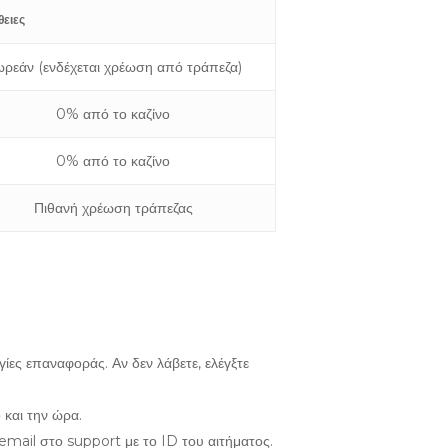
ειες
ρεάν (ενδέχεται χρέωση από τράπεζα)
0% από το καζίνο
0% από το καζίνο
Πιθανή χρέωση τράπεζας
ίες επαναφοράς. Αν δεν λάβετε, ελέγξτε
 και την ώρα.
email στο support με το ID του αιτήματος.