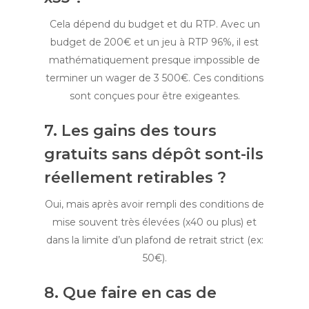
Cela dépend du budget et du RTP. Avec un
budget de 200€ et un jeu à RTP 96%, il est
mathématiquement presque impossible de
terminer un wager de 3 500€. Ces conditions
sont conçues pour être exigeantes.
7. Les gains des tours
gratuits sans dépôt sont-ils
réellement retirables ?
Oui, mais après avoir rempli des conditions de
mise souvent très élevées (x40 ou plus) et
dans la limite d’un plafond de retrait strict (ex:
50€).
8. Que faire en cas de