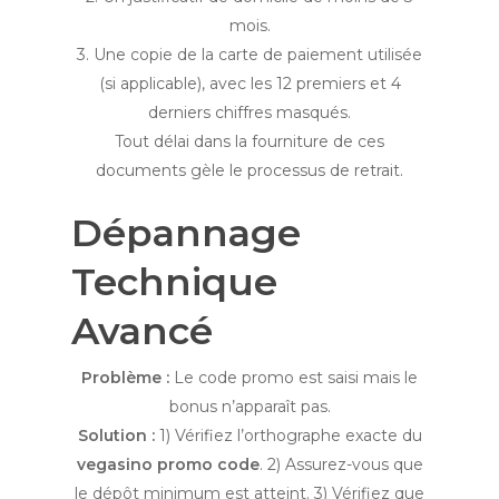
mois.
3. Une copie de la carte de paiement utilisée
(si applicable), avec les 12 premiers et 4
derniers chiffres masqués.
Tout délai dans la fourniture de ces
documents gèle le processus de retrait.
Dépannage
Technique
Avancé
Problème :
Le code promo est saisi mais le
bonus n’apparaît pas.
Solution :
1) Vérifiez l’orthographe exacte du
vegasino promo code
. 2) Assurez-vous que
le dépôt minimum est atteint. 3) Vérifiez que