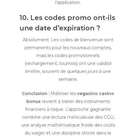
l’application.
10. Les codes promo ont-ils
une date d’expiration ?
Absolument. Les codes de bienvenue sont
permanents pour les nouveaux comptes,
mais les codes promotionnels
(rechargement, tournois) ont une validité
limitée, souvent de quelques jours à une
semaine.
Conclusion :
Maîtriser les
vegasino casino
bonus
revient à traiter des instruments
financiers à risque. L’approche gagnante
combine une lecture méticuleuse des CGU,
une analyse mathématique froide des coûts
du wager et une discipline stricte dans le