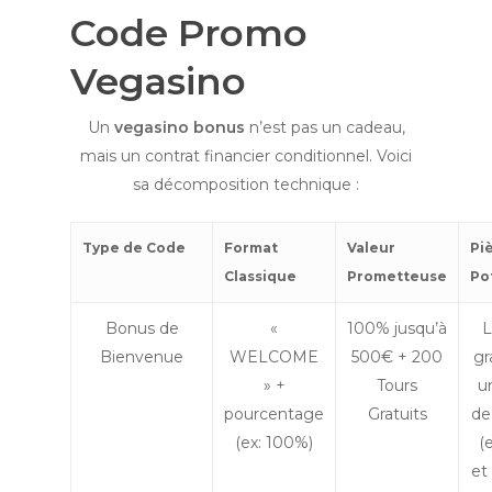
Code Promo
Vegasino
Un
vegasino bonus
n’est pas un cadeau,
mais un contrat financier conditionnel. Voici
sa décomposition technique :
Type de Code
Format
Valeur
Pi
Classique
Prometteuse
Po
Bonus de
«
100% jusqu’à
L
Bienvenue
WELCOME
500€ + 200
gr
» +
Tours
u
pourcentage
Gratuits
de
(ex: 100%)
(
et