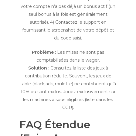
votre compte n’a pas déjà un bonus actif (un
seul bonus à la fois est généralement
autorisé). 4) Contactez le support en
fournissant le screenshot de votre dépôt et
du code saisi.
Problème :
Les mises ne sont pas
comptabilisées dans le wager.
Solution :
Consultez la liste des jeux à
contribution réduite. Souvent, les jeux de
table (blackjack, roulette) ne contribuent qu’à
10% ou sont exclus. Jouez exclusivement sur
les machines à sous éligibles (liste dans les
CGU).
FAQ Étendue