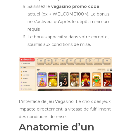
Saisissez le
vegasino promo code
actuel (ex: « WELCOME100 »). Le bonus
ne s’activera qu’après le dépôt minimum
requis.
Le bonus apparaîtra dans votre compte,
soumis aux conditions de mise.
L’interface de jeu Vegasino. Le choix des jeux
impacte directement la vitesse de fulfillment
des conditions de mise.
Anatomie d’un