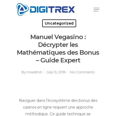
Skip
Menu
to
Close
main
Menu
content
Uncategorized
Manuel Vegasino :
Décrypter les
Mathématiques des Bonus
– Guide Expert
By
msadmin
July 13, 2016
No Comments
Naviguer dans l’écosystème des bonus des
casinos en ligne requiert une approche
méthodique. Ce guide technique se