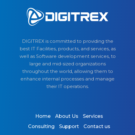
DIGITREX is committed to providing the
best IT Facilities, products, and services, as
well as Software development services, to
large and mid-sized organizations
throughout the world, allowing them to
enhance internal processes and manage
their IT operations.
Home
About Us
Services
Consulting
Support
Contact us