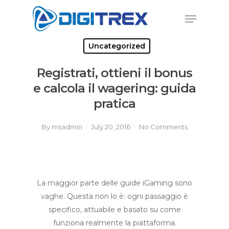
Skip
Menu
to
Close
main
Menu
content
Uncategorized
Registrati, ottieni il bonus
e calcola il wagering: guida
pratica
By
msadmin
July 20, 2016
No Comments
La maggior parte delle guide iGaming sono
vaghe. Questa non lo è: ogni passaggio è
specifico, attuabile e basato su come
funziona realmente la piattaforma.