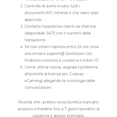
Controlla di avere inviato tutti i
documenti KYC richiesti e che siano stati
approvati.
Contatta l’assistenza clienti via chat live
(disponibile 24/7) con il numero della
transazione.
Se non ottieni risposta entro 24 ore, invia
una email a support@ (sostituisci con
l’indirizzo corretto) e conserva il ticket ID.
Come ultima risorsa, segnala il problema
all’autorità di licenza (es. Curacao
eGaming) allegando la cronologia delle
comunicazioni.
Ricorda che i prelievi verso bonifico bancario
possono richiedere fino a 7 giorni lavorativi; la
pazienza è spesso premiata.