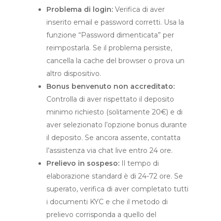
Problema di login:
Verifica di aver
inserito email e password corretti. Usa la
funzione “Password dimenticata” per
reimpostarla. Se il problema persiste,
cancella la cache del browser o prova un
altro dispositivo.
Bonus benvenuto non accreditato:
Controlla di aver rispettato il deposito
minimo richiesto (solitamente 20€) e di
aver selezionato l’opzione bonus durante
il deposito. Se ancora assente, contatta
l’assistenza via chat live entro 24 ore.
Prelievo in sospeso:
Il tempo di
elaborazione standard è di 24-72 ore. Se
superato, verifica di aver completato tutti
i documenti KYC e che il metodo di
prelievo corrisponda a quello del