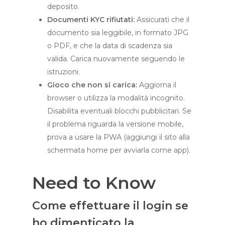
deposito.
Documenti KYC rifiutati:
Assicurati che il
documento sia leggibile, in formato JPG
o PDF, e che la data di scadenza sia
valida. Carica nuovamente seguendo le
istruzioni.
Gioco che non si carica:
Aggiorna il
browser o utilizza la modalità incognito.
Disabilita eventuali blocchi pubblicitari. Se
il problema riguarda la versione mobile,
prova a usare la PWA (aggiungi il sito alla
schermata home per avviarla come app).
Need to Know
Come effettuare il login se
ho dimenticato la