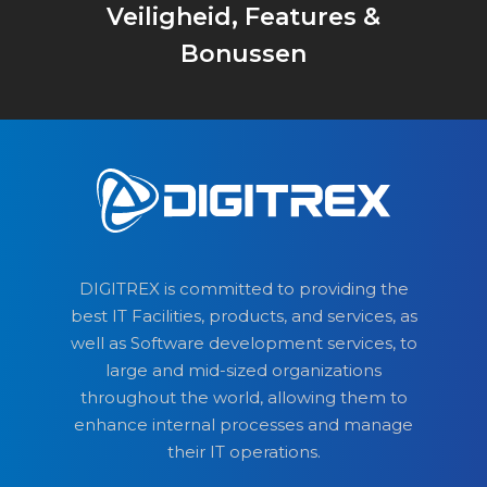
Veiligheid, Features &
Bonussen
DIGITREX is committed to providing the
best IT Facilities, products, and services, as
well as Software development services, to
large and mid-sized organizations
throughout the world, allowing them to
enhance internal processes and manage
their IT operations.