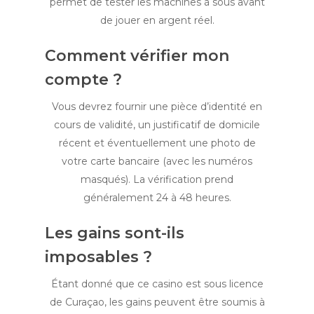
permet de tester les machines à sous avant
de jouer en argent réel.
Comment vérifier mon
compte ?
Vous devrez fournir une pièce d’identité en
cours de validité, un justificatif de domicile
récent et éventuellement une photo de
votre carte bancaire (avec les numéros
masqués). La vérification prend
généralement 24 à 48 heures.
Les gains sont-ils
imposables ?
Étant donné que ce casino est sous licence
de Curaçao, les gains peuvent être soumis à