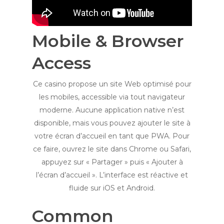
Mobile & Browser
Access
Ce casino propose un site Web optimisé pour
les mobiles, accessible via tout navigateur
moderne. Aucune application native n’est
disponible, mais vous pouvez ajouter le site à
votre écran d’accueil en tant que PWA. Pour
ce faire, ouvrez le site dans Chrome ou Safari,
appuyez sur « Partager » puis « Ajouter à
l’écran d’accueil ». L’interface est réactive et
fluide sur iOS et Android.
Common