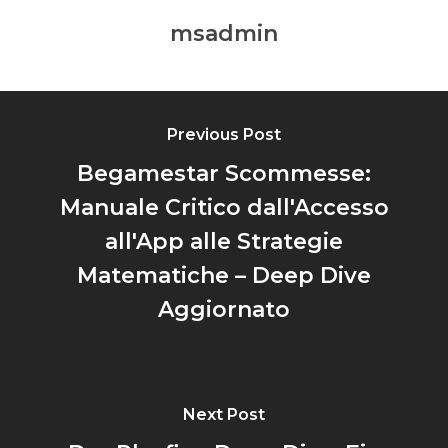
msadmin
Previous Post
Begamestar Scommesse:
Manuale Critico dall'Accesso
all'App alle Strategie
Matematiche – Deep Dive
Aggiornato
Next Post