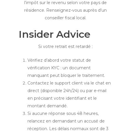
l’impôt sur le revenu selon votre pays de
résidence. Renseignez-vous auprès d’un
conseiller fiscal local.
Insider Advice
Si votre retrait est retardé :
Vérifiez d’abord votre statut de
vérification KYC : un document
manquant peut bloquer le traitement.
Contactez le support client via le chat en
direct (disponible 24h/24) ou par e-mail
en précisant votre identifiant et le
montant demandé.
Si aucune réponse sous 48 heures,
relancez en demandant un accusé de
réception. Les délais normaux sont de 3