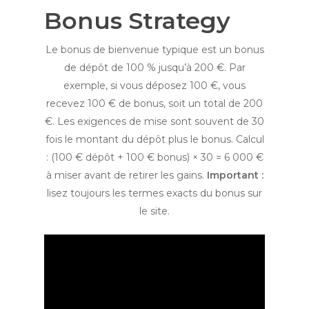
Bonus Strategy
Le bonus de bienvenue typique est un bonus
de dépôt de 100 % jusqu’à 200 €. Par
exemple, si vous déposez 100 €, vous
recevez 100 € de bonus, soit un total de 200
€. Les exigences de mise sont souvent de 30
fois le montant du dépôt plus le bonus. Calcul
: (100 € dépôt + 100 € bonus) × 30 = 6 000 €
à miser avant de retirer les gains.
Important :
lisez toujours les termes exacts du bonus sur
le site.