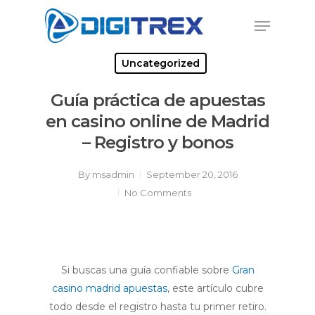
Skip
Menu
to
Close
main
Menu
content
Uncategorized
Guía práctica de apuestas
en casino online de Madrid
– Registro y bonos
By
msadmin
September 20, 2016
No Comments
Si buscas una guía confiable sobre
Gran
casino madrid apuestas
, este artículo cubre
todo desde el registro hasta tu primer retiro.