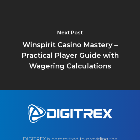
Next Post
Winspirit Casino Mastery –
Practical Player Guide with
Wagering Calculations
DIGITREX is committed to providing the