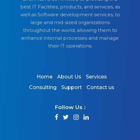
best IT Facilities, products, and services, as
well as Software development services, to
large and mid-sized organizations
throughout the world, allowing them to
enhance internal processes and manage
their IT operations.
Home
About Us
Services
Consulting
Support
Contact us
Follow Us :