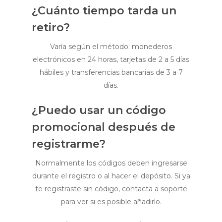
¿Cuánto tiempo tarda un
retiro?
Varía según el método: monederos
electrónicos en 24 horas, tarjetas de 2 a 5 días
hábiles y transferencias bancarias de 3 a 7
días.
¿Puedo usar un código
promocional después de
registrarme?
Normalmente los códigos deben ingresarse
durante el registro o al hacer el depósito. Si ya
te registraste sin código, contacta a soporte
para ver si es posible añadirlo.