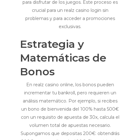
para disfrutar de los juegos. Este proceso es
crucial para un realz casino login sin
problemas y para acceder a promociones
exclusivas.
Estrategia y
Matemáticas de
Bonos
En realz casino online, los bonos pueden
incrementar tu bankroll, pero requieren un
análisis matemático. Por ejemplo, si recibes
un bono de bienvenida del 100% hasta 500€
con un requisito de apuesta de 30x, calcula el
volumen total de apuestas necesario.
Supongamos que depositas 200€: obtendrás