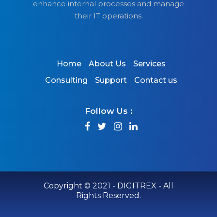
enhance internal processes and manage
their IT operations.
Home
About Us
Services
Consulting
Support
Contact us
Follow Us :
Copyright © 2021 - DIGITREX - All
Rights Reserved.