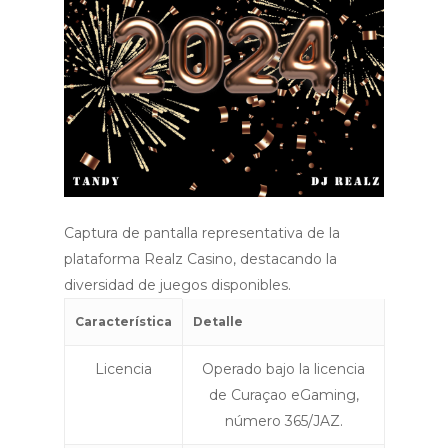
Captura de pantalla representativa de la
plataforma Realz Casino, destacando la
diversidad de juegos disponibles.
Característica
Detalle
Licencia
Operado bajo la licencia
de Curaçao eGaming,
número 365/JAZ.