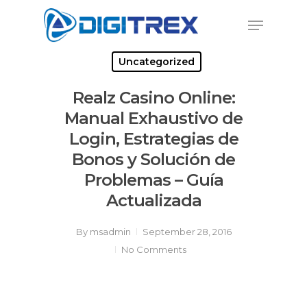
Skip
Menu
to
Close
main
Menu
content
Uncategorized
Realz Casino Online:
Manual Exhaustivo de
Login, Estrategias de
Bonos y Solución de
Problemas – Guía
Actualizada
By
msadmin
September 28, 2016
No Comments