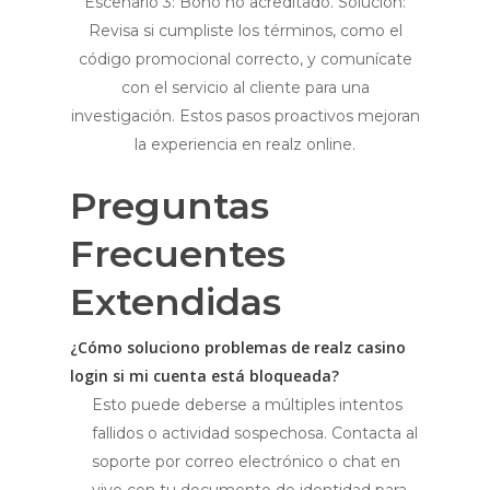
Escenario 3: Bono no acreditado. Solución:
Revisa si cumpliste los términos, como el
código promocional correcto, y comunícate
con el servicio al cliente para una
investigación. Estos pasos proactivos mejoran
la experiencia en realz online.
Preguntas
Frecuentes
Extendidas
¿Cómo soluciono problemas de realz casino
login si mi cuenta está bloqueada?
Esto puede deberse a múltiples intentos
fallidos o actividad sospechosa. Contacta al
soporte por correo electrónico o chat en