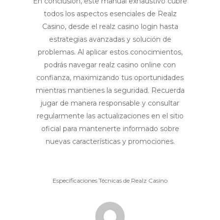
En conclusión, este manual exhaustivo cubre
todos los aspectos esenciales de Realz
Casino, desde el realz casino login hasta
estrategias avanzadas y solución de
problemas. Al aplicar estos conocimientos,
podrás navegar realz casino online con
confianza, maximizando tus oportunidades
mientras mantienes la seguridad. Recuerda
jugar de manera responsable y consultar
regularmente las actualizaciones en el sitio
oficial para mantenerte informado sobre
nuevas características y promociones.
Especificaciones Técnicas de Realz Casino