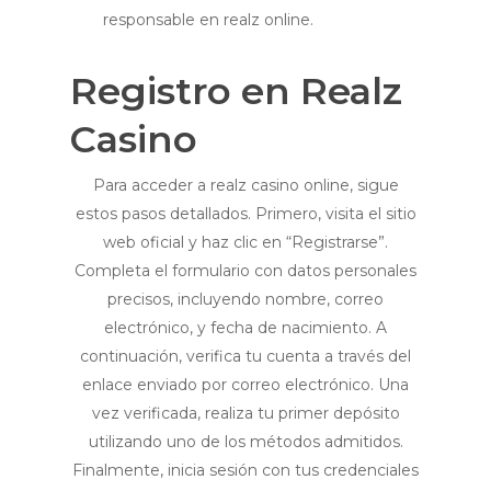
responsable en realz online.
Registro en Realz
Casino
Para acceder a realz casino online, sigue
estos pasos detallados. Primero, visita el sitio
web oficial y haz clic en “Registrarse”.
Completa el formulario con datos personales
precisos, incluyendo nombre, correo
electrónico, y fecha de nacimiento. A
continuación, verifica tu cuenta a través del
enlace enviado por correo electrónico. Una
vez verificada, realiza tu primer depósito
utilizando uno de los métodos admitidos.
Finalmente, inicia sesión con tus credenciales