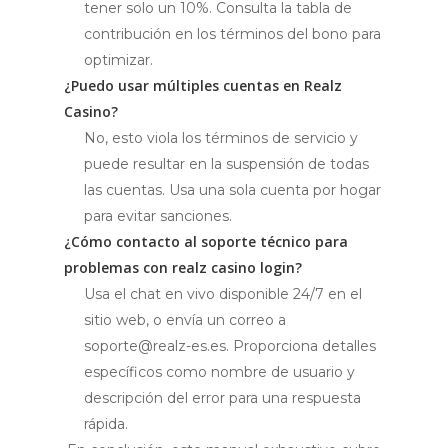
tener solo un 10%. Consulta la tabla de
contribución en los términos del bono para
optimizar.
¿Puedo usar múltiples cuentas en Realz
Casino?
No, esto viola los términos de servicio y
puede resultar en la suspensión de todas
las cuentas. Usa una sola cuenta por hogar
para evitar sanciones.
¿Cómo contacto al soporte técnico para
problemas con realz casino login?
Usa el chat en vivo disponible 24/7 en el
sitio web, o envía un correo a
soporte@realz-es.es. Proporciona detalles
específicos como nombre de usuario y
descripción del error para una respuesta
rápida.