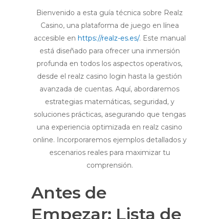
Bienvenido a esta guía técnica sobre Realz
Casino, una plataforma de juego en línea
accesible en
https://realz-es.es/
. Este manual
está diseñado para ofrecer una inmersión
profunda en todos los aspectos operativos,
desde el realz casino login hasta la gestión
avanzada de cuentas. Aquí, abordaremos
estrategias matemáticas, seguridad, y
soluciones prácticas, asegurando que tengas
una experiencia optimizada en realz casino
online. Incorporaremos ejemplos detallados y
escenarios reales para maximizar tu
comprensión.
Antes de
Empezar: Lista de