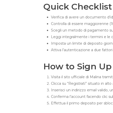
Quick Checklist
Verifica di avere un documento d’ide
Controlla di essere maggiorenne (18
Scegli un metodo di pagamento supp
Leggi integralmente i termini e le 
Imposta un limite di deposito giorna
Attiva l’autenticazione a due fattor
How to Sign Up
Visita il sito ufficiale di Malina tramit
Clicca su “Registrati” situato in alto 
Inserisci un indirizzo email valido,
Conferma l’account facendo clic sul 
Effettua il primo deposito per sbloc