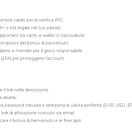
ntità valido per la verifica KYC.
+ o età legale nel tuo paese).
ortato tra carte, e-wallet o criptovalute.
condizioni del bonus di benvenuto.
liero o mensile per il gioco responsabile.
i (2FA) per proteggere l’account.
e il link nella descrizione.
a destra.
 una password robusta e seleziona la valuta preferita (EUR, USD, BT
link di attivazione ricevuto via email.
care il bonus di benvenuto e le free spin.