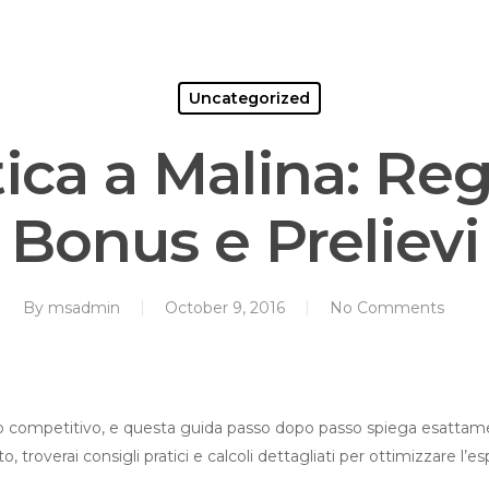
Home
About Us
Services
Co
Uncategorized
ica a Malina: Reg
Bonus e Prelievi
By
msadmin
October 9, 2016
No Comments
o competitivo, e questa guida passo dopo passo spiega esattame
, troverai consigli pratici e calcoli dettagliati per ottimizzare l’e