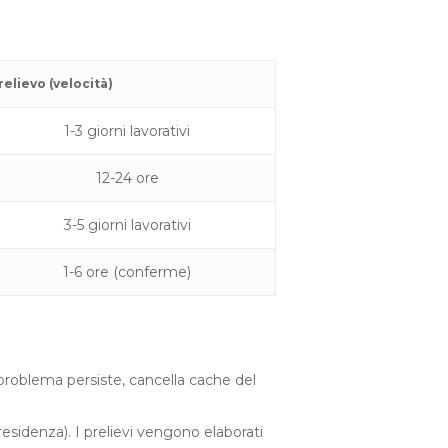
relievo (velocità)
1-3 giorni lavorativi
12-24 ore
3-5 giorni lavorativi
1-6 ore (conferme)
problema persiste, cancella cache del
esidenza). I prelievi vengono elaborati