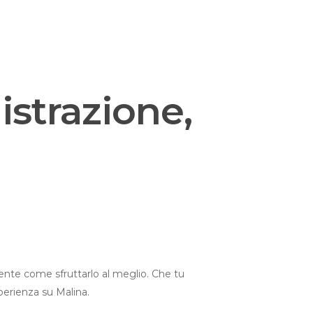
nsulting
Support
Contact us
istrazione,
nte come sfruttarlo al meglio. Che tu
sperienza su Malina.