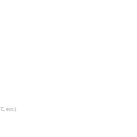
C, ecc.).