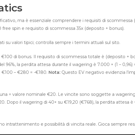
tics
gnificativo, ma è essenziale comprendere i requisiti di scomme
free spin e requisito di scommessa 35x (deposito + bonus).
i su valori tipici; controlla sempre i termini attuali sul sito.
€100 di bonus. Il requisito di scommessa totale è (deposito + bo
 96%, la perdita attesa durante il wagering è 7.000 × (1 – 0,96) 
 = €100 – €280 = -€180.
Nota:
Questo EV negativo evidenzia l’imp
scuna = valore nominale €20. Le vincite sono soggette a wagering
20. Dopo il wagering di 40× su €19,20 (€768), la perdita attesa è
no intrattenimento e possibilità di vincita reale. Gioca sempre r