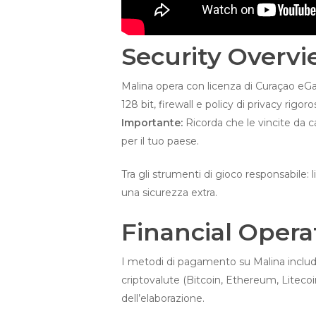
Security Overv
Malina opera con licenza di Curaçao eG
128 bit, firewall e policy di privacy rig
Importante:
Ricorda che le vincite da 
per il tuo paese.
Tra gli strumenti di gioco responsabile: l
una sicurezza extra.
Financial Opera
I metodi di pagamento su Malina includono
criptovalute (Bitcoin, Ethereum, Litecoi
dell’elaborazione.