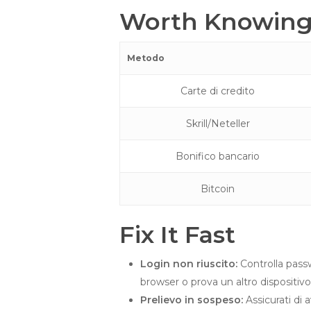
Worth Knowin
Metodo
Carte di credito
Skrill/Neteller
Bonifico bancario
Bitcoin
Fix It Fast
Login non riuscito:
Controlla passw
browser o prova un altro dispositivo
Prelievo in sospeso:
Assicurati di 