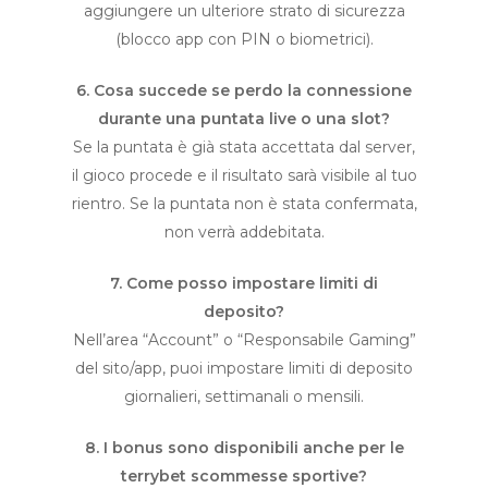
aggiungere un ulteriore strato di sicurezza
(blocco app con PIN o biometrici).
6. Cosa succede se perdo la connessione
durante una puntata live o una slot?
Se la puntata è già stata accettata dal server,
il gioco procede e il risultato sarà visibile al tuo
rientro. Se la puntata non è stata confermata,
non verrà addebitata.
7. Come posso impostare limiti di
deposito?
Nell’area “Account” o “Responsabile Gaming”
del sito/app, puoi impostare limiti di deposito
giornalieri, settimanali o mensili.
8. I bonus sono disponibili anche per le
terrybet scommesse
sportive?