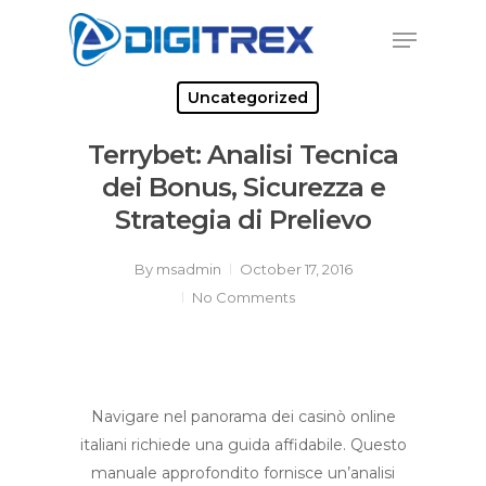
Skip
Menu
to
Close
main
Menu
content
Uncategorized
Terrybet: Analisi Tecnica
dei Bonus, Sicurezza e
Strategia di Prelievo
By
msadmin
October 17, 2016
No Comments
Navigare nel panorama dei casinò online
italiani richiede una guida affidabile. Questo
manuale approfondito fornisce un’analisi