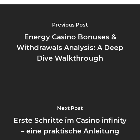
Previous Post
Energy Casino Bonuses &
Withdrawals Analysis: A Deep
Dive Walkthrough
Next Post
Erste Schritte im Casino infinity
– eine praktische Anleitung