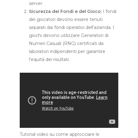
server.
Sicurezza dei Fondi e del Gioco:
I fondi
dei giocatori devono essere tenuti
separati dai fondi operativi dell’azienda. I
giochi devono utilizzare Generatori di
Numeri Casuali (RNG) certificati da
laboratori indipendenti per garantire
l’equità dei risultati.
Tutorial video su come approcciare le