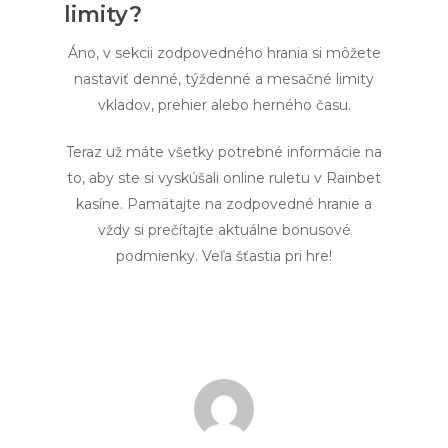
limity?
Áno, v sekcii zodpovedného hrania si môžete
nastaviť denné, týždenné a mesačné limity
vkladov, prehier alebo herného času.
Teraz už máte všetky potrebné informácie na
to, aby ste si vyskúšali online ruletu v Rainbet
kasíne. Pamätajte na zodpovedné hranie a
vždy si prečítajte aktuálne bonusové
podmienky. Veľa šťastia pri hre!