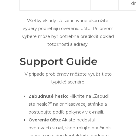
dn
Všetky vklady sú spracované okamžite,
výbery podliehajú overeniu účtu. Pri prvom
výbere môže byť potrebné predložiť doklad
totožnosti a adresy.
Support Guide
V prípade problémov môžete využiť tieto
typické scenáre:
Zabudnuté heslo:
Kliknite na „Zabudli
ste heslo?” na prihlasovacej stránke a
postupujte podľa pokynov v e‑maili.
Overenie účtu:
Ak ste nedostali
overovací e‑mail, skontrolujte priečinok
spam a prípadne kontaktujte podporu.