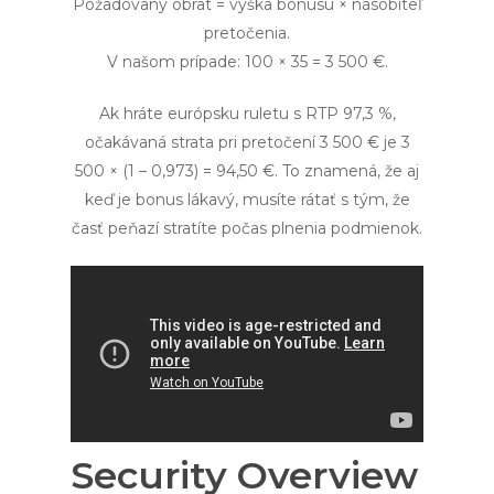
Požadovaný obrat = výška bonusu × násobiteľ
pretočenia.
V našom prípade: 100 × 35 = 3 500 €.
Ak hráte európsku ruletu s RTP 97,3 %,
očakávaná strata pri pretočení 3 500 € je 3
500 × (1 – 0,973) = 94,50 €. To znamená, že aj
keď je bonus lákavý, musíte rátať s tým, že
časť peňazí stratíte počas plnenia podmienok.
Security Overview