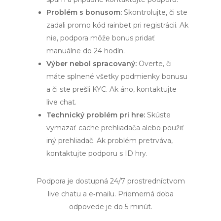
Problém s bonusom:
Skontrolujte, či ste
zadali promo kód rainbet pri registrácii. Ak
nie, podpora môže bonus pridať
manuálne do 24 hodín.
Výber nebol spracovaný:
Overte, či
máte splnené všetky podmienky bonusu
a či ste prešli KYC. Ak áno, kontaktujte
live chat.
Technický problém pri hre:
Skúste
vymazať cache prehliadača alebo použiť
iný prehliadač. Ak problém pretrváva,
kontaktujte podporu s ID hry.
Podpora je dostupná 24/7 prostredníctvom
live chatu a e‑mailu. Priemerná doba
odpovede je do 5 minút.