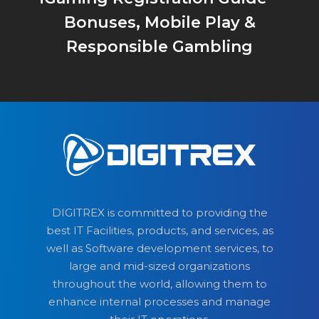
Bonuses, Mobile Play &
Responsible Gambling
DIGITREX is committed to providing the
best IT Facilities, products, and services, as
well as Software development services, to
large and mid-sized organizations
throughout the world, allowing them to
enhance internal processes and manage