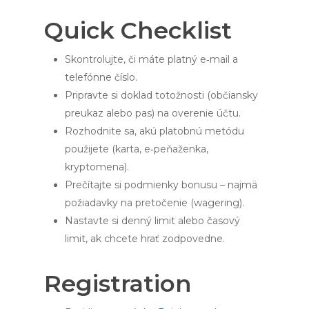
Quick Checklist
Skontrolujte, či máte platný e‑mail a
telefónne číslo.
Pripravte si doklad totožnosti (občiansky
preukaz alebo pas) na overenie účtu.
Rozhodnite sa, akú platobnú metódu
použijete (karta, e‑peňaženka,
kryptomena).
Prečítajte si podmienky bonusu – najmä
požiadavky na pretočenie (wagering).
Nastavte si denný limit alebo časový
limit, ak chcete hrať zodpovedne.
Registration