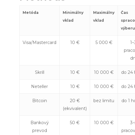
Metóda
Minimálny
Maximálny
Čas
vklad
vklad
spraco
výberu
Visa/Mastercard
10 €
5 000 €
1–
prac
dn
Skrill
10 €
10 000 €
do 24 
Neteller
10 €
10 000 €
do 24 
Bitcoin
20 €
bez limitu
do 1 h
(ekvivalent)
Bankový
50 €
10 000 €
3–
prevod
praco