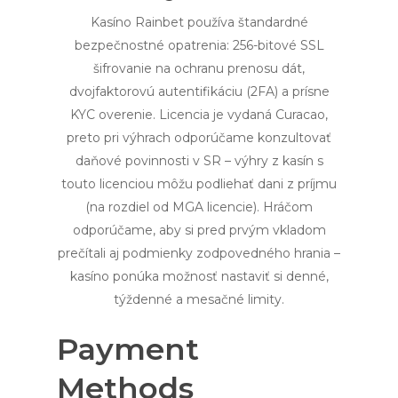
Kasíno Rainbet používa štandardné
bezpečnostné opatrenia: 256-bitové SSL
šifrovanie na ochranu prenosu dát,
dvojfaktorovú autentifikáciu (2FA) a prísne
KYC overenie. Licencia je vydaná Curacao,
preto pri výhrach odporúčame konzultovať
daňové povinnosti v SR – výhry z kasín s
touto licenciou môžu podliehať dani z príjmu
(na rozdiel od MGA licencie). Hráčom
odporúčame, aby si pred prvým vkladom
prečítali aj podmienky zodpovedného hrania –
kasíno ponúka možnosť nastaviť si denné,
týždenné a mesačné limity.
Payment
Methods