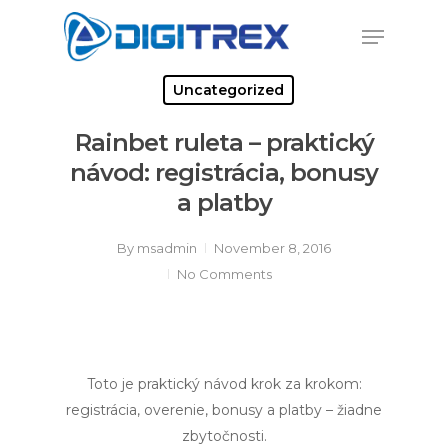
Skip
Menu
to
Close
main
Menu
content
Uncategorized
Rainbet ruleta – praktický
návod: registrácia, bonusy
a platby
By
msadmin
November 8, 2016
No Comments
Toto je praktický návod krok za krokom:
registrácia, overenie, bonusy a platby – žiadne
zbytočnosti.