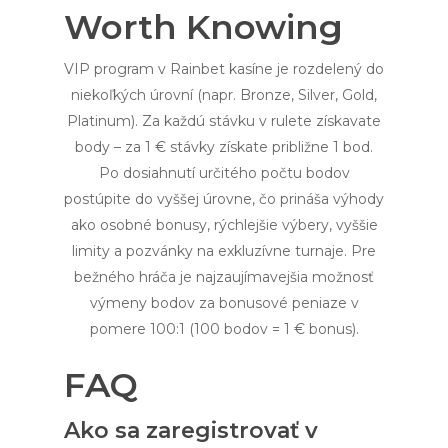
Worth Knowing
VIP program v Rainbet kasíne je rozdelený do
niekoľkých úrovní (napr. Bronze, Silver, Gold,
Platinum). Za každú stávku v rulete získavate
body – za 1 € stávky získate približne 1 bod.
Po dosiahnutí určitého počtu bodov
postúpite do vyššej úrovne, čo prináša výhody
ako osobné bonusy, rýchlejšie výbery, vyššie
limity a pozvánky na exkluzívne turnaje. Pre
bežného hráča je najzaujímavejšia možnosť
výmeny bodov za bonusové peniaze v
pomere 100:1 (100 bodov = 1 € bonus).
FAQ
Ako sa zaregistrovať v