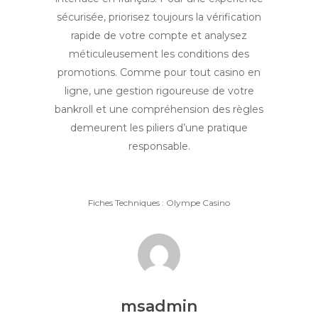
sécurisée, priorisez toujours la vérification
rapide de votre compte et analysez
méticuleusement les conditions des
promotions. Comme pour tout casino en
ligne, une gestion rigoureuse de votre
bankroll et une compréhension des règles
demeurent les piliers d’une pratique
responsable.
Fiches Techniques : Olympe Casino
msadmin