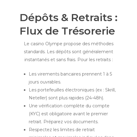
Dépôts & Retraits :
Flux de Trésorerie
Le casino Olympe propose des méthodes
standards. Les dépôts sont généralement
instantanés et sans frais. Pour les retraits :
Les virements bancaires prennent 1 à 5
jours ouvrables.
Les portefeuilles électroniques (ex : Skrill,
Neteller) sont plus rapides (24-48h).
Une vérification complète du compte
(KYC) est obligatoire avant le premier
retrait. Préparez vos documents.
Respectez les limites de retrait