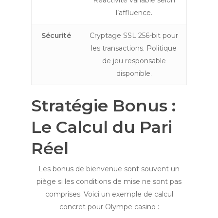
Réactivité variable selon
l’affluence.
Sécurité
Cryptage SSL 256-bit pour
les transactions. Politique
de jeu responsable
disponible.
Stratégie Bonus :
Le Calcul du Pari
Réel
Les bonus de bienvenue sont souvent un
piège si les conditions de mise ne sont pas
comprises. Voici un exemple de calcul
concret pour Olympe casino :