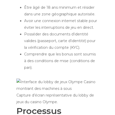
Être âgé de 18 ans minimum et résider
dans une zone géographique autorisée.
Avoir une connexion internet stable pour
éviter les interruptions de jeu en direct.
Posséder des documents d’identité
valides (passeport, carte d’identité) pour
la vérification du compte (KYC).
Comprendre que les bonus sont soumis
à des conditions de mise (conditions de
pari).
Capture d’écran représentative du lobby de
jeux du casino Olympe.
Processus