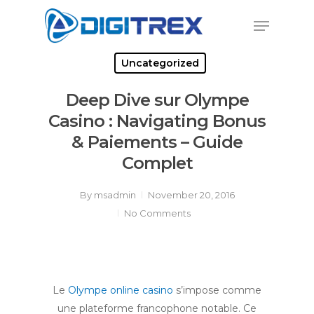
Skip
Menu
to
Close
main
Menu
content
Uncategorized
Deep Dive sur Olympe
Casino : Navigating Bonus
& Paiements – Guide
Complet
By
msadmin
November 20, 2016
No Comments
Le
Olympe online casino
s’impose comme
une plateforme francophone notable. Ce