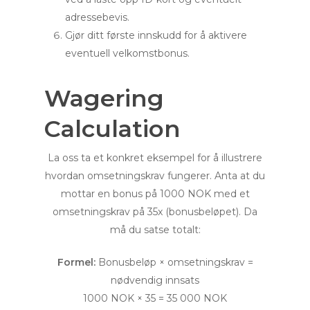
adressebevis.
Gjør ditt første innskudd for å aktivere
eventuell velkomstbonus.
Wagering
Calculation
La oss ta et konkret eksempel for å illustrere
hvordan omsetningskrav fungerer. Anta at du
mottar en bonus på 1000 NOK med et
omsetningskrav på 35x (bonusbeløpet). Da
må du satse totalt:
Formel:
Bonusbeløp × omsetningskrav =
nødvendig innsats
1000 NOK × 35 = 35 000 NOK