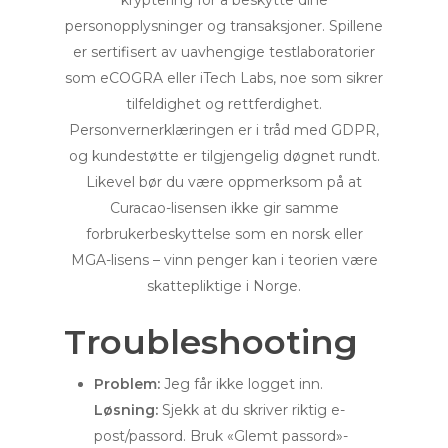
kryptering for å beskytte dine
personopplysninger og transaksjoner. Spillene
er sertifisert av uavhengige testlaboratorier
som eCOGRA eller iTech Labs, noe som sikrer
tilfeldighet og rettferdighet.
Personvernerklæringen er i tråd med GDPR,
og kundestøtte er tilgjengelig døgnet rundt.
Likevel bør du være oppmerksom på at
Curacao-lisensen ikke gir samme
forbrukerbeskyttelse som en norsk eller
MGA-lisens – vinn penger kan i teorien være
skattepliktige i Norge.
Troubleshooting
Problem:
Jeg får ikke logget inn.
Løsning:
Sjekk at du skriver riktig e-
post/passord. Bruk «Glemt passord»-