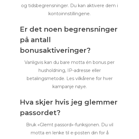
og tidsbegrensninger. Du kan aktivere dem i
kontoinnstillingene.
Er det noen begrensninger
på antall
bonusaktiveringer?
Vanligvis kan du bare motta én bonus per
husholdning, IP-adresse eller
betalingsmetode. Les vilkårene for hver
kampanje nøye.
Hva skjer hvis jeg glemmer
passordet?
Bruk «Glemt passord»-funksjonen. Du vil
motta en lenke til e-posten din for å