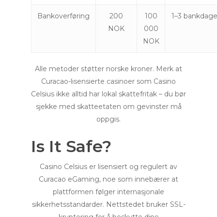
Bankoverføring
200
100
1–3 bankdage
NOK
000
NOK
Alle metoder støtter norske kroner. Merk at
Curacao-lisensierte casinoer som Casino
Celsius ikke alltid har lokal skattefritak – du bør
sjekke med skatteetaten om gevinster må
oppgis.
Is It Safe?
Casino Celsius er lisensiert og regulert av
Curacao eGaming, noe som innebærer at
plattformen følger internasjonale
sikkerhetsstandarder. Nettstedet bruker SSL-