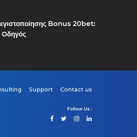
εγιστοποίησης Bonus 20bet:
 Οδηγός
sulting
Support
Contact us
Follow Us :