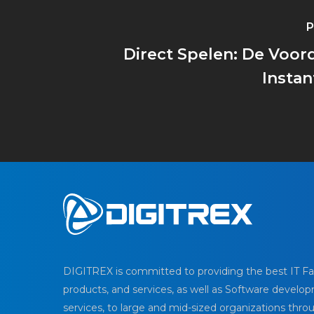
P
Direct Spelen: De Voor
Instan
DIGITREX is committed to providing the best IT Faci
products, and services, as well as Software develo
services, to large and mid-sized organizations thr