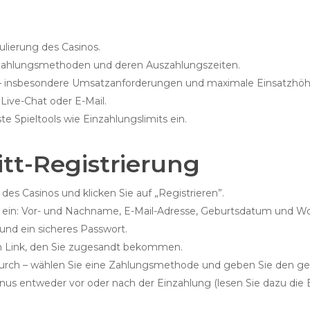
ulierung des Casinos.
 Zahlungsmethoden und deren Auszahlungszeiten.
– insbesondere Umsatzanforderungen und maximale Einsatzhöh
Live-Chat oder E-Mail.
 Spieltools wie Einzahlungslimits ein.
itt-Registrierung
 des Casinos und klicken Sie auf „Registrieren”.
 ein: Vor- und Nachname, E-Mail-Adresse, Geburtsdatum und Wo
nd ein sicheres Passwort.
en Link, den Sie zugesandt bekommen.
 durch – wählen Sie eine Zahlungsmethode und geben Sie den g
nus entweder vor oder nach der Einzahlung (lesen Sie dazu di