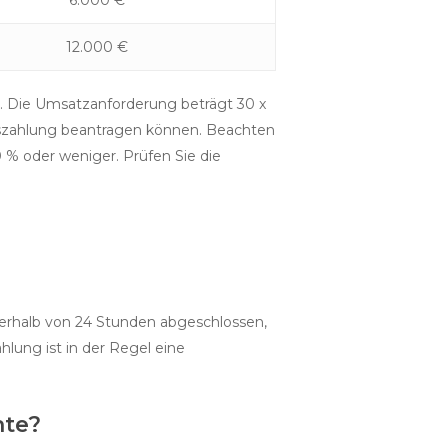
6.000 €
12.000 €
. Die Umsatzanforderung beträgt 30 x
uszahlung beantragen können. Beachten
10 % oder weniger. Prüfen Sie die
nnerhalb von 24 Stunden abgeschlossen,
ung ist in der Regel eine
hte?