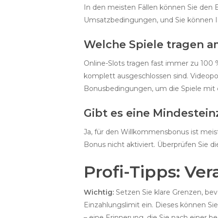
In den meisten Fällen können Sie den 
Umsatzbedingungen, und Sie können Ihr
Welche Spiele tragen 
Online-Slots tragen fast immer zu 100 
komplett ausgeschlossen sind. Videopok
Bonusbedingungen, um die Spiele mit d
Gibt es eine Mindestei
Ja, für den Willkommensbonus ist meist
Bonus nicht aktiviert. Überprüfen Sie d
Profi-Tipps: V
Wichtig:
Setzen Sie klare Grenzen, bev
Einzahlungslimit ein. Dieses können Sie
– eine Erinnerung, die Sie nach einer be