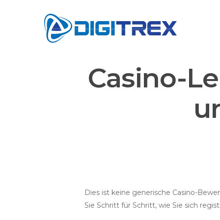
Skip
to
main
content
Casino-Le
un
Dies ist keine generische Casino-Bewer
Sie Schritt für Schritt, wie Sie sich reg