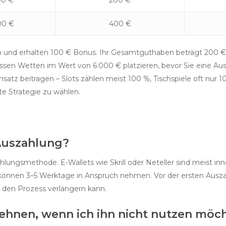
00 €
200 €
00 €
400 €
n und erhalten 100 € Bonus. Ihr Gesamtguthaben beträgt 200 €
ssen Wetten im Wert von 6.000 € platzieren, bevor Sie eine A
msatz beitragen – Slots zählen meist 100 %, Tischspiele oft nur 
 Strategie zu wählen.
Auszahlung?
Zahlungsmethode. E-Wallets wie Skrill oder Neteller sind meist i
nnen 3–5 Werktage in Anspruch nehmen. Vor der ersten Auszahl
ie den Prozess verlängern kann.
ehnen, wenn ich ihn nicht nutzen möc