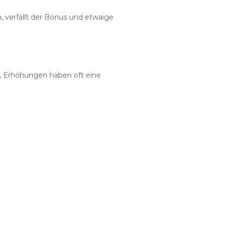
, verfällt der Bonus und etwaige
m, Erhöhungen haben oft eine