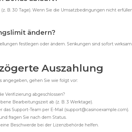
t (z. B. 30 Tage). Wenn Sie die Umsatzbedingungen nicht erfüllen
ngslimit ändern?
stellungen festlegen oder ändern. Senkungen sind sofort wirksa
erzögerte Auszahlung
s angegeben, gehen Sie wie folgt vor:
die Verifizierung abgeschlossen?
ene Bearbeitungszeit ab (z. B. 3 Werktage).
er das Support-Team per E-Mail (support@casinoexample.com).
 und fragen Sie nach dem Status.
 eine Beschwerde bei der Lizenzbehörde helfen.