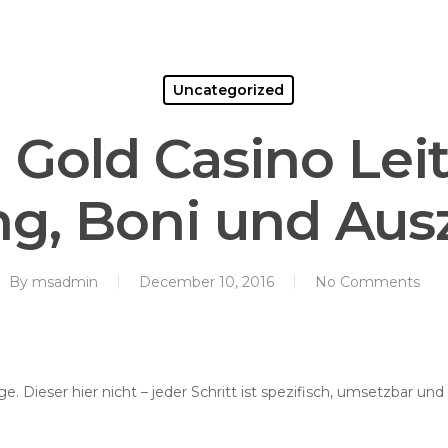
Home
About Us
Services
Co
Uncategorized
 Gold Casino Leit
g, Boni und Aus
By
msadmin
December 10, 2016
No Comments
 Dieser hier nicht – jeder Schritt ist spezifisch, umsetzbar und 