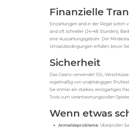
Finanzielle Tra
Einzahlungen sind in der Regel sofort 
sind oft schneller (24–48 Stunden), 
eine Auszahlungsgebühr. Der Mindestau
Umsatzbedingungen erfüllen, bevor Si
Sicherheit
Das Casino verwendet SSL-Verschlüssel
regelmäßig von unabhängigen Prüfstelle
Sie immer ein starkes, einzigartiges Pas
Tools zum verantwortungsvollen Spielen
Wenn etwas sc
Anmeldeprobleme:
Überprüfen Sie