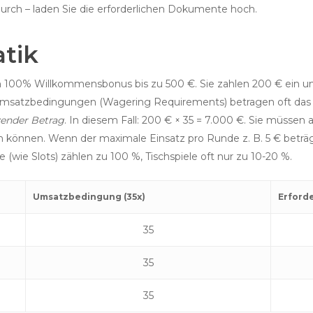
durch – laden Sie die erforderlichen Dokumente hoch.
tik
n 100% Willkommensbonus bis zu 500 €. Sie zahlen 200 € ein un
msatzbedingungen (Wagering Requirements) betragen oft das 3
ender Betrag
. In diesem Fall: 200 € × 35 = 7.000 €. Sie müsse
n können. Wenn der maximale Einsatz pro Runde z. B. 5 € beträg
 (wie Slots) zählen zu 100 %, Tischspiele oft nur zu 10-20 %.
Umsatzbedingung (35x)
Erford
35
35
35