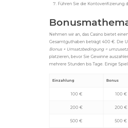
Führen Sie die Kontoverifizierung 
Bonusmathema
Nehmen wir an, das Casino bietet eine
Gesamtguthaben beträgt 400 €. Die U
Bonus × Umsatzbedingung = umzusetz
platzieren, bevor Sie Gewinne auszahle
mehrere Stunden bis Tage. Einige Spiele
Einzahlung
Bonus
100 €
100 €
200 €
200 €
500 €
500 €