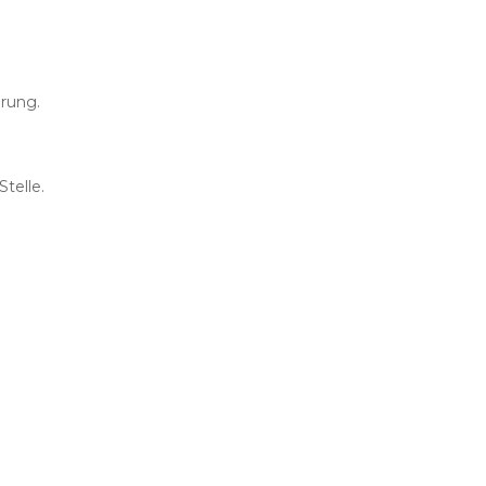
erung.
telle.