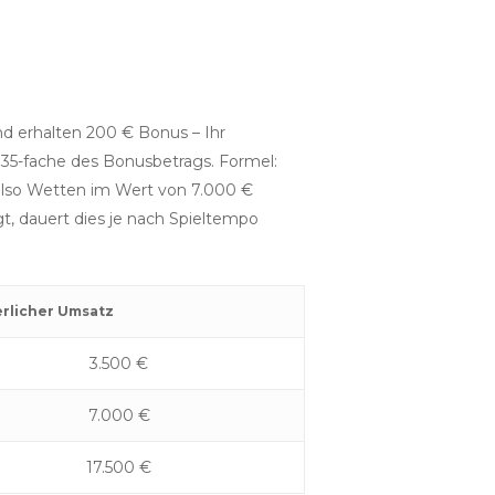
d erhalten 200 € Bonus – Ihr
5-fache des Bonusbetrags. Formel:
n also Wetten im Wert von 7.000 €
t, dauert dies je nach Spieltempo
erlicher Umsatz
3.500 €
7.000 €
17.500 €