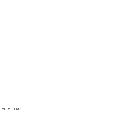
 en e‑mail.