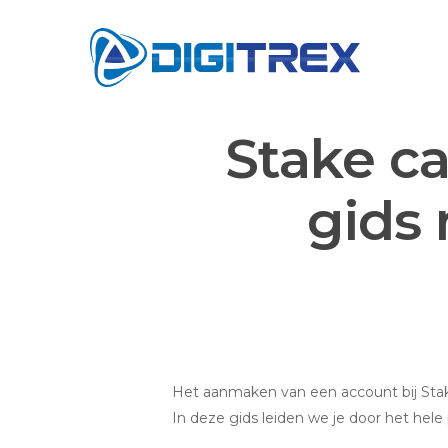
Skip
to
main
content
Stake ca
gids
Het aanmaken van een account bij Stake 
In deze gids leiden we je door het hele