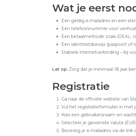
Wat je eerst no
Een geldig e‑mailadres en een ste
Een telefoonnummer voor verificat
Een betaalmethode zoals iDEAL, cr
Een identiteitsbewijs (paspoort of 
Stabiele internetverbinding – bij voo
Let op:
Zorg dat je minimaal 18 jaar be
Registratie
Ga naar de officiële website van
St
Vul het registratieformulier in met
Kies een gebruikersnaam en wachtw
Selecteer je gewenste valuta (EUR
Bevestig je e‑mailadres via de link 