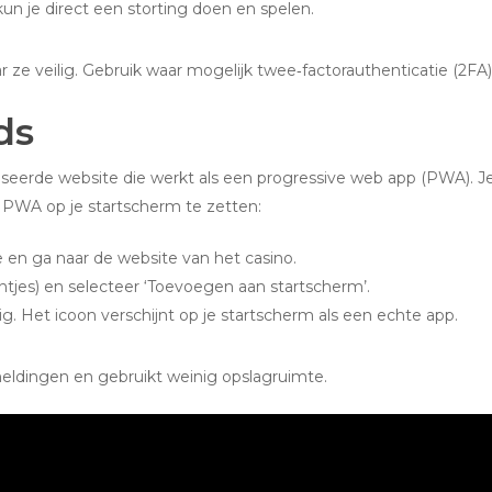
un je direct een storting doen en spelen.
ze veilig. Gebruik waar mogelijk twee‑factorauthenticatie (2FA)
ds
seerde website die werkt als een progressive web app (PWA). Je
PWA op je startscherm te zetten:
en ga naar de website van het casino.
tjes) en selecteer ‘Toevoegen aan startscherm’.
 Het icoon verschijnt op je startscherm als een echte app.
ldingen en gebruikt weinig opslagruimte.