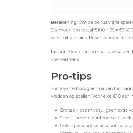
Berekening:
Om de bonus vrij te spele
35x moet je in totaal €100 × 35 = €3.50
winst uit de spins. Rekenvoorbeeld: ste
Let op:
Alleen spellen zoals gokkasten 
voorwaarden.
Pro‑tips
Het loyaliteitsprogramma van het casin
wedden op spellen. Voor elke €10 aan in
Bronze – basisniveau, geen extra v
Silver – hogere puntenomzet, weke
Gold – persoonlijke accountmanager