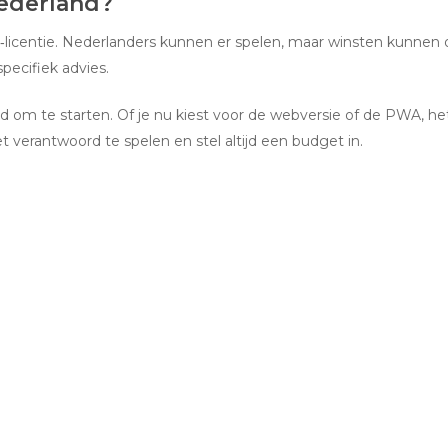
Nederland?
licentie. Nederlanders kunnen er spelen, maar winsten kunnen 
pecifiek advies.
d om te starten. Of je nu kiest voor de webversie of de PWA, he
et verantwoord te spelen en stel altijd een budget in.