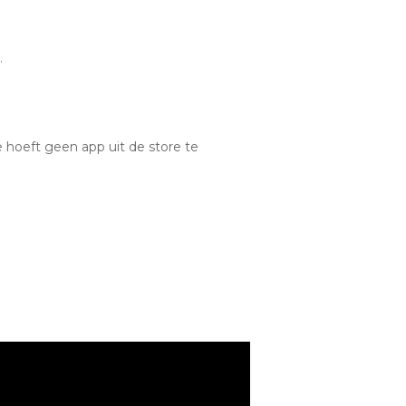
.
 hoeft geen app uit de store te