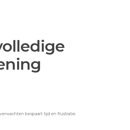
nsulting
Support
Contact us
volledige
ening
erwachten bespaart tijd en frustratie.